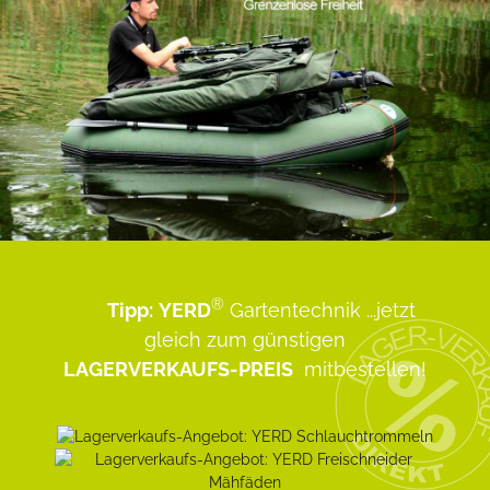
®
Tipp:
YERD
Gartentechnik
...jetzt
gleich zum günstigen
LAGERVERKAUFS-PREIS
mitbestellen!