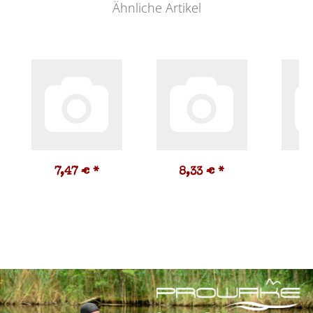
Ähnliche Artikel
7,47 €
*
8,33 €
*
1