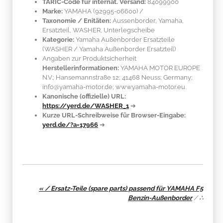
TARIC-Code für internat. Versand:
84099900
Marke:
YAMAHA
(92995-06600)
/
Taxonomie / Enitäten:
Aussenborder, Yamaha,
Ersatzteil, WASHER, Unterlegscheibe
Kategorie:
Yamaha Außenborder Ersatzteile
(WASHER / Yamaha Außenborder Ersatzteil)
Angaben zur Produktsicherheit
Herstellerinformationen:
YAMAHA MOTOR EUROPE
N.V.; Hansemannstraße 12; 41468 Neuss; Germany;
info@yamaha-motor.de; www.yamaha-motor.eu
Kanonische (offizielle) URL:
https://yerd.de/WASHER_1
➔
Kurze URL-Schreibweise für Browser-Eingabe:
yerd.de/?a=17966
➔
« / Ersatz-Teile (spare parts) passend für YAMAHA F5
Benzin-Außenborder
/
∴