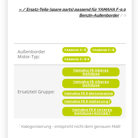
« / Ersatz-Teile (spare parts) passend für YAMAHA F-9.9
Benzin-Außenborder
/
∴
Produkteigenschaft
Wert
YAMAHA F-5
YAMAHA F-6
Außenborder
Motor-Typ:
YAMAHA F-9.9
Yamaha F5 Oberes
Gehäuse
Yamaha F6 Oberes
Gehäuse
Ersatzteil Gruppe:
Yamaha F9.9 Motorwanne
Yamaha F9.9 Halterung 1
Yamaha F9.9 Unteres
Gehäuse+Antrieb 1
* Kategorisierung - entspricht nicht dem genauen Maß!