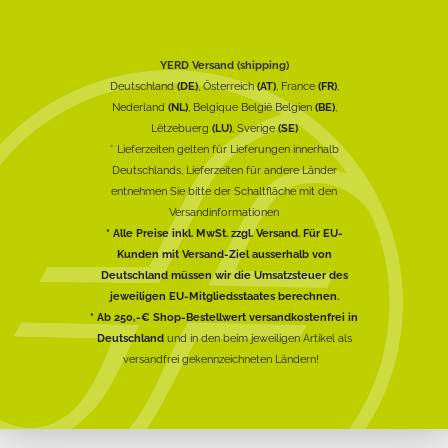
YERD Versand (shipping)
Deutschland
(DE)
, Österreich
(AT)
, France
(FR)
,
Nederland
(NL)
, Belgique België Belgien
(BE)
,
Lëtzebuerg
(LU)
, Sverige
(SE)
* Lieferzeiten gelten für Lieferungen innerhalb
Deutschlands, Lieferzeiten für andere Länder
entnehmen Sie bitte der Schaltfläche mit den
Versandinformationen
* Alle Preise inkl. MwSt. zzgl. Versand. Für EU-
Kunden mit Versand-Ziel ausserhalb von
Deutschland müssen wir die Umsatzsteuer des
jeweiligen EU-Mitgliedsstaates berechnen.
* Ab 250,-€ Shop-Bestellwert versandkostenfrei in
Deutschland
und in den beim jeweiligen Artikel als
versandfrei gekennzeichneten Ländern!