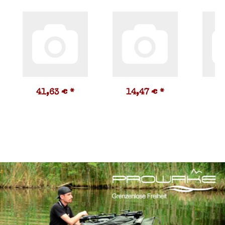
41,63 €
*
14,47 €
*
2