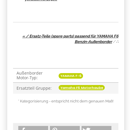
« / Ersatz-Teile (spare parts) passend für YAMAHA F6
Benzin-Außenborder
/
∴
Außenborder
Produkteigenschaft
Wert
YAMAHA F-6
Motor-Typ:
Yamaha F6 Motorhaube
Ersatzteil Gruppe:
* Kategorisierung - entspricht nicht dem genauen Maß!