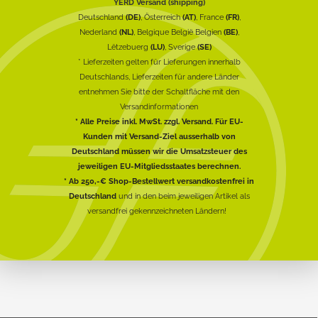
YERD Versand (shipping)
Deutschland
(DE)
, Österreich
(AT)
, France
(FR)
,
Nederland
(NL)
, Belgique België Belgien
(BE)
,
Lëtzebuerg
(LU)
, Sverige
(SE)
* Lieferzeiten gelten für Lieferungen innerhalb
Deutschlands, Lieferzeiten für andere Länder
entnehmen Sie bitte der Schaltfläche mit den
Versandinformationen
* Alle Preise inkl. MwSt. zzgl. Versand. Für EU-
Kunden mit Versand-Ziel ausserhalb von
Deutschland müssen wir die Umsatzsteuer des
jeweiligen EU-Mitgliedsstaates berechnen.
* Ab 250,-€ Shop-Bestellwert versandkostenfrei in
Deutschland
und in den beim jeweiligen Artikel als
versandfrei gekennzeichneten Ländern!