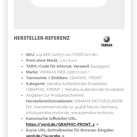
HERSTELLER-REFERENZ
SKU:
114-6EE-G2677-00
(YERD Art-Nr.)
Preis ohne MwSt.:
2.01 Euro
TARIC-Code für internat. Versand:
84099900
Marke:
YAMAHA
(6EE-G2677-00)
/
Taxonomie / Enitäten:
.GRAPHIC, FRONT
Kategorie:
Yamaha Außenborder Ersatzteile
(.GRAPHIC, FRONT / Yamaha Außenborder Ersatzteil)
Angaben zur Produktsicherheit
Herstellerinformationen:
YAMAHA MOTOR EUROPE
N.V.; Hansemannstraße 12; 41468 Neuss; Germany;
info@yamaha-motor.de; www.yamaha-motor.eu
Kanonische (offizielle) URL:
https://yerd.de/GRAPHIC-FRONT_1
➔
Kurze URL-Schreibweise für Browser-Eingabe:
yerd.de/?a=10360
➔