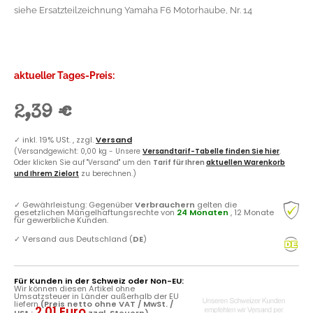
siehe Ersatzteilzeichnung Yamaha F6 Motorhaube, Nr. 14
aktueller Tages-Preis:
2,39 €
✓
inkl. 19% USt. , zzgl.
Versand
(Versandgewicht: 0,00 kg - Unsere
Versandtarif-Tabelle finden Sie hier
.
Oder klicken Sie auf "Versand" um den
Tarif für Ihren
aktuellen Warenkorb
und Ihrem Zielort
zu berechnen.)
✓
Gewährleistung: Gegenüber
Verbrauchern
gelten die
gesetzlichen Mängelhaftungsrechte von
24 Monaten
, 12 Monate
für gewerbliche Kunden.
✓
Versand aus Deutschland (
DE
)
Für Kunden in der Schweiz oder Non-EU:
Wir können diesen Artikel ohne
Umsatzsteuer in Länder außerhalb der EU
liefern
(Preis netto ohne VAT / MwSt. /
2.01 Euro
USt.:
zzgl. Steuern)
.