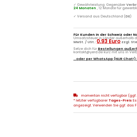
✓
Gewährleistung: Gegenüber
Verb
24 Monaten
, 12 Monate für gewerb
✓
Versand aus Deutschland (
DE
)
Für Kunden in der Schweiz oder N
Umsatzsteuer in Länder außerhalb de
0.93 Euro
MwSt. / USt.:
zzgl. St
Setze dich für
Bestellungen außerh
kontakt@yerd.de kurz mit uns in Verbi
...oder per
WhatsApp
(NUR Chat!)
momentan nicht verfügbar (ggf. 
* letzter verfügbarer
Tages-Preis
Es
angezeigt. Verwenden Sie ggf. das Fr