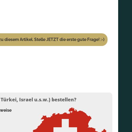
u diesem Artikel. Stelle JETZT die erste gute Frage! :-)
ürkei, Israel u.s.w.) bestellen?
lweise