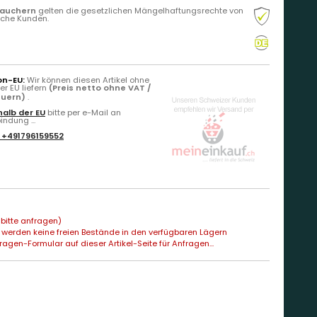
rauchern
gelten die gesetzlichen Mängelhaftungsrechte von
liche Kunden.
on-EU:
Wir können diesen Artikel ohne
r EU liefern
(Preis netto ohne VAT /
euern)
.
alb der EU
bitte per e-Mail an
ndung ...
:
+491796159552
bitte anfragen)
 werden keine freien Bestände in den verfügbaren Lägern
agen-Formular auf dieser Artikel-Seite für Anfragen...