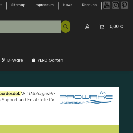
t
Sitemap
Impressum
News
Über uns
0,00 €
B-Ware
YERD Garten
border.de
):
Wir (
Motorgeräte
 Support und Ersatzteile für