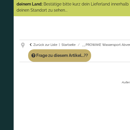
(Abverkauf)!
deinem Land:
Bestätige bitte kurz dein Lieferland innerhal
deinen Standort zu sehen...
GARANTIE UND SERVICE:
Du erhältst über
diese Seite weiterhin Support für PROWAKE
Artikel!
Fragen?
Ruf uns für Fragen zu PROWAKE
Artikeln einfach an!
Zurück zur Liste
Startseite
__PROWAKE Wassersport Abver
Frage zu diesem Artikel...??
Außen