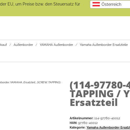
b der EU, um Preise bzw. den Steuersatz für
Österreich
kauf
Außenborder
YAMAHA Außenborder
Yamaha Außenborder Ersatzteile
(114-97780-
border, YAMAHA, Ersatzteil,..SCREW, TAPPING
:
TAPPING / 
Ersatzteil
Artikelnummer:
114-97780-40012
HAN:
97780-40012
Kategorie:
Yamaha Außenborder Ersatzt