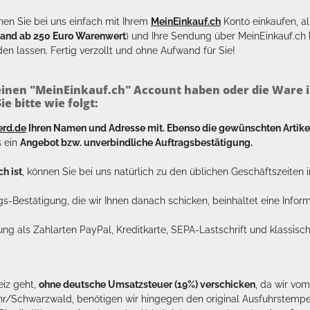
en Sie bei uns einfach mit Ihrem
MeinEinkauf.ch
Konto einkaufen, al
sand ab 250 Euro Warenwert
) und Ihre Sendung über MeinEinkauf.c
en lassen. Fertig verzollt und ohne Aufwand für Sie!
inen "MeinEinkauf.ch" Account haben oder die Ware i
e bitte wie folgt:
erd.de
Ihren Namen und Adresse mit. Ebenso die gewünschten Arti
s ein
Angebot bzw. unverbindliche Auftragsbestätigung.
h ist
, können Sie bei uns natürlich zu den üblichen Geschäftszeite
ags-Bestätigung, die wir Ihnen danach schicken, beinhaltet eine Info
lung als Zahlarten PayPal, Kreditkarte, SEPA-Lastschrift und klassi
eiz geht,
ohne deutsche Umsatzsteuer (19%) verschicken
, da wir vo
hr/Schwarzwald, benötigen wir hingegen den original Ausfuhrstempel 