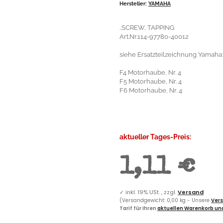
Hersteller:
YAMAHA
..SCREW, TAPPING
Art.Nr.114-97780-40012
siehe Ersatzteilzeichnung Yamaha:
F4 Motorhaube, Nr. 4
F5 Motorhaube, Nr. 4
F6 Motorhaube, Nr. 4
aktueller Tages-Preis:
1,11 €
✓
inkl. 19% USt. , zzgl.
Versand
(Versandgewicht: 0,00 kg - Unsere
Vers
Tarif für Ihren
aktuellen Warenkorb und