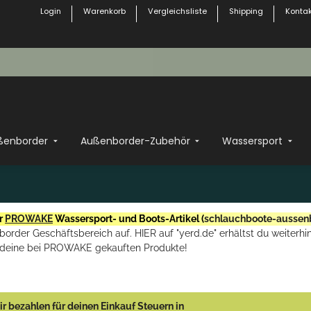
Login
Warenkorb
Vergleichsliste
Shipping
Kontak
ßenborder
Außenborder-Zubehör
Wassersport
r
PROWAKE
Wassersport- und Boots-Artikel (
schlauchboote-aussen
rder Geschäftsbereich auf. HIER auf "yerd.de" erhältst du weiterhin
deine bei PROWAKE gekauften Produkte!
r bezahlen für deinen Einkauf Steuern in