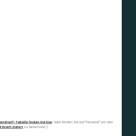
andtarif-Tabelle finden Sie hier
. Oder klicken Sie auf "Versand" um den
 Ihrem Zielort
zu berechnen.)