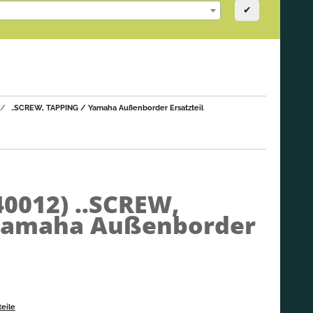
✔
..SCREW, TAPPING / Yamaha Außenborder Ersatzteil
40012)
..SCREW,
Yamaha Außenborder
eile