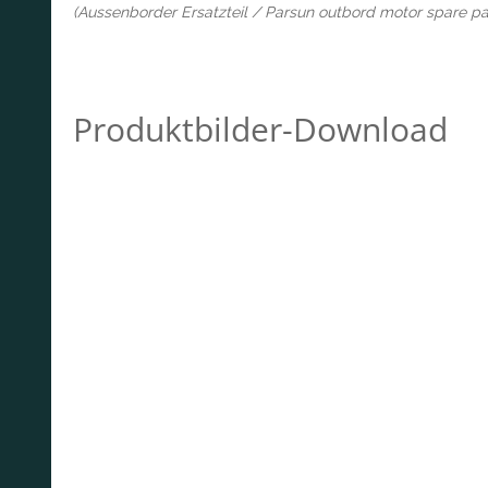
(Aussenborder Ersatzteil / Parsun outbord motor spare pa
Produktbilder-Download