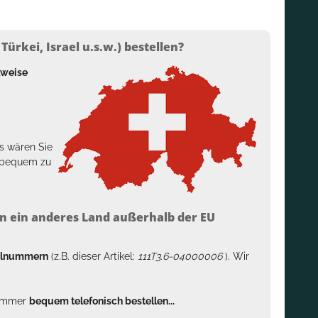
ürkei, Israel u.s.w.) bestellen?
lweise
s wären Sie
h bequem zu
n ein anderes Land außerhalb der EU
kelnummern
(z.B. dieser Artikel:
111T3.6-04000006
). Wir
n immer
bequem telefonisch bestellen...