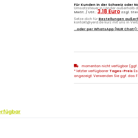
Für Kunden in der Schweiz oder N
Umsatzsteuer in Länder außerhalb de
3.18 Euro
MwSt. / USt.:
zzgl. St
Setze dich für
Bestellungen außerh
kontakt@yerd.de kurz mit uns in Verbi
...oder per
WhatsApp
(NUR Chat!)
momentan nicht verfügbar (ggf. 
* letzter verfügbarer
Tages-Preis
Es
angezeigt. Verwenden Sie ggf. das Fr
erfügbar