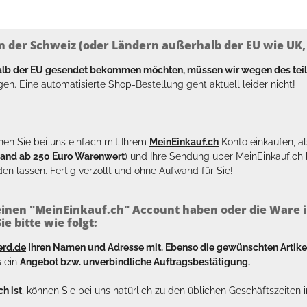
n der Schweiz (oder Ländern außerhalb der EU wie UK, T
halb der EU gesendet bekommen möchten, müssen wir wegen des tei
en. Eine automatisierte Shop-Bestellung geht aktuell leider nicht!
en Sie bei uns einfach mit Ihrem
MeinEinkauf.ch
Konto einkaufen, al
sand ab 250 Euro Warenwert
) und Ihre Sendung über MeinEinkauf.c
en lassen. Fertig verzollt und ohne Aufwand für Sie!
inen "MeinEinkauf.ch" Account haben oder die Ware i
e bitte wie folgt:
erd.de
Ihren Namen und Adresse mit. Ebenso die gewünschten Arti
s ein
Angebot bzw. unverbindliche Auftragsbestätigung.
h ist
, können Sie bei uns natürlich zu den üblichen Geschäftszeite