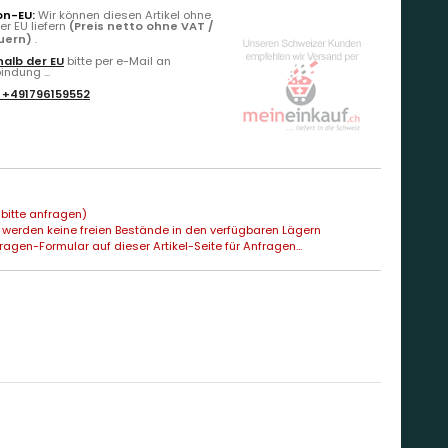
on-EU:
Wir können diesen Artikel ohne
r EU liefern
(Preis netto ohne VAT /
euern)
.
alb der EU
bitte per e-Mail an
ndung ...
:
+491796159552
bitte anfragen)
 werden keine freien Bestände in den verfügbaren Lägern
agen-Formular auf dieser Artikel-Seite für Anfragen...