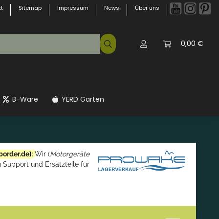
t
Sitemap
Impressum
News
Über uns
0,00 €
B-Ware
YERD Garten
border.de
):
Wir (
Motorgeräte
 Support und Ersatzteile für