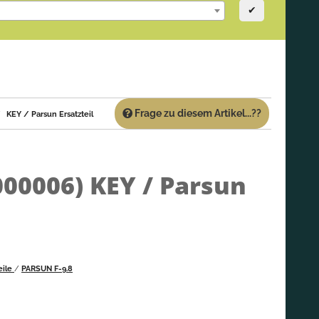
✔
Frage zu diesem Artikel...??
KEY / Parsun Ersatzteil
000006)
KEY / Parsun
eile
/
PARSUN F-9.8