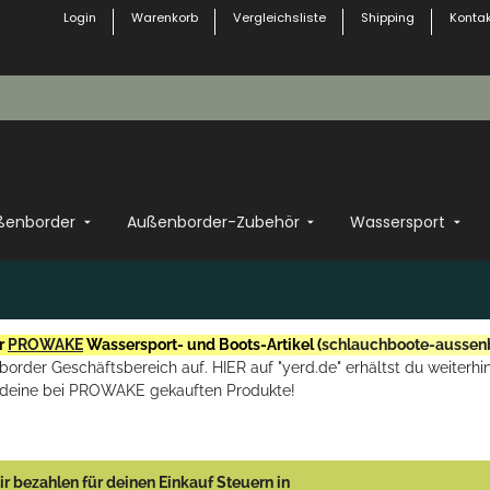
Login
Warenkorb
Vergleichsliste
Shipping
Kontak
ßenborder
Außenborder-Zubehör
Wassersport
r
PROWAKE
Wassersport- und Boots-Artikel (
schlauchboote-aussen
rder Geschäftsbereich auf. HIER auf "yerd.de" erhältst du weiterhin
deine bei PROWAKE gekauften Produkte!
r bezahlen für deinen Einkauf Steuern in