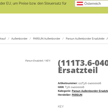
b der EU, um Preise bzw. den Steuersatz für
Österreich
kauf
Außenborder
PARSUN Außenborder
Parsun Außenborder Ersatzteile
(111T3.6-04
Parsun Ersatzteil / KEY
:
Ersatzteil
Artikelnummer:
111T3.6-04000006
HAN:
T3.6-04000006
Kategorie:
Parsun Außenborder Ersatzt
Hersteller:
PARSUN
KEY