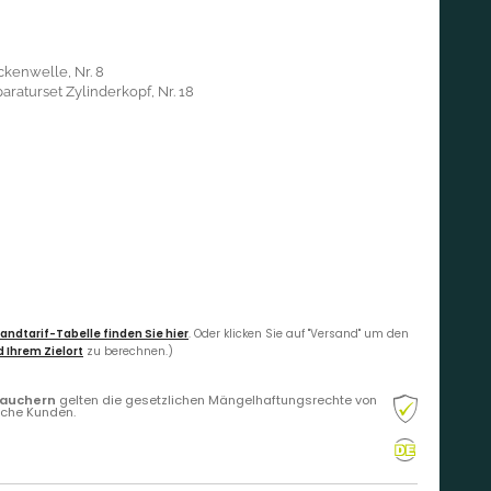
ckenwelle, Nr. 8
araturset Zylinderkopf, Nr. 18
andtarif-Tabelle finden Sie hier
. Oder klicken Sie auf "Versand" um den
 Ihrem Zielort
zu berechnen.)
rauchern
gelten die gesetzlichen Mängelhaftungsrechte von
liche Kunden.