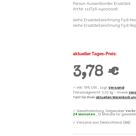
Parsun Aussenborder Ersatzteil
Art.Nr. 111T3.6-04000006
siehe Ersatzteilzeichnung F9.8 No
siehe Ersatzteilzeichnung F9.8 Rep
aktueller Tages-Preis:
3,78 €
✓
inkl. 19% USt. , zzgl.
Versand
(Versandgewicht: 0,00 kg - Unsere
Vers
Tarif für Ihren
aktuellen Warenkorb und
✓
Gewährleistung: Gegenüber
Verb
24 Monaten
, 12 Monate für gewerb
✓
Versand aus Deutschland (
DE
)