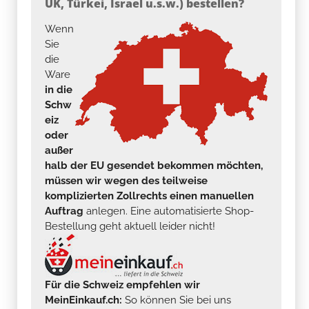
UK, Türkei, Israel u.s.w.) bestellen?
Wenn
Sie
die
Ware
in die
Schw
eiz
oder
außer
halb der EU gesendet bekommen möchten,
müssen wir wegen des teilweise
komplizierten Zollrechts einen manuellen
Auftrag
anlegen. Eine automatisierte Shop-
Bestellung geht aktuell leider nicht!
Für die Schweiz empfehlen wir
MeinEinkauf.ch:
So können Sie bei uns