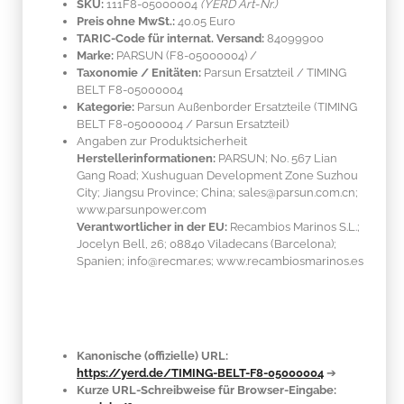
SKU:
111F8-05000004
(YERD Art-Nr.)
Preis ohne MwSt.:
40.05 Euro
TARIC-Code für internat. Versand:
84099900
Marke:
PARSUN
(F8-05000004)
/
Taxonomie / Enitäten:
Parsun Ersatzteil / TIMING
BELT F8-05000004
Kategorie:
Parsun Außenborder Ersatzteile (TIMING
BELT F8-05000004 / Parsun Ersatzteil)
Angaben zur Produktsicherheit
Herstellerinformationen:
PARSUN; No. 567 Lian
Gang Road; Xushuguan Development Zone Suzhou
City; Jiangsu Province; China; sales@parsun.com.cn;
www.parsunpower.com
Verantwortlicher in der EU:
Recambios Marinos S.L.;
Jocelyn Bell, 26; 08840 Viladecans (Barcelona);
Spanien; info@recmar.es; www.recambiosmarinos.es
Kanonische (offizielle) URL:
https://yerd.de/TIMING-BELT-F8-05000004
➔
Kurze URL-Schreibweise für Browser-Eingabe: