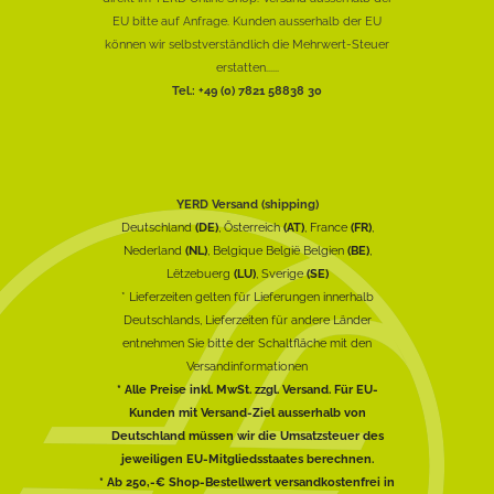
EU bitte auf Anfrage. Kunden ausserhalb der EU
können wir selbstverständlich die Mehrwert-Steuer
erstatten......
Tel.: +49 (0) 7821 58838 30
YERD Versand (shipping)
Deutschland
(DE)
, Österreich
(AT)
, France
(FR)
,
Nederland
(NL)
, Belgique België Belgien
(BE)
,
Lëtzebuerg
(LU)
, Sverige
(SE)
* Lieferzeiten gelten für Lieferungen innerhalb
Deutschlands, Lieferzeiten für andere Länder
entnehmen Sie bitte der Schaltfläche mit den
Versandinformationen
* Alle Preise inkl. MwSt. zzgl. Versand. Für EU-
Kunden mit Versand-Ziel ausserhalb von
Deutschland müssen wir die Umsatzsteuer des
jeweiligen EU-Mitgliedsstaates berechnen.
* Ab 250,-€ Shop-Bestellwert versandkostenfrei in