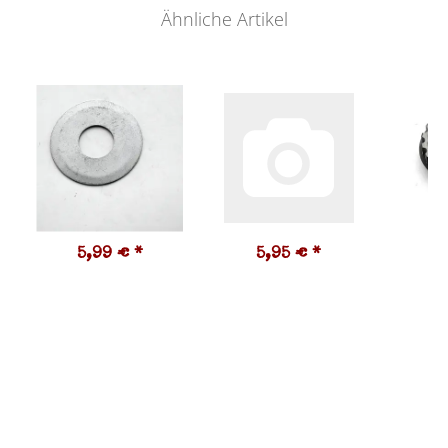
Ähnliche Artikel
5,99 €
*
5,95 €
*
3