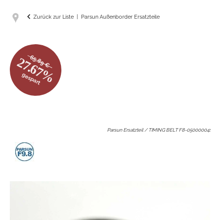
Zurück zur Liste
Parsun Außenborder Ersatzteile
65.89 €
27.67%
gespart
Parsun Ersatzteil / TIMING BELT F8-05000004
: