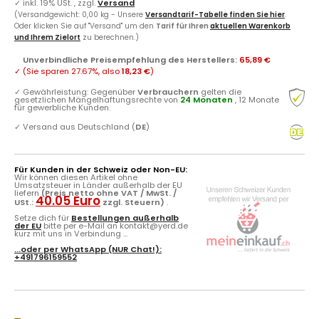
✓
inkl. 19% USt. , zzgl.
Versand
(Versandgewicht: 0,00 kg - Unsere
Versandtarif-Tabelle finden Sie hier
.
Oder klicken Sie auf "Versand" um den
Tarif für Ihren
aktuellen Warenkorb
und Ihrem Zielort
zu berechnen.)
Unverbindliche Preisempfehlung des Herstellers
:
65,89 €
✓
(Sie sparen
27.67%
, also
18,23 €
)
✓
Gewährleistung: Gegenüber
Verbrauchern
gelten die
gesetzlichen Mängelhaftungsrechte von
24 Monaten
, 12 Monate
für gewerbliche Kunden.
✓
Versand aus Deutschland (
DE
)
Für Kunden in der Schweiz oder Non-EU:
Wir können diesen Artikel ohne
Umsatzsteuer in Länder außerhalb der EU
liefern
(Preis netto ohne VAT / MwSt. /
40.05 Euro
USt.:
zzgl. Steuern)
.
Setze dich für
Bestellungen außerhalb
der EU
bitte per e-Mail an kontakt@yerd.de
kurz mit uns in Verbindung ...
...oder per
WhatsApp
(NUR Chat!):
+491796159552