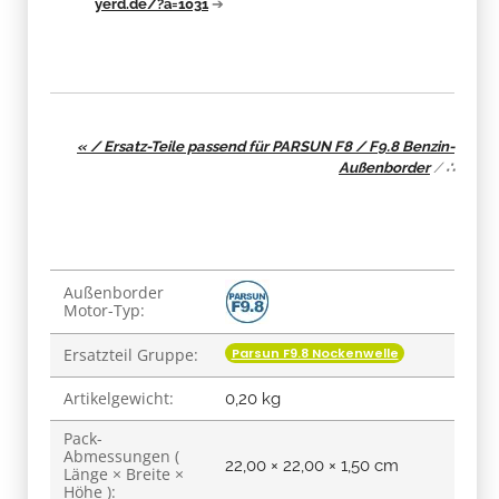
yerd.de/?a=1031
➔
« / Ersatz-Teile passend für PARSUN F8 / F9.8 Benzin-
Außenborder
/
∴
Produkteigenschaft
Wert
Außenborder
Motor-Typ:
Parsun F9.8 Nockenwelle
Ersatzteil Gruppe:
Artikelgewicht:
0,20
kg
Pack-
Abmessungen (
22,00 × 22,00 × 1,50 cm
Länge × Breite ×
Höhe ):