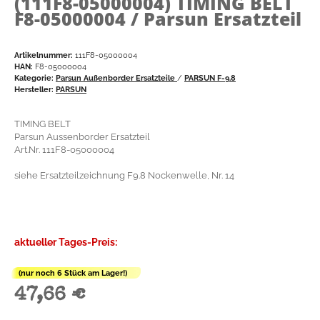
(111F8-05000004)
TIMING BELT
F8-05000004 / Parsun Ersatzteil
Artikelnummer:
111F8-05000004
HAN:
F8-05000004
Kategorie:
Parsun Außenborder Ersatzteile
/
PARSUN F-9.8
Hersteller:
PARSUN
TIMING BELT
Parsun Aussenborder Ersatzteil
Art.Nr. 111F8-05000004
siehe Ersatzteilzeichnung F9.8 Nockenwelle, Nr. 14
aktueller Tages-Preis:
(nur noch 6 Stück am Lager!)
47,66 €