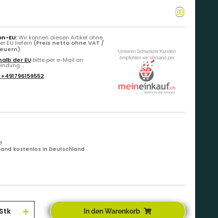
on-EU:
Wir können diesen Artikel ohne
r EU liefern
(Preis netto ohne VAT /
teuern)
.
alb der EU
bitte per e-Mail an
ndung ...
:
+491796159552
e
and kostenlos in Deutschland
Stk
In den Warenkorb