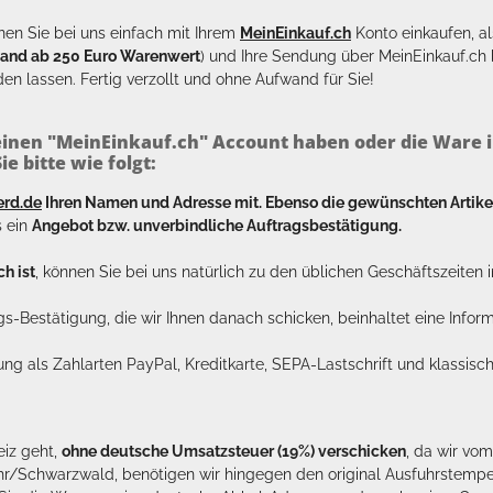
en Sie bei uns einfach mit Ihrem
MeinEinkauf.ch
Konto einkaufen, al
sand ab 250 Euro Warenwert
) und Ihre Sendung über MeinEinkauf.c
en lassen. Fertig verzollt und ohne Aufwand für Sie!
inen "MeinEinkauf.ch" Account haben oder die Ware i
e bitte wie folgt:
erd.de
Ihren Namen und Adresse mit. Ebenso die gewünschten Arti
s ein
Angebot bzw. unverbindliche Auftragsbestätigung.
h ist
, können Sie bei uns natürlich zu den üblichen Geschäftszeite
ags-Bestätigung, die wir Ihnen danach schicken, beinhaltet eine Info
lung als Zahlarten PayPal, Kreditkarte, SEPA-Lastschrift und klassi
eiz geht,
ohne deutsche Umsatzsteuer (19%) verschicken
, da wir vo
hr/Schwarzwald, benötigen wir hingegen den original Ausfuhrstempel 