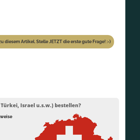
u diesem Artikel. Stelle JETZT die erste gute Frage! :-)
ürkei, Israel u.s.w.) bestellen?
lweise