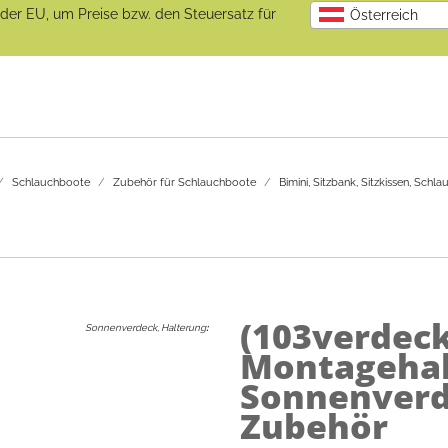
b der EU, um Preise bzw. den Steuersatz für
Österreich
Schlauchboote
Zubehör für Schlauchboote
Bimini, Sitzbank, Sitzkissen, Schl
(103verdeck
Sonnenverdeck, Halterung
:
Montagehal
Sonnenverde
Zubehör