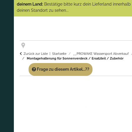
(Abverkauf)!
deinem Land:
Bestätige bitte kurz dein Lieferland innerhal
deinen Standort zu sehen...
GARANTIE UND SERVICE:
Du erhältst über
diese Seite weiterhin Support für PROWAKE
Artikel!
Fragen?
Ruf uns für Fragen zu PROWAKE
Artikeln einfach an!
Zurück zur Liste
Startseite
__PROWAKE Wassersport Abverkauf
Montagehalterung für Sonnenverdeck / Ersatzteil / Zubehör
Frage zu diesem Artikel...??