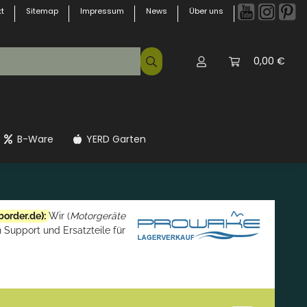
t
Sitemap
Impressum
News
Über uns
0,00 €
B-Ware
YERD Garten
border.de
):
Wir (
Motorgeräte
 Support und Ersatzteile für