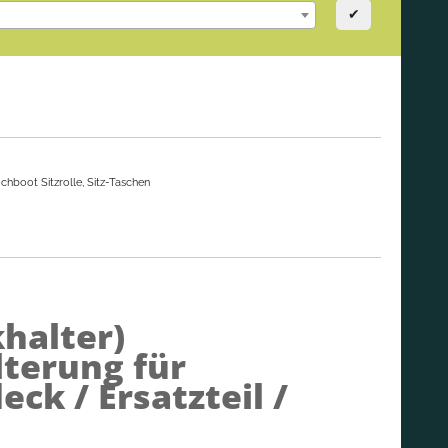
✔
auchboot Sitzrolle, Sitz-Taschen
halter)
terung für
ck / Ersatzteil /