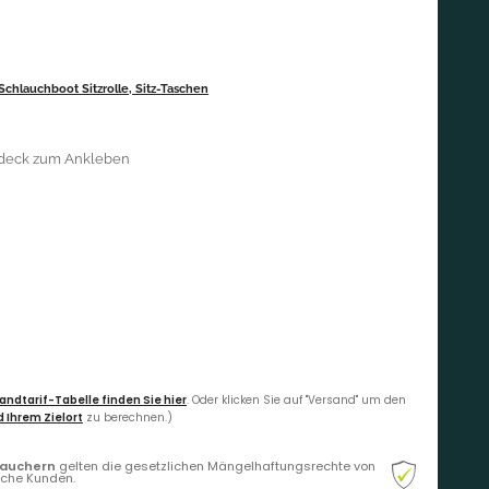
 Schlauchboot Sitzrolle, Sitz-Taschen
rdeck zum Ankleben
andtarif-Tabelle finden Sie hier
. Oder klicken Sie auf "Versand" um den
 Ihrem Zielort
zu berechnen.)
rauchern
gelten die gesetzlichen Mängelhaftungsrechte von
liche Kunden.