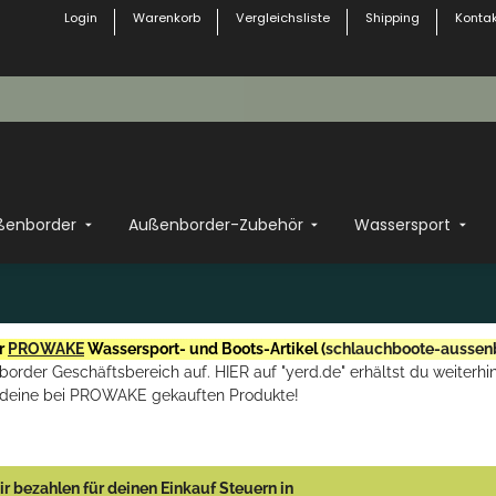
Login
Warenkorb
Vergleichsliste
Shipping
Kontak
ßenborder
Außenborder-Zubehör
Wassersport
r
PROWAKE
Wassersport- und Boots-Artikel (
schlauchboote-aussen
rder Geschäftsbereich auf. HIER auf "yerd.de" erhältst du weiterhin
deine bei PROWAKE gekauften Produkte!
r bezahlen für deinen Einkauf Steuern in