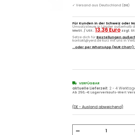
✓
Versand aus Deutschland (
DE
)
Für Kunden in der Schweiz oder N
Umsatzsteuer in Länder außerhalb de
13.36 Euro
MwSt. / USt.:
zzgl. S
Setze dich für
Bestellungen außerh
kontakt@yerd.de kurz mit uns in Verbi
...oder per
WhatsApp
(NUR Chat!)
VERFÜGBAR
aktuelle Lieferzeit
:
2 - 4 Werktag
Ab 250,-€ Lagerverkaufs-Wert Vers
(DE - Ausland abweichend)