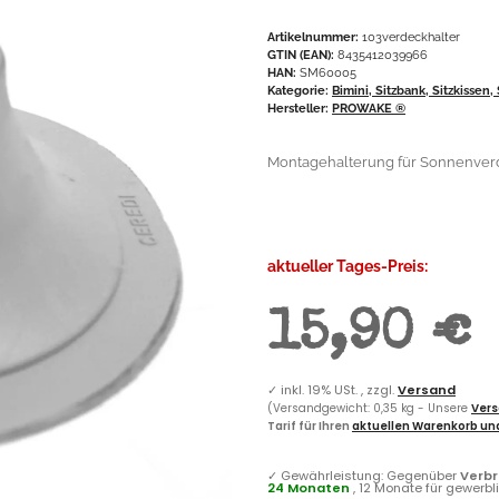
Artikelnummer:
103verdeckhalter
GTIN (EAN):
8435412039966
HAN:
SM60005
Kategorie:
Bimini, Sitzbank, Sitzkissen,
Hersteller:
PROWAKE ®
Montagehalterung für Sonnenve
aktueller Tages-Preis:
15,90 €
✓
inkl. 19% USt. , zzgl.
Versand
(Versandgewicht: 0,35 kg - Unsere
Vers
Tarif für Ihren
aktuellen Warenkorb und
✓
Gewährleistung: Gegenüber
Verb
24 Monaten
, 12 Monate für gewerb