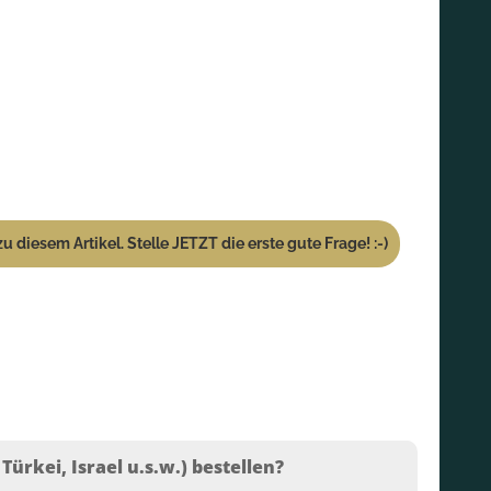
u diesem Artikel. Stelle JETZT die erste gute Frage! :-)
ürkei, Israel u.s.w.) bestellen?