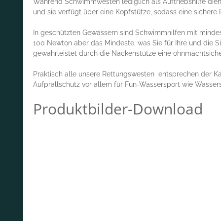
Während Schwimmwesten lediglich als Auftriebshilfe dien
und sie verfügt über eine Kopfstütze, sodass eine sicher
In geschützten Gewässern sind Schwimmhilfen mit mindes
100 Newton aber das Mindeste, was Sie für Ihre und die Si
gewährleistet durch die Nackenstütze eine ohnmachtsich
Praktisch alle unsere Rettungswesten entsprechen der K
Aufprallschutz vor allem für Fun-Wassersport wie Wassers
Produktbilder-Download