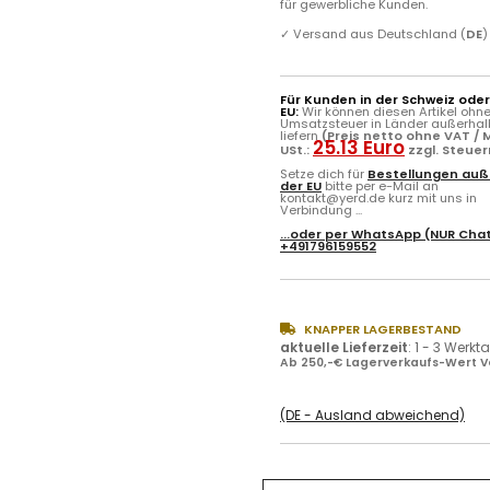
für gewerbliche Kunden.
✓
Versand aus Deutschland (
DE
)
Für Kunden in der Schweiz ode
EU:
Wir können diesen Artikel ohn
Umsatzsteuer in Länder außerhal
liefern
(Preis netto ohne VAT / M
25.13 Euro
USt.:
zzgl. Steue
Setze dich für
Bestellungen auß
der EU
bitte per e-Mail an
kontakt@yerd.de kurz mit uns in
Verbindung ...
...oder per
WhatsApp
(NUR Chat
+491796159552
KNAPPER LAGERBESTAND
aktuelle Lieferzeit
:
1 - 3 Werkt
Ab 250,-€ Lagerverkaufs-Wert V
(DE - Ausland abweichend)