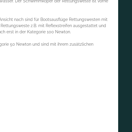
r Wasser. Der Schwimmköper der Rettungsweste ist vorne
nsicht nach sind für Bootsausflüge Rettungswesten mit
 Rettungsweste z.B. mit Reflexstreifen ausgestattet und
ch erst in der Kategorie 100 Newton.
orie 50 Newton und sind mit ihrem zusätzlichen