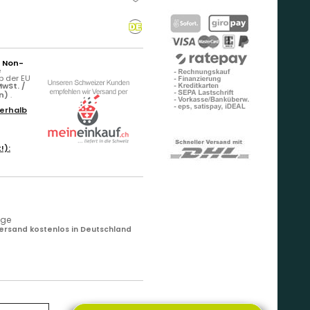
r Non-
e
b der EU
wSt. /
rn)
.
erhalb
!):
age
ersand kostenlos in Deutschland