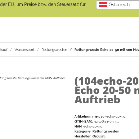
b der EU, um Preise bzw. den Steuersatz für
Österreich
kauf
Wassersport
Rettungswesten
Rettungsweste Echo 20-50 mit 100 New
(104echo-20
tungsweste, Rettungsweste mit 100N Auftrieb
:
Echo 20-50 
Auftrieb
Artikelnummer:
104echo-20-50
GTIN (EAN):
4250699403941
HAN:
echo-20-50
Kategorie:
Rettungswesten
Hersteller:
Osculati