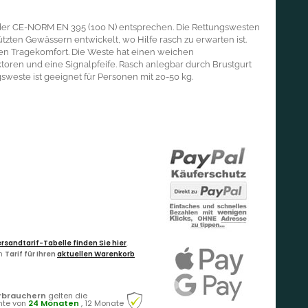
 der CE-NORM EN 395 (100 N) entsprechen. Die Rettungswesten
zten Gewässern entwickelt, wo Hilfe rasch zu erwarten ist.
en Tragekomfort. Die Weste hat einen weichen
ktoren und eine Signalpfeife. Rasch anlegbar durch Brustgurt
sweste ist geeignet für Personen mit 20-50 kg.
rsandtarif-Tabelle finden Sie hier
.
en
Tarif für Ihren
aktuellen Warenkorb
rbrauchern
gelten die
hte von
24 Monaten
, 12 Monate