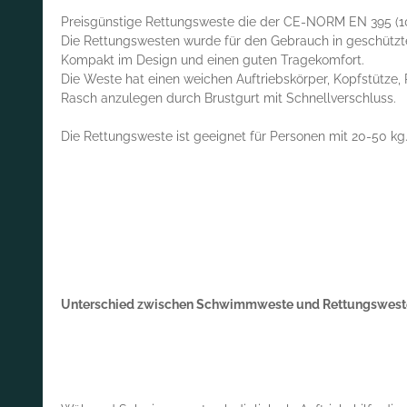
Preisgünstige Rettungsweste die der CE-NORM EN 395 (1
Die Rettungswesten wurde für den Gebrauch in geschützten
Kompakt im Design und einen guten Tragekomfort.
Die Weste hat einen weichen Auftriebskörper, Kopfstütze, 
Rasch anzulegen durch Brustgurt mit Schnellverschluss.
Die Rettungsweste ist geeignet für Personen mit 20-50 kg
Unterschied zwischen Schwimmweste und Rettungswest