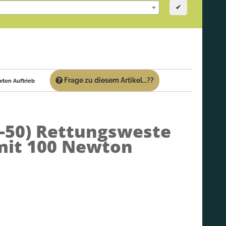
✔
Frage zu diesem Artikel...??
ton Auftrieb
-50)
Rettungsweste
mit 100 Newton