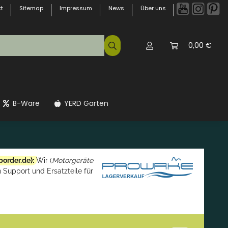
t
Sitemap
Impressum
News
Über uns
0,00 €
B-Ware
YERD Garten
border.de
):
Wir (
Motorgeräte
 Support und Ersatzteile für