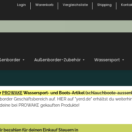
Login
Warenkorb
Vergleichsliste
Shipping
Kontak
ßenborder
Außenborder-Zubehör
Wassersport
r
PROWAKE
Wassersport- und Boots-Artikel (
schlauchboote-aussen
rder Geschäftsbereich auf. HIER auf "yerd.de" erhältst du weiterhin
deine bei PROWAKE gekauften Produkte!
r bezahlen für deinen Einkauf Steuern in