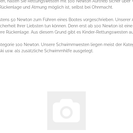
en, halten Sie Rettungswesten mit 100 Newton Auftrieb sicher übe
e Rückenlage und Atmung möglich ist, selbst bei Ohnmacht.
tens 50 Newton zum Führen eines Bootes vorgeschrieben. Unserer A
cherheit Ihrer Liebsten tun können. Denn erst ab 100 Newton ist eine
ere Rückenlage. Aus diesem Grund gibt es Kinder-Rettungswesten au
ategorie 100 Newton. Unsere Schwimmwesten liegen meist der Kateg
ki usw. als zusätzliche Schwimmhilfe ausgelegt.