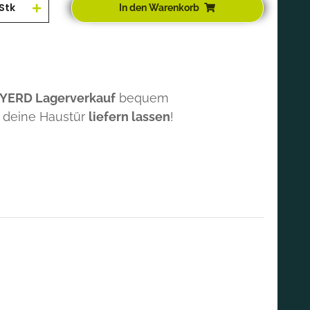
Stk
In den Warenkorb
 YERD Lagerverkauf
bequem
 deine Haustür
liefern lassen
!