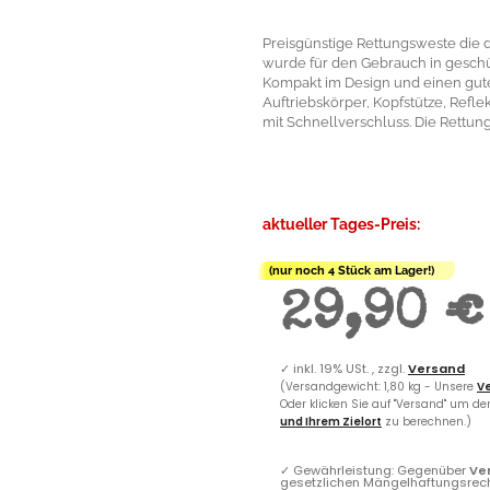
Preisgünstige Rettungsweste die
wurde für den Gebrauch in geschüt
Kompakt im Design und einen gut
Auftriebskörper, Kopfstütze, Refle
mit Schnellverschluss. Die Rettung
aktueller Tages-Preis:
(nur noch 4 Stück am Lager!)
29,90 €
✓
inkl. 19% USt. , zzgl.
Versand
(Versandgewicht: 1,80 kg - Unsere
Ve
Oder klicken Sie auf "Versand" um d
und Ihrem Zielort
zu berechnen.)
✓
Gewährleistung: Gegenüber
Ve
gesetzlichen Mängelhaftungsrec