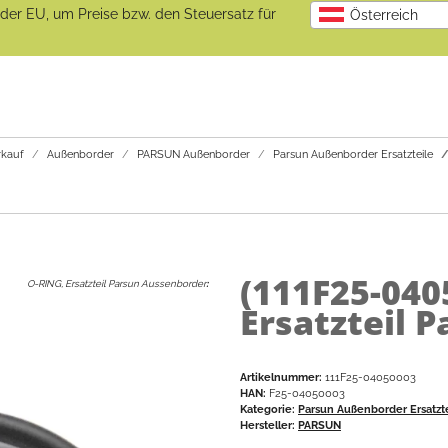
b der EU, um Preise bzw. den Steuersatz für
Österreich
kauf
Außenborder
PARSUN Außenborder
Parsun Außenborder Ersatzteile
(111F25-04
O-RING, Ersatzteil Parsun Aussenborder
:
Ersatzteil 
Artikelnummer:
111F25-04050003
HAN:
F25-04050003
Kategorie:
Parsun Außenborder Ersatzt
Hersteller:
PARSUN