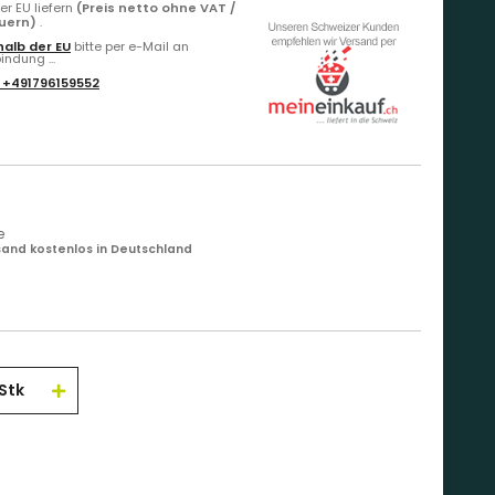
r EU liefern
(Preis netto ohne VAT /
euern)
.
alb der EU
bitte per e-Mail an
ndung ...
:
+491796159552
e
and kostenlos in Deutschland
Stk