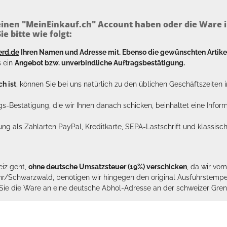
inen "MeinEinkauf.ch" Account haben oder die Ware i
e bitte wie folgt:
erd.de
Ihren Namen und Adresse mit. Ebenso die gewünschten Arti
s ein
Angebot bzw. unverbindliche Auftragsbestätigung.
h ist
, können Sie bei uns natürlich zu den üblichen Geschäftszeite
ags-Bestätigung, die wir Ihnen danach schicken, beinhaltet eine Info
lung als Zahlarten PayPal, Kreditkarte, SEPA-Lastschrift und klassi
eiz geht,
ohne deutsche Umsatzsteuer (19%) verschicken
, da wir vo
hr/Schwarzwald, benötigen wir hingegen den original Ausfuhrstempel 
n Sie die Ware an eine deutsche Abhol-Adresse an der schweizer Gren