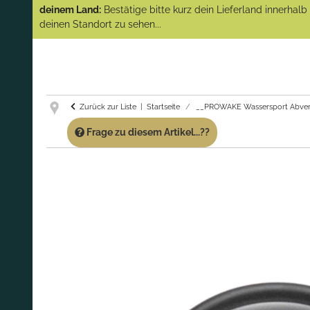
(Abverkauf)!
deinem Land:
Bestätige bitte kurz dein Lieferland innerhal
deinen Standort zu sehen...
GARANTIE UND SERVICE:
Du erhältst über
diese Seite weiterhin Support für PROWAKE
Artikel!
Fragen?
Ruf uns für Fragen zu PROWAKE
Artikeln einfach an!
Zurück zur Liste
Startseite
__PROWAKE Wassersport Abver
Frage zu diesem Artikel...??