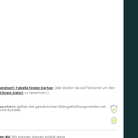
andtarif-Tabelle finden Sie hier
. Oder klicken Sie auf "Versand" um den
 Ihrem Zielort
zu berechnen.)
rauchern
gelten die gesetzlichen Mängelhaftungsrechte von
liche Kunden.
on-EU:
Wir können diesen Artikel ohne