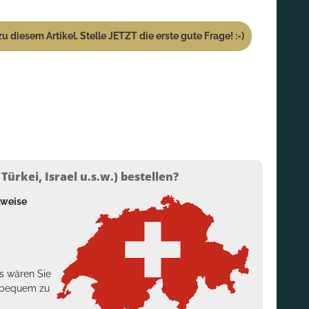
u diesem Artikel. Stelle JETZT die erste gute Frage! :-)
ürkei, Israel u.s.w.) bestellen?
lweise
s wären Sie
h bequem zu