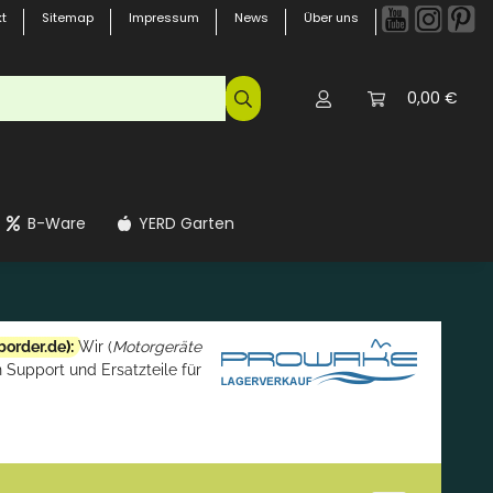
t
Sitemap
Impressum
News
Über uns
0,00 €
B-Ware
YERD Garten
border.de
):
Wir (
Motorgeräte
 Support und Ersatzteile für