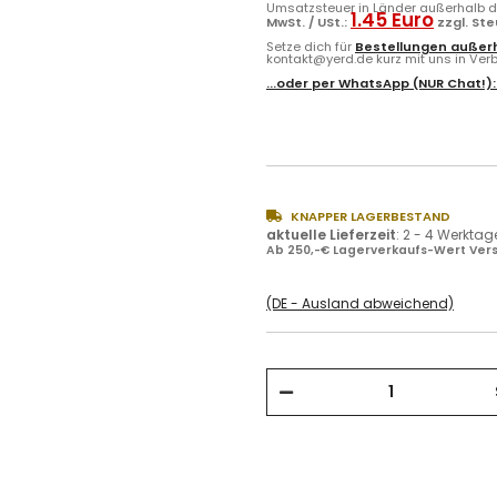
Umsatzsteuer in Länder außerhalb de
1.45 Euro
MwSt. / USt.:
zzgl. St
Setze dich für
Bestellungen außerh
kontakt@yerd.de kurz mit uns in Verbi
...oder per
WhatsApp
(NUR Chat!)
KNAPPER LAGERBESTAND
aktuelle Lieferzeit
:
2 - 4 Werktag
Ab 250,-€ Lagerverkaufs-Wert Vers
(DE - Ausland abweichend)