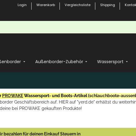
Login
Warenkorb
Vergleichsliste
Shipping
Kontak
ßenborder
Außenborder-Zubehör
Wassersport
r
PROWAKE
Wassersport- und Boots-Artikel (
schlauchboote-aussen
rder Geschäftsbereich auf. HIER auf "yerd.de" erhältst du weiterhin
deine bei PROWAKE gekauften Produkte!
r bezahlen für deinen Einkauf Steuern in