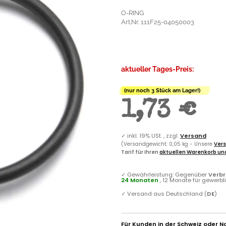
O-RING
Art.Nr. 111F25-04050003
aktueller Tages-Preis:
(nur noch 3 Stück am Lager!)
1,73 €
✓
inkl. 19% USt. , zzgl.
Versand
(Versandgewicht: 0,05 kg - Unsere
Vers
Tarif für Ihren
aktuellen Warenkorb und
✓
Gewährleistung: Gegenüber
Verb
24 Monaten
, 12 Monate für gewerb
✓
Versand aus Deutschland (
DE
)
Für Kunden in der Schweiz oder N