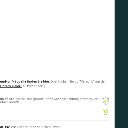
andtarif-Tabelle finden Sie hier
. Oder klicken Sie auf "Versand" um den
 Ihrem Zielort
zu berechnen.)
rauchern
gelten die gesetzlichen Mängelhaftungsrechte von
liche Kunden.
on-EU:
Wir können diesen Artikel ohne