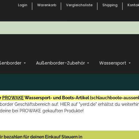
Login
Warenkorb
Vergleichsliste
Shipping
Kontak
ßenborder
Außenborder-Zubehör
Wassersport
r
PROWAKE
Wassersport- und Boots-Artikel (
schlauchboote-aussen
rder Geschäftsbereich auf. HIER auf "yerd.de" erhältst du weiterhin
deine bei PROWAKE gekauften Produkte!
r bezahlen für deinen Einkauf Steuern in