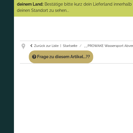
(Abverkauf)!
deinem Land:
Bestätige bitte kurz dein Lieferland innerhal
deinen Standort zu sehen...
GARANTIE UND SERVICE:
Du erhältst über
diese Seite weiterhin Support für PROWAKE
Artikel!
Fragen?
Ruf uns für Fragen zu PROWAKE
Artikeln einfach an!
Zurück zur Liste
Startseite
__PROWAKE Wassersport Abver
Frage zu diesem Artikel...??