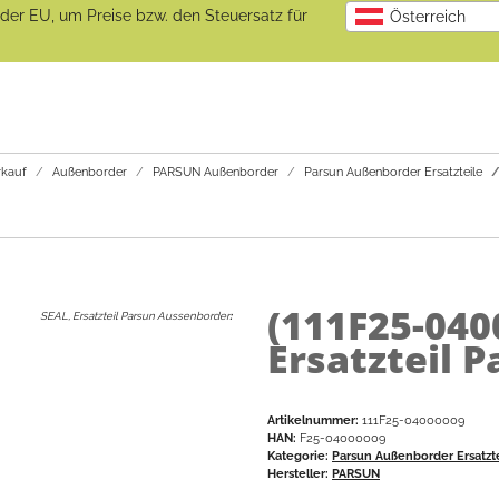
b der EU, um Preise bzw. den Steuersatz für
Österreich
kauf
Außenborder
PARSUN Außenborder
Parsun Außenborder Ersatzteile
(111F25-04
SEAL, Ersatzteil Parsun Aussenborder
:
Ersatzteil 
Artikelnummer:
111F25-04000009
HAN:
F25-04000009
Kategorie:
Parsun Außenborder Ersatzt
Hersteller:
PARSUN