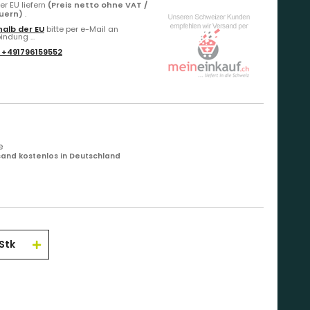
r EU liefern
(Preis netto ohne VAT /
euern)
.
alb der EU
bitte per e-Mail an
ndung ...
:
+491796159552
e
and kostenlos in Deutschland
Stk