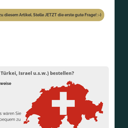
u diesem Artikel. Stelle JETZT die erste gute Frage! :-)
ürkei, Israel u.s.w.) bestellen?
lweise
s wären Sie
h bequem zu