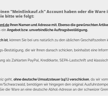
inen "MeinEinkauf.ch" Account haben oder die Ware i
e bitte wie folgt:
erd.de
Ihren Namen und Adresse mit. Ebenso die gewünschten Arti
s ein
Angebot bzw. unverbindliche Auftragsbestätigung.
h ist
, können Sie bei uns natürlich zu den üblichen Geschäftszeite
ags-Bestätigung, die wir Ihnen danach schicken, beinhaltet eine Info
lung als Zahlarten PayPal, Kreditkarte, SEPA-Lastschrift und klassi
eiz geht,
ohne deutsche Umsatzsteuer (19%) verschicken
, da wir vo
hr/Schwarzwald, benötigen wir hingegen den original Ausfuhrstempel 
n Sie die Ware an eine deutsche Abhol-Adresse an der schweizer Gren