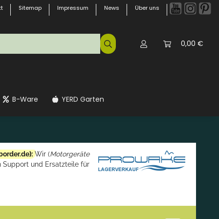
t
Sitemap
Impressum
News
Über uns
0,00 €
B-Ware
YERD Garten
border.de
):
Wir (
Motorgeräte
 Support und Ersatzteile für