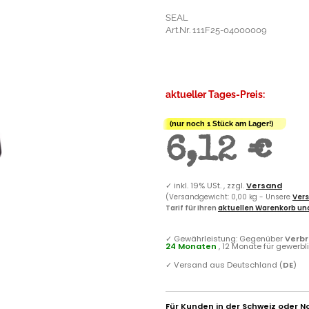
SEAL
Art.Nr. 111F25-04000009
aktueller Tages-Preis:
(nur noch 1 Stück am Lager!)
6,12 €
✓
inkl. 19% USt. , zzgl.
Versand
(Versandgewicht: 0,00 kg - Unsere
Vers
Tarif für Ihren
aktuellen Warenkorb und
✓
Gewährleistung: Gegenüber
Verb
24 Monaten
, 12 Monate für gewerb
✓
Versand aus Deutschland (
DE
)
Für Kunden in der Schweiz oder N