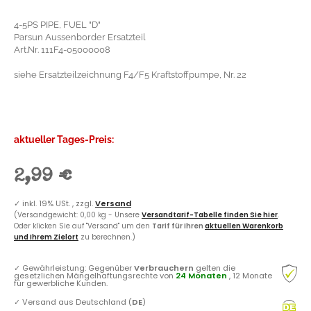
4-5PS PIPE, FUEL "D"
Parsun Aussenborder Ersatzteil
Art.Nr. 111F4-05000008
siehe Ersatzteilzeichnung F4/F5 Kraftstoffpumpe, Nr. 22
aktueller Tages-Preis:
2,99 €
✓
inkl. 19% USt. , zzgl.
Versand
(Versandgewicht: 0,00 kg - Unsere
Versandtarif-Tabelle finden Sie hier
.
Oder klicken Sie auf "Versand" um den
Tarif für Ihren
aktuellen Warenkorb
und Ihrem Zielort
zu berechnen.)
✓
Gewährleistung: Gegenüber
Verbrauchern
gelten die
gesetzlichen Mängelhaftungsrechte von
24 Monaten
, 12 Monate
für gewerbliche Kunden.
✓
Versand aus Deutschland (
DE
)