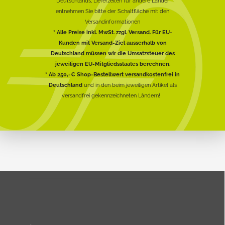
Deutschlands, Lieferzeiten für andere Länder
entnehmen Sie bitte der Schaltfläche mit den
Versandinformationen
* Alle Preise inkl. MwSt. zzgl. Versand. Für EU-
Kunden mit Versand-Ziel ausserhalb von
Deutschland müssen wir die Umsatzsteuer des
jeweiligen EU-Mitgliedsstaates berechnen.
* Ab 250,-€ Shop-Bestellwert versandkostenfrei in
Deutschland
und in den beim jeweiligen Artikel als
versandfrei gekennzeichneten Ländern!