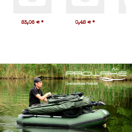
83,06 €
*
0,48 €
*
1