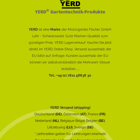
®
YERD
Gartentechnik-Produkte
YERD
ist eine
Marke
der Motorgeräte Fischer GmbH
Lahr - Schwarzwald: Gute Marken-Qualität zum
günstigen Preis. YERD Lagerverkauf: Kaufen Sie jetzt
direkt im YERD Online Shop. Versand ausserhalb der
EU bitte auf Anfrage. Kunden ausserhalb der EU
können wir selbstverständlich die Mehrwert-Steuer
erstatten......
Tel.: +49 (0) 7821 58838 30
YERD Versand (shipping)
Deutschland
(DE)
, Österreich
(AT)
, France
(FR)
,
Nederland
(NL)
, Belgique België Belgien
(BE)
,
Lëtzebuerg
(LU)
, Sverige
(SE)
* Lieferzeiten gelten für Lieferungen innerhalb