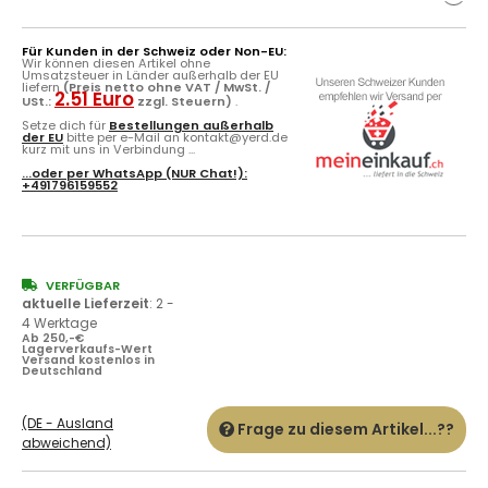
Für Kunden in der Schweiz oder Non-EU:
Wir können diesen Artikel ohne
Umsatzsteuer in Länder außerhalb der EU
liefern
(Preis netto ohne VAT / MwSt. /
2.51 Euro
USt.:
zzgl. Steuern)
.
Setze dich für
Bestellungen außerhalb
der EU
bitte per e-Mail an kontakt@yerd.de
kurz mit uns in Verbindung ...
...oder per
WhatsApp
(NUR Chat!):
+491796159552
VERFÜGBAR
aktuelle Lieferzeit
:
2 -
4 Werktage
Ab 250,-€
Lagerverkaufs-Wert
Versand kostenlos in
Deutschland
(DE - Ausland
Frage zu diesem Artikel...??
abweichend)