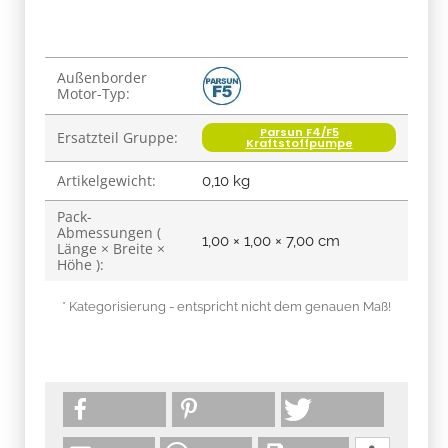
Produkteigenschaft
Wert
Außenborder
Motor-Typ:
Parsun F4/F5
Ersatzteil Gruppe:
Kraftstoffpumpe
Artikelgewicht:
0,10
kg
Pack-
Abmessungen (
1,00 × 1,00 × 7,00 cm
Länge × Breite ×
Höhe ):
* Kategorisierung - entspricht nicht dem genauen Maß!