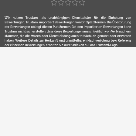
Wir nutzen Trustami als unabhängigen Dienstleister für die Einholung von
Bewertungen. Trustami importiert Bewertungen von Drittplattformen. Die Überprüfung
der Bewertungen obliegt diesen Plattformen. Bei den importierten Bewertungen kann
Trustami nicht sicherstellen, dass diese Bewertungen ausschließlich von Verbrauchern
stammen, die die Waren oder Dienstleistung auch tatsächlich genutzt oder erworben
haben. Weitere Details zur Herkunft und unmittelbaren Nachverfolung bzw. Referenz
der einzelnen Bewertungen, erhalten Sie durch klicken auf das Trustami-Logo.
YERD ist eine eingetragene Marke und ein Online-Shop der Motorgeräte Fischer GmbH
in Lahr/Schwarzwald. Unter der Marke YERD vertreibt das Unternehmen Produkte aus
Garten-, Land-, Forst- und Kommunaltechnik sowie ausgewählte D2C-Produkte.
Hier finden Sie unsern Verkauf auf
Ebay
und
Amazon
. Bitte beachten Sie, dass wir bei
Kaufland, Ebay (motofischtec) bzw. Amazon eventuell andere Konditionen und Preise
haben, als in unserem Lager-Direktverkauf.
Sicher, bequem und flexibel kaufen...