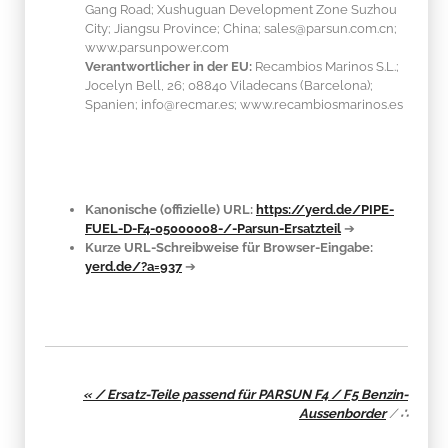
Gang Road; Xushuguan Development Zone Suzhou
City; Jiangsu Province; China; sales@parsun.com.cn;
www.parsunpower.com
Verantwortlicher in der EU:
Recambios Marinos S.L.;
Jocelyn Bell, 26; 08840 Viladecans (Barcelona);
Spanien; info@recmar.es; www.recambiosmarinos.es
Kanonische (offizielle) URL:
https://yerd.de/PIPE-
FUEL-D-F4-05000008-/-Parsun-Ersatzteil
➔
Kurze URL-Schreibweise für Browser-Eingabe:
yerd.de/?a=937
➔
« / Ersatz-Teile passend für PARSUN F4 / F5 Benzin-
Aussenborder
/
∴