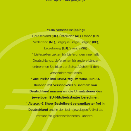
YERD Versand (shipping)
Deutschland
(DE)
, Österreich
(AT)
, France
(FR)
,
Nederland
(NL)
, Belgique België Belgien
(BE)
,
Lëtzebuerg
(LU)
, Sverige
(SE)
* Lieferzeiten gelten für Lieferungen innerhalb
Deutschlands, Lieferzeiten für andere Länder
entnehmen Sie bitte der Schaltfläche mit den
Versandinformationen
* Alle Preise inkl. MwSt. zzgl. Versand. Für EU-
Kunden mit Versand-Ziel ausserhalb von
Deutschland müssen wir die Umsatzsteuer des
jeweiligen EU-Mitgliedsstaates berechnen.
* Ab 250,-€ Shop-Bestellwert versandkostenfrei in
Deutschland
und in den beim jeweiligen Artikel als
versandfrei gekennzeichneten Ländern!