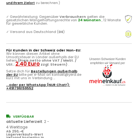
und Ihrem Zielort
zu berechnen.)
✓
Gewährleistung: Gegenüber
Verbrauchern
gelten die
gesetzlichen Mängelhaftungsrechte von
24 Monaten
, 12 Monate
für gewerbliche Kunden.
✓
Versand aus Deutschland (
DE
)
Für Kunden in der Schweiz oder Non-EU:
Wir können diesen Artikel ohne
Umsatzsteuer in Länder außerhalb der EU
liefern
(Preis netto ohne VAT / MwSt. /
2.40 Euro
USt.:
zzgl. Steuern)
.
Setze dich für
Bestellungen außerhalb
der EU
bitte per e-Mail an kontakt@yerd.de
kurz mit uns in Verbindung ...
...oder per
WhatsApp
(NUR Chat!):
+491796159552
VERFÜGBAR
aktuelle Lieferzeit
:
2 -
4 Werktage
Ab 250,-€
Lagerverkaufs-Wert
Versand kostenlos in