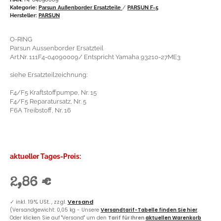
Kategorie:
Parsun Außenborder Ersatzteile
/
PARSUN F-5
Hersteller:
PARSUN
O-RING
Parsun Aussenborder Ersatzteil
Art.Nr. 111F4-04090009/ Entspricht Yamaha 93210-27ME3
siehe Ersatzteilzeichnung:
F4/F5 Kraftstoffpumpe, Nr. 15
F4/F5 Reparatursatz, Nr. 5
F6A Treibstoff, Nr. 16
aktueller Tages-Preis:
2,86 €
✓
inkl. 19% USt. , zzgl.
Versand
(Versandgewicht: 0,05 kg - Unsere
Versandtarif-Tabelle finden Sie hier
.
Oder klicken Sie auf "Versand" um den
Tarif für Ihren
aktuellen Warenkorb