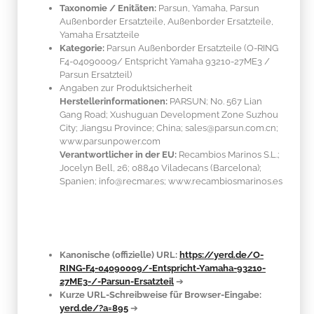
Taxonomie / Enitäten:
Parsun, Yamaha, Parsun
Außenborder Ersatzteile, Außenborder Ersatzteile,
Yamaha Ersatzteile
Kategorie:
Parsun Außenborder Ersatzteile (O-RING
F4-04090009/ Entspricht Yamaha 93210-27ME3 /
Parsun Ersatzteil)
Angaben zur Produktsicherheit
Herstellerinformationen:
PARSUN; No. 567 Lian
Gang Road; Xushuguan Development Zone Suzhou
City; Jiangsu Province; China; sales@parsun.com.cn;
www.parsunpower.com
Verantwortlicher in der EU:
Recambios Marinos S.L.;
Jocelyn Bell, 26; 08840 Viladecans (Barcelona);
Spanien; info@recmar.es; www.recambiosmarinos.es
Kanonische (offizielle) URL:
https://yerd.de/O-
RING-F4-04090009/-Entspricht-Yamaha-93210-
27ME3-/-Parsun-Ersatzteil
➔
Kurze URL-Schreibweise für Browser-Eingabe:
yerd.de/?a=895
➔