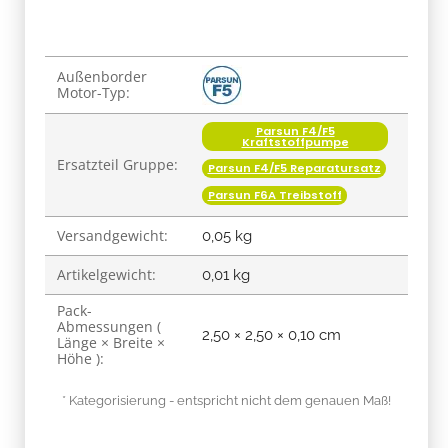
Produkteigenschaft
Wert
Außenborder
Motor-Typ:
Parsun F4/F5
Kraftstoffpumpe
Ersatzteil Gruppe:
Parsun F4/F5 Reparatursatz
Parsun F6A Treibstoff
Versandgewicht:
0,05 kg
Artikelgewicht:
0,01
kg
Pack-
Abmessungen (
2,50 × 2,50 × 0,10 cm
Länge × Breite ×
Höhe ):
* Kategorisierung - entspricht nicht dem genauen Maß!