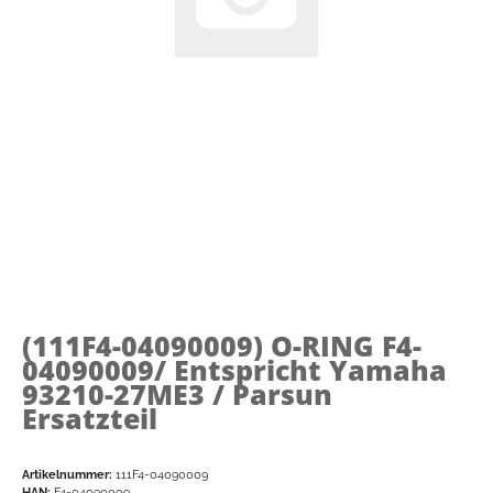
(111F4-04090009)
O-RING F4-
04090009/ Entspricht Yamaha
93210-27ME3 / Parsun
Ersatzteil
Artikelnummer:
111F4-04090009
HAN:
F4-04090009