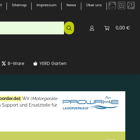
t
Sitemap
Impressum
News
Über uns
0,00 €
B-Ware
YERD Garten
border.de
):
Wir (
Motorgeräte
 Support und Ersatzteile für