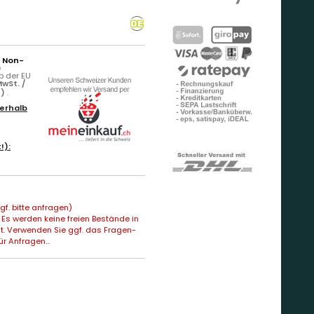
r Non-
e
b der EU
wSt. /
n)
.
erhalb
!):
f. bitte anfragen)
Es werden keine freien Bestände in
t. Verwenden Sie ggf. das Fragen-
ür Anfragen...