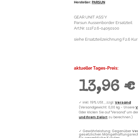
Hersteller:
PARSUN
GEAR UNIT ASS'Y
Parsun Aussenborder Ersatzteil
Art.Nr. 111F2.6-04050100
siehe Ersatzteilzeichnung F2.6 Kur
aktueller Tages-Preis:
13,96 €
✓
inkl. 19% USt. , zzgl.
Versand
(Versandgewicht: 0,00 kg - Unsere
V
Oder klicken Sie auf "Versand" um d
und Ihrem Zielort
zu berechnen.)
✓
Gewährleistung: Gegenüber
Ve
gesetzlichen Mängelhaftungsrec
für gewerbliche Kunden.