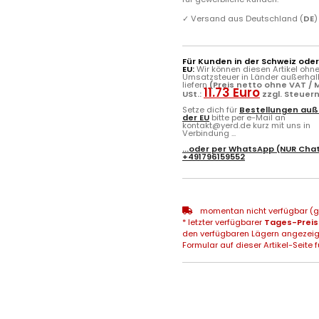
✓
Versand aus Deutschland (
DE
)
Für Kunden in der Schweiz ode
EU:
Wir können diesen Artikel ohn
Umsatzsteuer in Länder außerhal
liefern
(Preis netto ohne VAT / M
11.73 Euro
USt.:
zzgl. Steuer
Setze dich für
Bestellungen auß
der EU
bitte per e-Mail an
kontakt@yerd.de kurz mit uns in
Verbindung ...
...oder per
WhatsApp
(NUR Chat
+491796159552
momentan nicht verfügbar (gg
* letzter verfügbarer
Tages-Preis
den verfügbaren Lägern angezeig
Formular auf dieser Artikel-Seite f