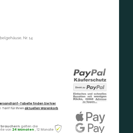
belgehäuse, Nr. 14
ersandtarif-Tabelle finden Sie hier
.
en
Tarif für Ihren
aktuellen Warenkorb
rbrauchern
gelten die
hte von
24 Monaten
, 12 Monate