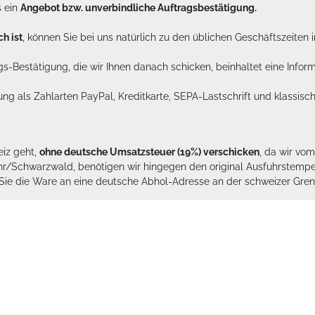
s ein
Angebot bzw. unverbindliche Auftragsbestätigung.
h ist
, können Sie bei uns natürlich zu den üblichen Geschäftszeite
ags-Bestätigung, die wir Ihnen danach schicken, beinhaltet eine Info
lung als Zahlarten PayPal, Kreditkarte, SEPA-Lastschrift und klassi
eiz geht,
ohne deutsche Umsatzsteuer (19%) verschicken
, da wir vo
hr/Schwarzwald, benötigen wir hingegen den original Ausfuhrstempel 
n Sie die Ware an eine deutsche Abhol-Adresse an der schweizer Gren