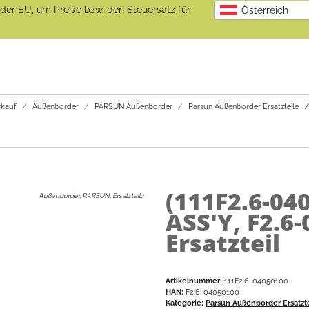
b der EU, um Preise bzw. den Steuersatz für
Österreich
kauf
Außenborder
PARSUN Außenborder
Parsun Außenborder Ersatzteile
(111F2.6-04
Außenborder, PARSUN, Ersatzteil,
:
ASS'Y, F2.6
Ersatzteil
Artikelnummer:
111F2.6-04050100
HAN:
F2.6-04050100
Kategorie:
Parsun Außenborder Ersatzt