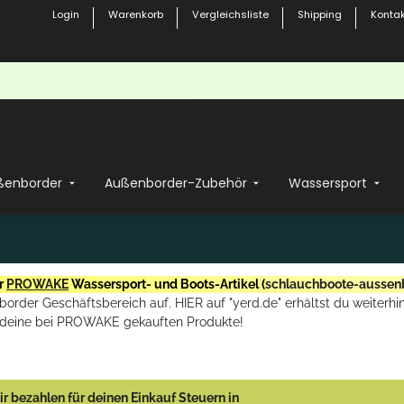
Login
Warenkorb
Vergleichsliste
Shipping
Kontak
ßenborder
Außenborder-Zubehör
Wassersport
r
PROWAKE
Wassersport- und Boots-Artikel (
schlauchboote-aussen
rder Geschäftsbereich auf. HIER auf "yerd.de" erhältst du weiterhin
deine bei PROWAKE gekauften Produkte!
r bezahlen für deinen Einkauf Steuern in