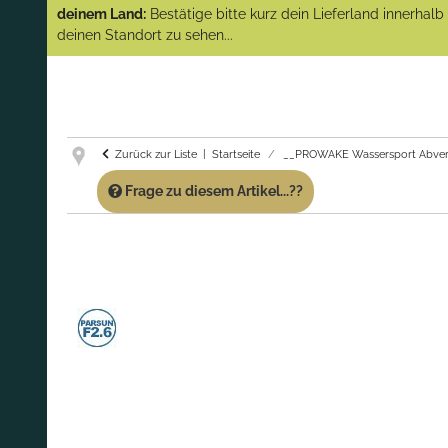
(Abverkauf)!
deinem Land:
Bestätige bitte kurz dein Lieferland innerhal
deinen Standort zu sehen...
GARANTIE UND SERVICE:
Du erhältst über
diese Seite weiterhin Support für PROWAKE
Artikel!
Fragen?
Ruf uns für Fragen zu PROWAKE
Artikeln einfach an!
Zurück zur Liste
Startseite
__PROWAKE Wassersport Abver
Frage zu diesem Artikel...??