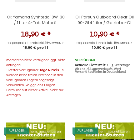
Öl: Yamaha Synhtetic 10W-30
Öl: Parsun Outboard Gear Oil
/ 1 Liter 4-Takt Motoröl
90-GL4 1Liter / Getriebe-Öl
18,90 €
*
10,90 €
*
Tagespreis | Preis inkl. 19% MwSt. ✓
Tagespreis | Preis inkl. 19% MwSt. ✓
18,90 € pro 1 l
10,90 € pro 1 l
momentan nicht verfügbar (ggf. bitte
VERFÜGBAR
anfragen)
aktuelle Lieferzeit
: 1 - 3 Werktage
Ab 250,-€ Lagerverkaufs-Wert
* letzter verfügbarer
Tages-Preis
Es
Versand kostenlos in Deutschland
werden keine freien Bestände in den
verfügbaren Lägern angezeigt.
Verwenden Sie ggf. das Fragen-
Formular auf dieser Artikel-Seite für
Anfragen...
AUF LAGER
AUF LAGER