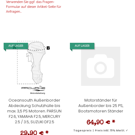
Verwenden Sie ggf. das Fragen-
Formular auf dieser Artikel-Seite für
Anfragen...
AUF LAGER
AUF LAGER
Oceansouth Außenborder
Motorständer für
Abdeckung Schutzhülle bis
Außenborder bis 25 PS,
max. 3,5 PS Motoren. PARSUN
Bootsmotoren Ständer
F2.6, YAMAHA F2.5, MERCURY
2.5 / 3.5, SUZUKI DF2.5
64,90 €
*
Tagespreis | Preis inkl. 19% MwSt. ✓
29,90 €
*