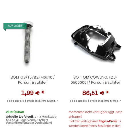
AUF LAGER
BOLT GB/T5782-M6x40 /
BOTTOM COWLING, F2.6-
Parsun Ersatzteil
05000001 / Parsun Ersatzteil
1,99 €
*
86,51 €
*
Tagespreis | Preis inkl. 19% MwSt. ✓
Tagespreis | Preis inkl. 19% MwSt. ✓
VERFÜGBAR
momentan nicht verfügbar (ggf. bitte
aktuelle Lieferzeit
: 2 - 4 Werktage
anfragen)
Ab 250,-€ Lagerverkaufs-Wert
* letzter verfügbarer
Tages-Preis
Es
Versand kostenlos in Deutschland
werden keine freien Bestände in den