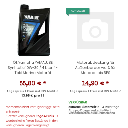
AUF LAGER
Öl: Yamaha YAMALUBE
Motorabdeckung für
Synhtetic 10W-30 / 4 Liter 4-
Außenborder weiß für
Takt Marine Motoröl
Motoren bis 5PS
55,80 €
*
14,90 €
*
Tagespreis | Preis inkl. 19% MwSt. ✓
Tagespreis | Preis inkl. 19% MwSt. ✓
13,95 € pro 1 l
VERFÜGBAR
momentan nicht verfügbar (ggf. bitte
aktuelle Lieferzeit
: 2 - 4 Werktage
Ab 250,-€ Lagerverkaufs-Wert
anfragen)
Versand kostenlos in Deutschland
* letzter verfügbarer
Tages-Preis
Es
werden keine freien Bestände in den
verfügbaren Lägern angezeigt.