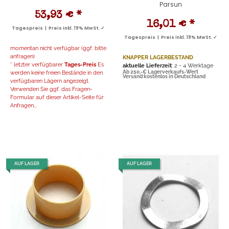
Parsun
53,93 €
*
16,01 €
*
Tagespreis | Preis inkl. 19% MwSt. ✓
Tagespreis | Preis inkl. 19% MwSt. ✓
momentan nicht verfügbar (ggf. bitte
anfragen)
KNAPPER LAGERBESTAND
* letzter verfügbarer
Tages-Preis
Es
aktuelle Lieferzeit
: 2 - 4 Werktage
werden keine freien Bestände in den
Ab 250,-€ Lagerverkaufs-Wert
Versand kostenlos in Deutschland
verfügbaren Lägern angezeigt.
Verwenden Sie ggf. das Fragen-
Formular auf dieser Artikel-Seite für
Anfragen...
AUF LAGER
AUF LAGER