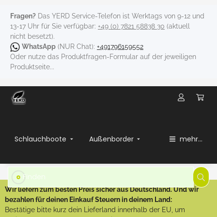
Fragen?
Das YERD Service-Telefon ist Werktags von 9-12 und
13-17 Uhr für Sie verfügbar:
+49 (0) 7821 58838 30
(aktuell
nicht besetzt).
WhatsApp
(NUR Chat):
+491796159552
Oder nutze das Produktfragen-Formular auf der jeweiligen
Produktseite...
Schlauchboote
Außenborder
mehr...
Wir liefern zum besten Preis sicher aus Deutschland. Und wir
bezahlen für deinen Einkauf Steuern in deinem Land:
Bestätige bitte kurz dein Lieferland innerhalb der EU, um