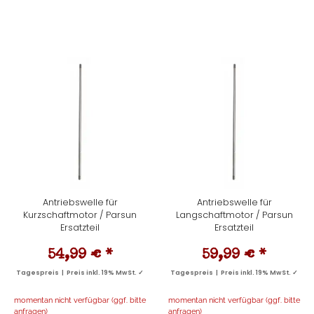
Antriebswelle für
Antriebswelle für
Kurzschaftmotor / Parsun
Langschaftmotor / Parsun
Ersatzteil
Ersatzteil
54,99 €
*
59,99 €
*
Tagespreis | Preis inkl. 19% MwSt. ✓
Tagespreis | Preis inkl. 19% MwSt. ✓
momentan nicht verfügbar (ggf. bitte
momentan nicht verfügbar (ggf. bitte
anfragen)
anfragen)