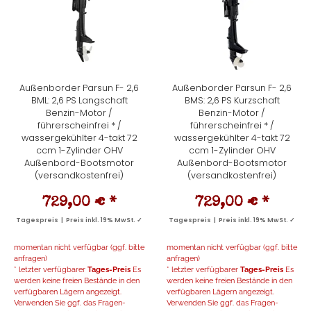
Außenborder Parsun F- 2,6
Außenborder Parsun F- 2,6
BML: 2,6 PS Langschaft
BMS: 2,6 PS Kurzschaft
Benzin-Motor /
Benzin-Motor /
führerscheinfrei * /
führerscheinfrei * /
wassergekühlter 4-takt 72
wassergekühlter 4-takt 72
ccm 1-Zylinder OHV
ccm 1-Zylinder OHV
Außenbord-Bootsmotor
Außenbord-Bootsmotor
(versandkostenfrei)
(versandkostenfrei)
729,00 €
*
729,00 €
*
Tagespreis | Preis inkl. 19% MwSt. ✓
Tagespreis | Preis inkl. 19% MwSt. ✓
momentan nicht verfügbar (ggf. bitte
momentan nicht verfügbar (ggf. bitte
anfragen)
anfragen)
* letzter verfügbarer
Tages-Preis
Es
* letzter verfügbarer
Tages-Preis
Es
werden keine freien Bestände in den
werden keine freien Bestände in den
verfügbaren Lägern angezeigt.
verfügbaren Lägern angezeigt.
Verwenden Sie ggf. das Fragen-
Verwenden Sie ggf. das Fragen-