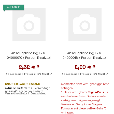
AUF LAGER
Ansaugdichtung F2.6-
Ansaugdichtung F2.6-
04000010 / Parsun Ersatzteil
04000018 / Parsun Ersatzteil
2,32 €
*
2,90 €
*
Tagespreis | Preis inkl. 19% MwSt. ✓
Tagespreis | Preis inkl. 19% MwSt. ✓
KNAPPER LAGERBESTAND
momentan nicht verfügbar (ggf. bitte
aktuelle Lieferzeit
: 2 - 4 Werktage
anfragen)
Ab 250,-€ Lagerverkaufs-Wert
* letzter verfügbarer
Tages-Preis
Es
Versand kostenlos in Deutschland
werden keine freien Bestände in den
verfügbaren Lägern angezeigt.
Verwenden Sie ggf. das Fragen-
Formular auf dieser Artikel-Seite für
Anfragen...