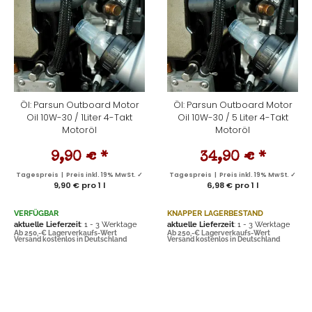
Öl: Parsun Outboard Motor
Öl: Parsun Outboard Motor
Oil 10W-30 / 1Liter 4-Takt
Oil 10W-30 / 5 Liter 4-Takt
Motoröl
Motoröl
9,90 €
*
34,90 €
*
Tagespreis | Preis inkl. 19% MwSt. ✓
Tagespreis | Preis inkl. 19% MwSt. ✓
9,90 € pro 1 l
6,98 € pro 1 l
VERFÜGBAR
KNAPPER LAGERBESTAND
aktuelle Lieferzeit
: 1 - 3 Werktage
aktuelle Lieferzeit
: 1 - 3 Werktage
Ab 250,-€ Lagerverkaufs-Wert
Ab 250,-€ Lagerverkaufs-Wert
Versand kostenlos in Deutschland
Versand kostenlos in Deutschland