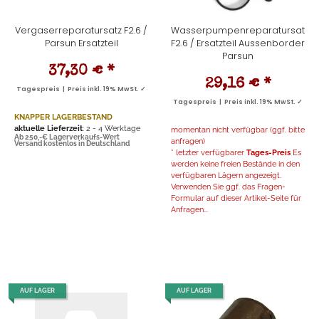
Vergaserreparatursatz F2.6 /
Wasserpumpenreparatursatz
Parsun Ersatzteil
F2.6 / Ersatzteil Aussenborder
Parsun
37,30 €
*
29,16 €
*
Tagespreis | Preis inkl. 19% MwSt. ✓
Tagespreis | Preis inkl. 19% MwSt. ✓
KNAPPER LAGERBESTAND
aktuelle Lieferzeit
: 2 - 4 Werktage
momentan nicht verfügbar (ggf. bitte
Ab 250,-€ Lagerverkaufs-Wert
anfragen)
Versand kostenlos in Deutschland
* letzter verfügbarer
Tages-Preis
Es
werden keine freien Bestände in den
verfügbaren Lägern angezeigt.
Verwenden Sie ggf. das Fragen-
Formular auf dieser Artikel-Seite für
Anfragen...
AUF LAGER
AUF LAGER