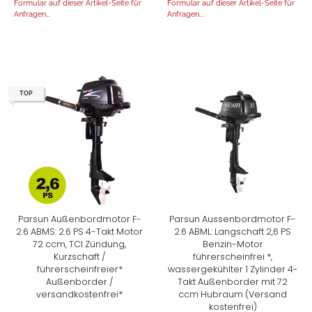
Formular auf dieser Artikel-Seite für
Formular auf dieser Artikel-Seite für
Anfragen...
Anfragen...
TOP
Parsun Außenbordmotor F-
Parsun Aussenbordmotor F-
2.6 ABMS: 2.6 PS 4-Takt Motor
2.6 ABML: Langschaft 2,6 PS
72 ccm, TCI Zündung,
Benzin-Motor
Kurzschaft /
führerscheinfrei *,
führerscheinfreier*
wassergekühlter 1 Zylinder 4-
Außenborder /
Takt Außenborder mit 72
versandkostenfrei*
ccm Hubraum (Versand
kostenfrei)