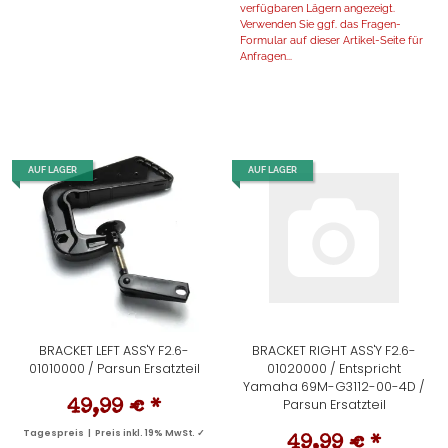
verfügbaren Lägern angezeigt.
Verwenden Sie ggf. das Fragen-
Formular auf dieser Artikel-Seite für
Anfragen...
AUF LAGER
AUF LAGER
BRACKET LEFT ASS'Y F2.6-
BRACKET RIGHT ASS'Y F2.6-
01010000 / Parsun Ersatzteil
01020000 / Entspricht
Yamaha 69M-G3112-00-4D /
Parsun Ersatzteil
49,99 €
*
Tagespreis | Preis inkl. 19% MwSt. ✓
49,99 €
*