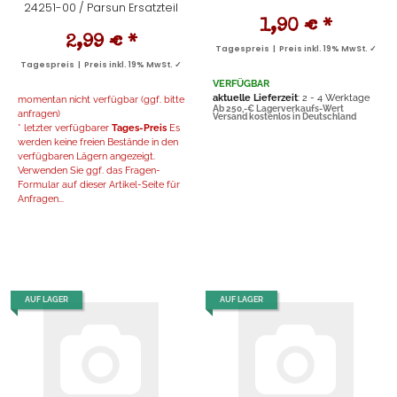
24251-00 / Parsun Ersatzteil
1,90 €
*
2,99 €
*
Tagespreis | Preis inkl. 19% MwSt. ✓
Tagespreis | Preis inkl. 19% MwSt. ✓
VERFÜGBAR
aktuelle Lieferzeit
: 2 - 4 Werktage
momentan nicht verfügbar (ggf. bitte
Ab 250,-€ Lagerverkaufs-Wert
anfragen)
Versand kostenlos in Deutschland
* letzter verfügbarer
Tages-Preis
Es
werden keine freien Bestände in den
verfügbaren Lägern angezeigt.
Verwenden Sie ggf. das Fragen-
Formular auf dieser Artikel-Seite für
Anfragen...
AUF LAGER
AUF LAGER