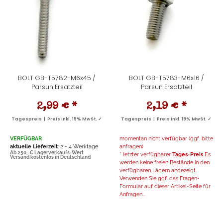
BOLT GB-T5782-M6x45 /
BOLT GB-T5783-M6x16 /
Parsun Ersatzteil
Parsun Ersatzteil
2,99 €
*
2,19 €
*
Tagespreis | Preis inkl. 19% MwSt. ✓
Tagespreis | Preis inkl. 19% MwSt. ✓
VERFÜGBAR
momentan nicht verfügbar (ggf. bitte
aktuelle Lieferzeit
: 2 - 4 Werktage
anfragen)
Ab 250,-€ Lagerverkaufs-Wert
* letzter verfügbarer
Tages-Preis
Es
Versand kostenlos in Deutschland
werden keine freien Bestände in den
verfügbaren Lägern angezeigt.
Verwenden Sie ggf. das Fragen-
Formular auf dieser Artikel-Seite für
Anfragen...