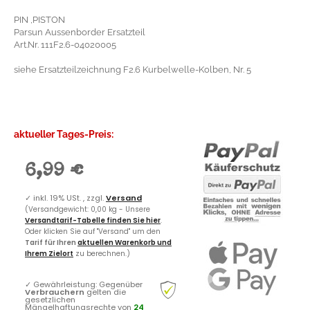
PIN ,PISTON
Parsun Aussenborder Ersatzteil
Art.Nr. 111F2.6-04020005
siehe Ersatzteilzeichnung F2.6 Kurbelwelle-Kolben, Nr. 5
aktueller Tages-Preis:
6,99 €
✓
inkl. 19% USt. , zzgl.
Versand
(Versandgewicht: 0,00 kg - Unsere
Versandtarif-Tabelle finden Sie hier
.
Oder klicken Sie auf "Versand" um den
Tarif für Ihren
aktuellen Warenkorb und
Ihrem Zielort
zu berechnen.)
✓
Gewährleistung: Gegenüber
Verbrauchern
gelten die
gesetzlichen
Mängelhaftungsrechte von
24