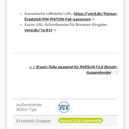
Kanonische (offizielle) URL:
https://yerd.de/Parsun-
Ersatzteil-PIN-PISTON-F26-04020005
➔
Kurze URL-Schreibweise für Browser-Eingabe:
yerd.de/?a=637
➔
« / Ersatz-Teile passend für PARSUN F2.6 Benzin-
Aussenborder
/
∴
Produkteigenschaft
Wert
Außenborder
Motor-Typ:
Parsun F2.6 Kurbelwelle
Ersatzteil Gruppe: