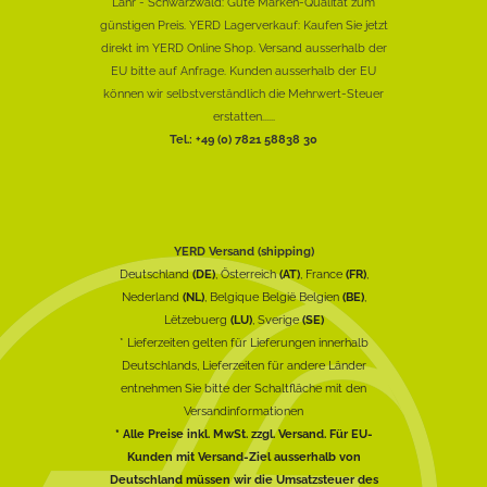
Lahr - Schwarzwald: Gute Marken-Qualität zum
günstigen Preis. YERD Lagerverkauf: Kaufen Sie jetzt
direkt im YERD Online Shop. Versand ausserhalb der
EU bitte auf Anfrage. Kunden ausserhalb der EU
können wir selbstverständlich die Mehrwert-Steuer
erstatten......
Tel.: +49 (0) 7821 58838 30
YERD Versand (shipping)
Deutschland
(DE)
, Österreich
(AT)
, France
(FR)
,
Nederland
(NL)
, Belgique België Belgien
(BE)
,
Lëtzebuerg
(LU)
, Sverige
(SE)
* Lieferzeiten gelten für Lieferungen innerhalb
Deutschlands, Lieferzeiten für andere Länder
entnehmen Sie bitte der Schaltfläche mit den
Versandinformationen
* Alle Preise inkl. MwSt. zzgl. Versand. Für EU-
Kunden mit Versand-Ziel ausserhalb von
Deutschland müssen wir die Umsatzsteuer des