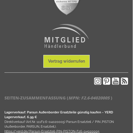
Vertrag widerrufen
SEITEN-ZUSAMMENFASSUNG (
MPN:
F2.6-04020005
)
Lagerverkauf: Parsun Außenborder Ersatzteile günstig kaufen - YERD
Lagerverkauf, 6,99 €
Direktverkauf (Art.Nr. 111F2.6-04020005) Parsun Ersatzteil / PIN ,PISTON
(Außenborder, PARSUN, Ersatzteil,).
https://yerd.de/Parsun-Ersatzteil-PIN-PISTON-F26-04020005