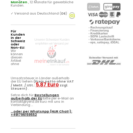
Monaten
, 12 Monate für gewerbliche
Kunden.
✓
Versand aus Deutschland (
DE
)
Für
Kunden
in der
Schweiz
oder
Non-EU:
Wir
können
diesen
Artikel
ohne
Umsatzsteuer in Länder außerhalb
der EU liefern
(Preis netto ohne VAT
5.87 Euro
/ MwSt. / USt.:
zzgl.
Steuern)
.
Setze dich für
Bestellungen
außerhalb der EU
bitte per e-Mail an
kontakt@yerd.de kurz mit uns in
Verbindung ...
...oder per
WhatsApp
(NUR Chat!):
+491796159552