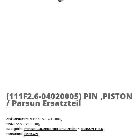
(111F2.6-04020005)
PIN ,PISTON
/ Parsun Ersatzteil
Artikelnummer:
111F2.6-04020005
HAN:
F2.6-04020005
Kategorie:
Parsun Außenborder Ersatzteile
/
PARSUN F-2.6
Hersteller:
PARSUN