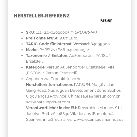
HERSTELLER-REFERENZ
SKU:
111F2.6-04020005
(YERD Art-Nr.)
Preis ohne MwSt.:
5.87 Euro
TARIC-Code für internat. Versand:
84099900
Marke:
PARSUN
(F2.6-04020005)
/
Taxonomie / Enitäten:
Außenborder, PARSUN,
Ersatzteil,
Kategorie:
Parsun Außenborder Ersatzteile (PIN
,PISTON / Parsun Ersatzteil)
Angaben zur Produktsicherheit
Herstellerinformationen:
PARSUN; No. 567 Lian
Gang Road; Xushuguan Development Zone Suzhou
City; Jiangsu Province; China; sales@parsun.com.cn;
www.parsunpower.com
Verantwortlicher in der EU:
Recambios Marinos S.L.;
Jocelyn Bell, 26; 08840 Viladecans (Barcelona);
Spanien; info@recmar.es; www.recambiosmarinos.es