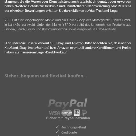
stammen, die die Waren oder Dienstleistung auch tatsächlich genutzt oder erworben
haben. Weitere Details zur Herkunft und unmittelbaren Nachverfolung bzw. Referenz
der einzelnen Bewertungen, erhalten Sie durch klicken auf das Trustami-Logo.
YERD ist eine eingetragene Marke und ein Online-Shop der Motorgeräte Fischer GmbH
in Lahr/Schwarzwald. Unter der Marke YERD vertreibt das Unternehmen Produkte aus
Garten-, Land-, Forst- und Kommunaltechnik sowie ausgewählte D2C-Produkte.
Hier finden Sie unsern Verkauf auf
Ebay
und
Amazon
. Bitte beachten Sie, dass wir bei
Kaufland, Ebay (motofischtec) bzw. Amazon eventuell andere Konditionen und Preise
haben, als in unserem Lager-Direktverkauf.
Sicher, bequem und flexibel kaufen...