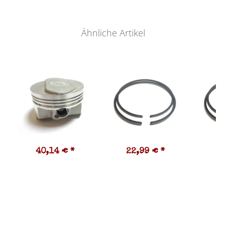
Ähnliche Artikel
40,14 €
*
22,99 €
*
1