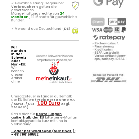
✓
Gewährleistung: Gegenüber
Verbrauchern
gelten die
gesetzlichen
Mängelhaftungsrechte von
24
Monaten
, 12 Monate für gewerbliche
Kunden.
✓
Versand aus Deutschland (
DE
)
Für
Kunden
in der
Schweiz
oder
Non-EU:
Wir
können
diesen
Artikel
ohne
Umsatzsteuer in Länder außerhalb
der EU liefern
(Preis netto ohne VAT
1.00 Euro
/ MwSt. / USt.:
zzgl.
Steuern)
.
Setze dich für
Bestellungen
außerhalb der EU
bitte per e-Mail an
kontakt@yerd.de kurz mit uns in
Verbindung ...
...oder per
WhatsApp
(NUR Chat!):
+491796159552