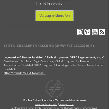
Vertrag widerrufen
SEITEN-ZUSAMMENFASSUNG (
MPN:
F15-06000010-7
)
Lagerverkauf: Parsun Ersatzteil / SHIM (t:0.50mm) - YERD Lagerverkauf, 1,19 €
Direktverkauf (Art.Nr. 111F15-06000010-7) SHIM (t:0.50mm) / Parsun
Aussenborder Ersatzteil (SHIM (t:0.50mm), Unterlegscheibe, Parsun Aussenborder
Ersatzteil).
https://yerd.de/SHIM-t050mm_1
Fischer Online-Shops Lahr/Schwarzwald 2008 -
2026
www.fischer-lahr.de
|
www.yerd.de
Motorgeräte Fischer GmbH; Weingartenstr. 79; D-77933 Lahr / Schwarzwald;