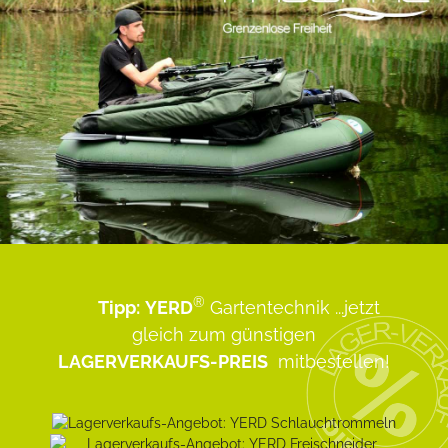
®
Tipp:
YERD
Gartentechnik
...jetzt
gleich zum günstigen
LAGERVERKAUFS-PREIS
mitbestellen!