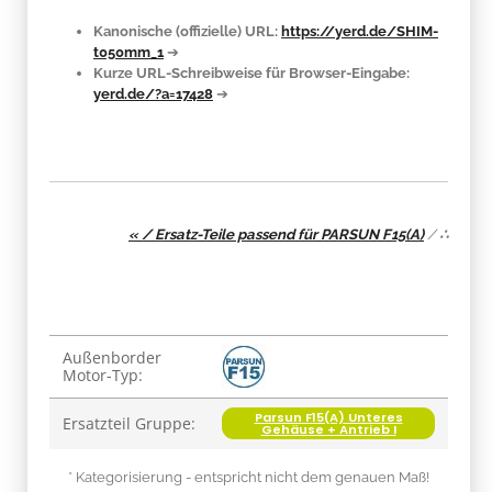
Kanonische (offizielle) URL:
https://yerd.de/SHIM-
t050mm_1
➔
Kurze URL-Schreibweise für Browser-Eingabe:
yerd.de/?a=17428
➔
« / Ersatz-Teile passend für PARSUN F15(A)
/
∴
Produkteigenschaft
Wert
Außenborder
Motor-Typ:
Parsun F15(A) Unteres
Ersatzteil Gruppe:
Gehäuse + Antrieb I
* Kategorisierung - entspricht nicht dem genauen Maß!