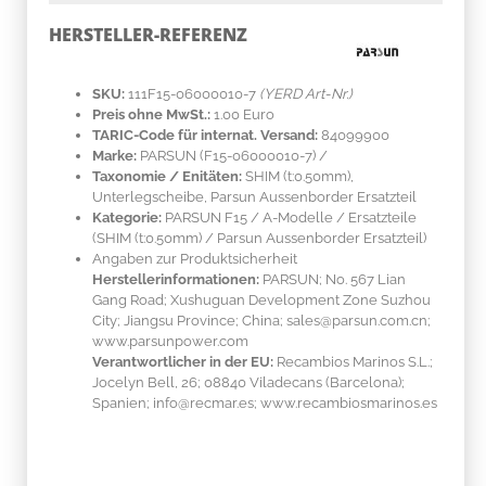
HERSTELLER-REFERENZ
SKU:
111F15-06000010-7
(YERD Art-Nr.)
Preis ohne MwSt.:
1.00 Euro
TARIC-Code für internat. Versand:
84099900
Marke:
PARSUN
(F15-06000010-7)
/
Taxonomie / Enitäten:
SHIM (t:0.50mm),
Unterlegscheibe, Parsun Aussenborder Ersatzteil
Kategorie:
PARSUN F15 / A-Modelle / Ersatzteile
(SHIM (t:0.50mm) / Parsun Aussenborder Ersatzteil)
Angaben zur Produktsicherheit
Herstellerinformationen:
PARSUN; No. 567 Lian
Gang Road; Xushuguan Development Zone Suzhou
City; Jiangsu Province; China; sales@parsun.com.cn;
www.parsunpower.com
Verantwortlicher in der EU:
Recambios Marinos S.L.;
Jocelyn Bell, 26; 08840 Viladecans (Barcelona);
Spanien; info@recmar.es; www.recambiosmarinos.es