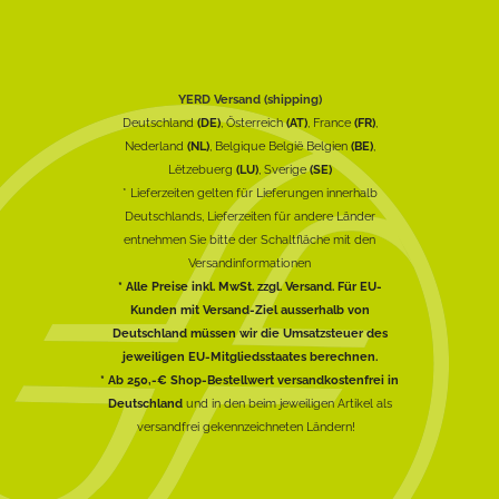
YERD Versand (shipping)
Deutschland
(DE)
, Österreich
(AT)
, France
(FR)
,
Nederland
(NL)
, Belgique België Belgien
(BE)
,
Lëtzebuerg
(LU)
, Sverige
(SE)
* Lieferzeiten gelten für Lieferungen innerhalb
Deutschlands, Lieferzeiten für andere Länder
entnehmen Sie bitte der Schaltfläche mit den
Versandinformationen
* Alle Preise inkl. MwSt. zzgl. Versand. Für EU-
Kunden mit Versand-Ziel ausserhalb von
Deutschland müssen wir die Umsatzsteuer des
jeweiligen EU-Mitgliedsstaates berechnen.
* Ab 250,-€ Shop-Bestellwert versandkostenfrei in
Deutschland
und in den beim jeweiligen Artikel als
versandfrei gekennzeichneten Ländern!