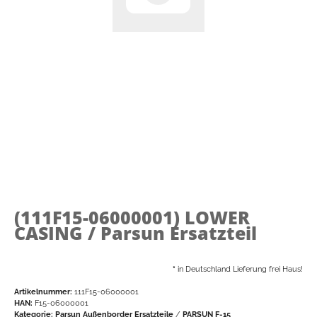
(111F15-06000001)
LOWER
CASING / Parsun Ersatzteil
*
in Deutschland Lieferung frei Haus!
Artikelnummer:
111F15-06000001
HAN:
F15-06000001
Kategorie:
Parsun Außenborder Ersatzteile
/
PARSUN F-15