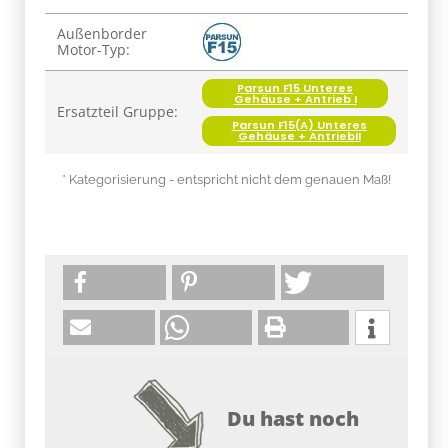
Produkteigenschaft
Wert
Außenborder
Motor-Typ:
Parsun F15 Unteres
Gehäuse + Antrieb I
Ersatzteil Gruppe:
Parsun F15(A) Unteres
Gehäuse + AntriebII
* Kategorisierung - entspricht nicht dem genauen Maß!
Du hast noch