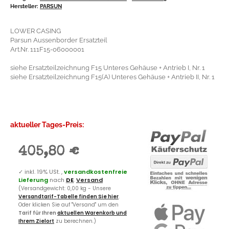
Hersteller:
PARSUN
LOWER CASING
Parsun Aussenborder Ersatzteil
Art.Nr. 111F15-06000001
siehe Ersatzteilzeichnung F15 Unteres Gehäuse + Antrieb I, Nr. 1
siehe Ersatzteilzeichnung F15(A) Unteres Gehäuse + Antrieb II, Nr. 1
aktueller Tages-Preis:
405,80 €
✓
inkl. 19% USt. ,
versandkostenfreie
Lieferung
nach
DE
.
Versand
(Versandgewicht: 0,00 kg - Unsere
Versandtarif-Tabelle finden Sie hier
.
Oder klicken Sie auf "Versand" um den
Tarif für Ihren
aktuellen Warenkorb und
Ihrem Zielort
zu berechnen.)