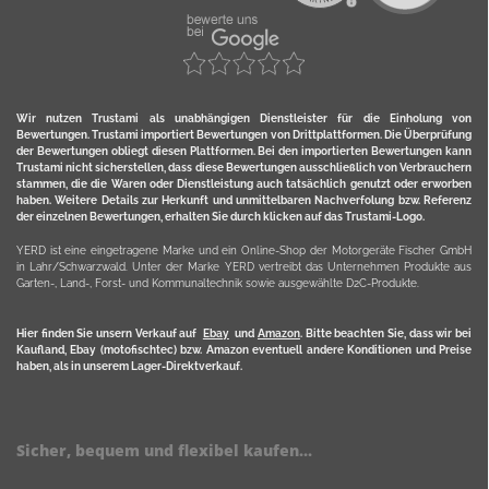
Wir nutzen Trustami als unabhängigen Dienstleister für die Einholung von
Bewertungen. Trustami importiert Bewertungen von Drittplattformen. Die Überprüfung
der Bewertungen obliegt diesen Plattformen. Bei den importierten Bewertungen kann
Trustami nicht sicherstellen, dass diese Bewertungen ausschließlich von Verbrauchern
stammen, die die Waren oder Dienstleistung auch tatsächlich genutzt oder erworben
haben. Weitere Details zur Herkunft und unmittelbaren Nachverfolung bzw. Referenz
der einzelnen Bewertungen, erhalten Sie durch klicken auf das Trustami-Logo.
YERD ist eine eingetragene Marke und ein Online-Shop der Motorgeräte Fischer GmbH
in Lahr/Schwarzwald. Unter der Marke YERD vertreibt das Unternehmen Produkte aus
Garten-, Land-, Forst- und Kommunaltechnik sowie ausgewählte D2C-Produkte.
Hier finden Sie unsern Verkauf auf
Ebay
und
Amazon
. Bitte beachten Sie, dass wir bei
Kaufland, Ebay (motofischtec) bzw. Amazon eventuell andere Konditionen und Preise
haben, als in unserem Lager-Direktverkauf.
Sicher, bequem und flexibel kaufen...