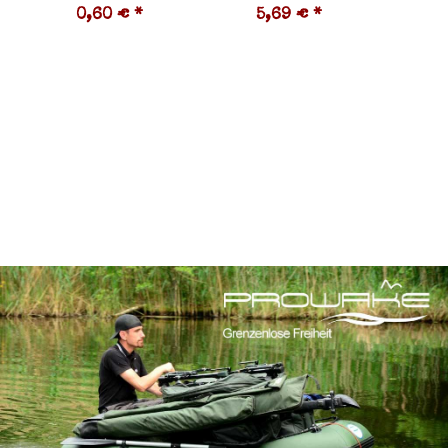
0,60 €
*
5,69 €
*
1