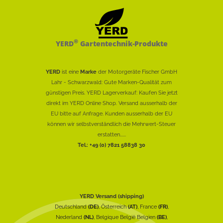
®
YERD
Gartentechnik-Produkte
YERD
ist eine
Marke
der Motorgeräte Fischer GmbH
Lahr - Schwarzwald: Gute Marken-Qualität zum
günstigen Preis. YERD Lagerverkauf: Kaufen Sie jetzt
direkt im YERD Online Shop. Versand ausserhalb der
EU bitte auf Anfrage. Kunden ausserhalb der EU
können wir selbstverständlich die Mehrwert-Steuer
erstatten......
Tel.: +49 (0) 7821 58838 30
YERD Versand (shipping)
Deutschland
(DE)
, Österreich
(AT)
, France
(FR)
,
Nederland
(NL)
, Belgique België Belgien
(BE)
,