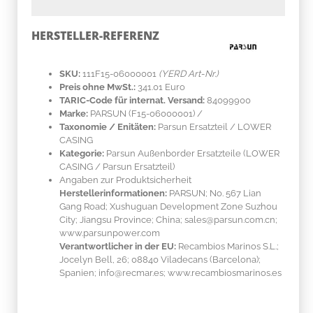
HERSTELLER-REFERENZ
SKU:
111F15-06000001
(YERD Art-Nr.)
Preis ohne MwSt.:
341.01 Euro
TARIC-Code für internat. Versand:
84099900
Marke:
PARSUN
(F15-06000001)
/
Taxonomie / Enitäten:
Parsun Ersatzteil / LOWER
CASING
Kategorie:
Parsun Außenborder Ersatzteile (LOWER
CASING / Parsun Ersatzteil)
Angaben zur Produktsicherheit
Herstellerinformationen:
PARSUN; No. 567 Lian
Gang Road; Xushuguan Development Zone Suzhou
City; Jiangsu Province; China; sales@parsun.com.cn;
www.parsunpower.com
Verantwortlicher in der EU:
Recambios Marinos S.L.;
Jocelyn Bell, 26; 08840 Viladecans (Barcelona);
Spanien; info@recmar.es; www.recambiosmarinos.es