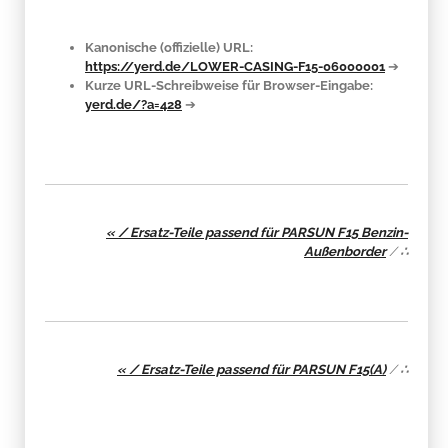
Kanonische (offizielle) URL:
https://yerd.de/LOWER-CASING-F15-06000001
➔
Kurze URL-Schreibweise für Browser-Eingabe:
yerd.de/?a=428
➔
« / Ersatz-Teile passend für PARSUN F15 Benzin-
Außenborder
/
∴
« / Ersatz-Teile passend für PARSUN F15(A)
/
∴