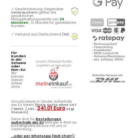
✓
Gewährleistung: Gegenüber
Verbrauchern
gelten die
gesetzlichen
Mängelhaftungsrechte von
24
Monaten
, 12 Monate für gewerbliche
Kunden.
✓
Versand aus Deutschland (
DE
)
Für
Kunden
in der
Schweiz
oder
Non-EU:
Wir
können
diesen
Artikel
ohne
Umsatzsteuer in Länder außerhalb
der EU liefern
(Preis netto ohne VAT
341.01 Euro
/ MwSt. / USt.:
zzgl.
Steuern)
.
Setze dich für
Bestellungen
außerhalb der EU
bitte per e-Mail an
kontakt@yerd.de kurz mit uns in
Verbindung ...
...oder per
WhatsApp
(NUR Chat!):