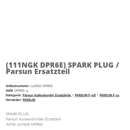
(111NGK DPR6E)
SPARK PLUG /
Parsun Ersatzteil
Artikelnummer:
111NGK DPR6E
HAN:
DPR6E-9
Kategorie:
Parsun Außenborder Ersatzteile
/
PARSUN F-9.8
/
PARSUN F-15
Hersteller:
PARSUN
SPARK PLUG
Parsun Aussenborder Ersatzteil
Art.Nr. 111NGK DPR6E