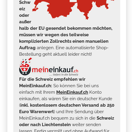
Schw
eiz
oder
außer
halb der EU gesendet bekommen möchten,
müssen wir wegen des teilweise
komplizierten Zollrechts einen manuellen
Auftrag
anlegen. Eine automatisierte Shop-
Bestellung geht aktuell leider nicht!
Für die Schweiz empfehlen wir
MeinEinkauf.ch:
So können Sie bei uns
einfach mit Ihrem
MeinEinkauf.ch
Konto
einkaufen, als wären Sie ein deutscher Kunde
(
inkl. kostenlosem deutschen Versand ab 250
Euro Warenwert
) und Ihre Sendung über
MeinEinkauf.ch bequem zu sich in die
Schweiz
oder nach Liechtenstein
weiter senden
lassen. Fertig verzollt und ohne Aufwand für