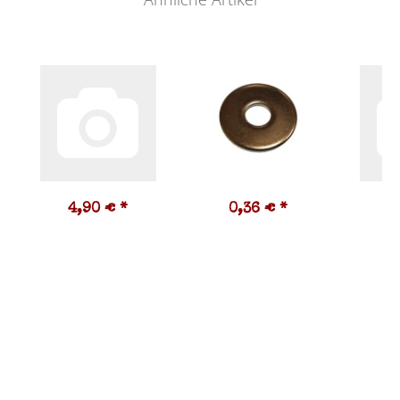
4,90 €
*
0,36 €
*
1