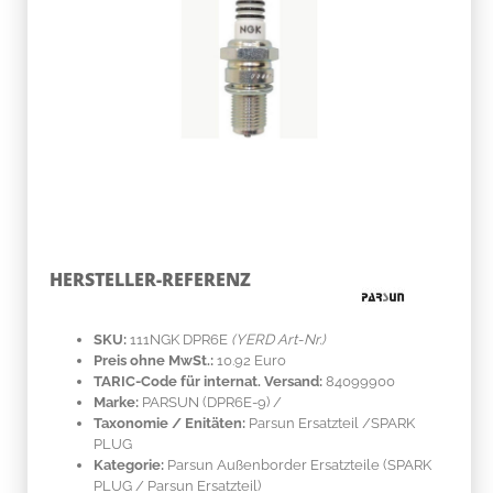
HERSTELLER-REFERENZ
SKU:
111NGK DPR6E
(YERD Art-Nr.)
Preis ohne MwSt.:
10.92 Euro
TARIC-Code für internat. Versand:
84099900
Marke:
PARSUN
(DPR6E-9)
/
Taxonomie / Enitäten:
Parsun Ersatzteil /SPARK
PLUG
Kategorie:
Parsun Außenborder Ersatzteile (SPARK
PLUG / Parsun Ersatzteil)