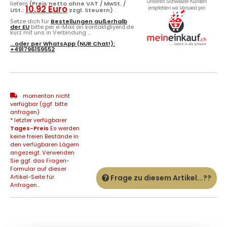
liefern
(Preis netto ohne VAT / MwSt. /
10.92 Euro
USt.:
zzgl. Steuern)
.
Setze dich für
Bestellungen außerhalb
der EU
bitte per e-Mail an kontakt@yerd.de
kurz mit uns in Verbindung ...
...oder per
WhatsApp
(NUR Chat!):
+491796159552
momentan nicht
verfügbar (ggf. bitte
anfragen)
* letzter verfügbarer
Tages-Preis
Es werden
keine freien Bestände in
den verfügbaren Lägern
angezeigt. Verwenden
Sie ggf. das Fragen-
Formular auf dieser
Artikel-Seite für
Frage zu diesem Artikel...??
Anfragen...