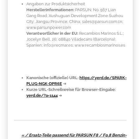
Angaben zur Produktsicherheit
Herstellerinformationen:
PARSUN; No. 567 Lian
Gang Road; Xushuguan Development Zone Suzhou
City; Jiangsu Province; China; sales@parsun.com.cn;
www.parsunpower.com
Verantwortlicher in der EU:
Recambios Marinos S.L.;
Jocelyn Bell, 26; 08840 Viladecans (Barcelona);
Spanien; info@recmar.es; www.recambiosmarinos.es
Kanonische (offizielle) URL:
https://yerd.de/SPARK-
PLUG-NGK-DPR6E
➔
Kurze URL-Schreibweise für Browser-Eingabe:
yerd.de/?a=1144
➔
« / Ersatz-Teile passend für PARSUN F8 / F9.8 Benzin-