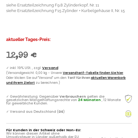
siehe Ersatzteilzeichnung F9.8 Zylinderkopf, Nr. 11
siehe Ersatzteilzeichnung F15 Zylinder + Kurbelgehäuse II, Nr. 15
aktueller Tages-Preis:
12,99 €
✓
inkl. 19% USt. , zzgl.
Versand
(Versandgewicht: 0,00 kg - Unsere
Versandtarif-Tabelle finden Sie hier
.
Oder klicken Sie auf "Versand" um den
Tarif für Ihren
aktuellen Warenkorb
und Ihrem Zielort
zu berechnen.)
✓
Gewährleistung: Gegenüber
Verbrauchern
gelten die
gesetzlichen Mängelhaftungsrechte von
24 Monaten
, 12 Monate
für gewerbliche Kunden.
✓
Versand aus Deutschland (
DE
)
Für Kunden in der Schweiz oder Non-EU:
Wir können diesen Artikel ohne
Umsatzsteuer in Länder außerhalb der EU