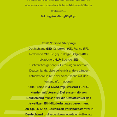
können wir selbstverständlich die Mehrwert-Steuer
erstatten......
Tel.: +49 (0) 7821 58838 30
YERD Versand (shipping)
Deutschland
(DE)
, Österreich
(AT)
, France
(FR)
,
Nederland
(NL)
, Belgique België Belgien
(BE)
,
Lëtzebuerg
(LU)
, Sverige
(SE)
* Lieferzeiten gelten für Lieferungen innerhalb
Deutschlands, Lieferzeiten für andere Länder
entnehmen Sie bitte der Schaltfläche mit den
Versandinformationen
* Alle Preise inkl. MwSt. zzgl. Versand. Für EU-
Kunden mit Versand-Ziel ausserhalb von
Deutschland müssen wir die Umsatzsteuer des
jeweiligen EU-Mitgliedsstaates berechnen.
* Ab 250,-€ Shop-Bestellwert versandkostenfrei in
Deutschland
und in den beim jeweiligen Artikel als