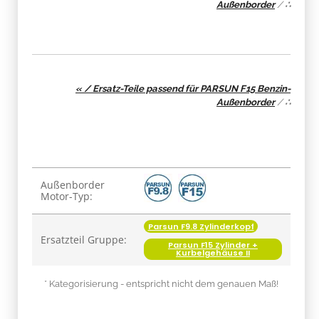
Außenborder
/
∴
« / Ersatz-Teile passend für PARSUN F15 Benzin-
Außenborder
/
∴
Produkteigenschaft
Wert
Außenborder
Motor-Typ:
Parsun F9.8 Zylinderkopf
Ersatzteil Gruppe:
Parsun F15 Zylinder +
Kurbelgehäuse II
* Kategorisierung - entspricht nicht dem genauen Maß!