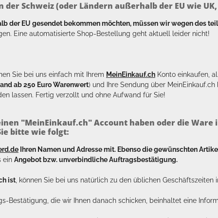
n der Schweiz (oder Ländern außerhalb der EU wie UK, T
halb der EU gesendet bekommen möchten, müssen wir wegen des tei
en. Eine automatisierte Shop-Bestellung geht aktuell leider nicht!
en Sie bei uns einfach mit Ihrem
MeinEinkauf.ch
Konto einkaufen, al
sand ab 250 Euro Warenwert
) und Ihre Sendung über MeinEinkauf.c
en lassen. Fertig verzollt und ohne Aufwand für Sie!
inen "MeinEinkauf.ch" Account haben oder die Ware i
e bitte wie folgt:
erd.de
Ihren Namen und Adresse mit. Ebenso die gewünschten Arti
s ein
Angebot bzw. unverbindliche Auftragsbestätigung.
h ist
, können Sie bei uns natürlich zu den üblichen Geschäftszeite
ags-Bestätigung, die wir Ihnen danach schicken, beinhaltet eine Info