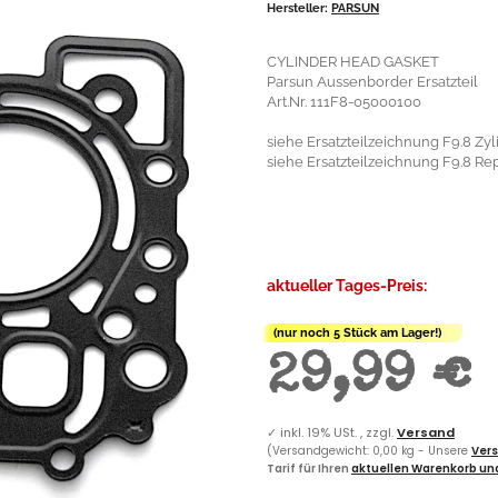
Hersteller:
PARSUN
CYLINDER HEAD GASKET
Parsun Aussenborder Ersatzteil
Art.Nr. 111F8-05000100
siehe Ersatzteilzeichnung F9.8 Zyli
siehe Ersatzteilzeichnung F9.8 Repa
aktueller Tages-Preis:
(nur noch 5 Stück am Lager!)
29,99 €
✓
inkl. 19% USt. , zzgl.
Versand
(Versandgewicht: 0,00 kg - Unsere
Vers
Tarif für Ihren
aktuellen Warenkorb und