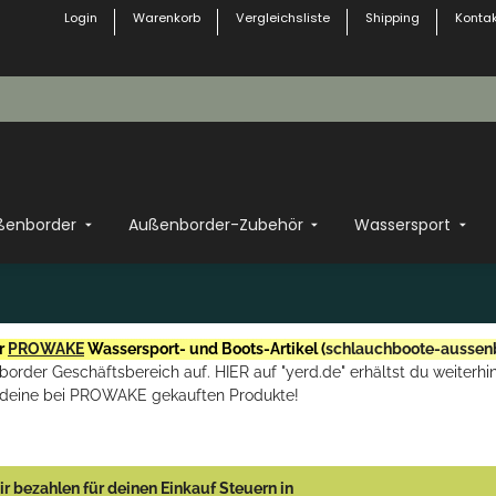
Login
Warenkorb
Vergleichsliste
Shipping
Kontak
ßenborder
Außenborder-Zubehör
Wassersport
r
PROWAKE
Wassersport- und Boots-Artikel (
schlauchboote-aussen
rder Geschäftsbereich auf. HIER auf "yerd.de" erhältst du weiterhin
deine bei PROWAKE gekauften Produkte!
r bezahlen für deinen Einkauf Steuern in