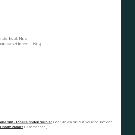
nderkopf, Nr. 2
raturset Innen II, Nr. 4
andtarif-Tabelle finden Sie hier
. Oder klicken Sie auf "Versand" um den
 Ihrem Zielort
zu berechnen.)