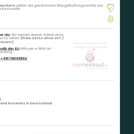
rauchern
gelten die gesetzlichen Mängelhaftungsrechte von
liche Kunden.
on-EU:
Wir können diesen Artikel ohne
r EU liefern
(Preis netto ohne VAT /
Steuern)
.
alb der EU
bitte per e-Mail an
ndung ...
:
+491796159552
e
and kostenlos in Deutschland