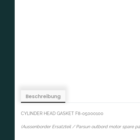
Beschreibung
CYLINDER HEAD GASKET F8-05000100
(Aussenborder Ersatzteil / Parsun outbord motor spare pa