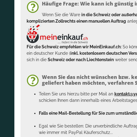
Häufige Frage: Wie kann ich günstig i
Wenn Sie die Ware
in die Schweiz oder außer
komplizierten Zollrechts einen manuellen Auftrag
anleg
Für die Schweiz empfehlen wir MeinEinkauf.ch:
So könn
ein deutscher Kunde (
inkl. kostenlosem deutschen Ver
sich in die
Schweiz oder nach Liechtenstein
weiter send
Wenn Sie das nicht wünschen bzw. ke
geliefert haben möchten, verfahren Si
Teilen Sie uns hierzu bitte per Mail an
kontakt@y
schicken Ihnen dann innerhalb eines Arbeitstage
Falls eine Mail-Bestellung für Sie zum umständlic
Egal wie Sie bestellen: Die unverbindliche Auftr
wie immer mit PayPal Käuferschutz...