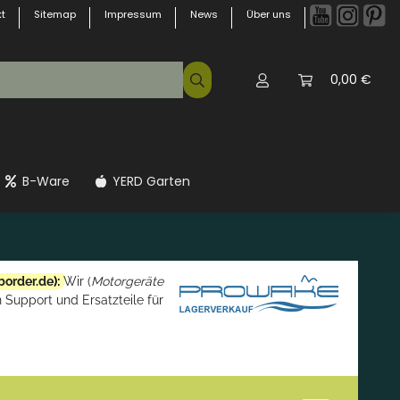
t
Sitemap
Impressum
News
Über uns
0,00 €
B-Ware
YERD Garten
border.de
):
Wir (
Motorgeräte
 Support und Ersatzteile für