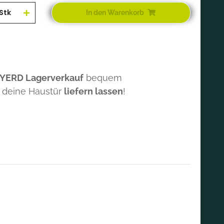
Stk
In den Warenkorb
 YERD Lagerverkauf
bequem
 deine Haustür
liefern lassen
!