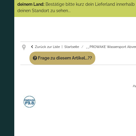
(Abverkauf)!
deinem Land:
Bestätige bitte kurz dein Lieferland innerhal
deinen Standort zu sehen...
GARANTIE UND SERVICE:
Du erhältst über
diese Seite weiterhin Support für PROWAKE
Artikel!
Fragen?
Ruf uns für Fragen zu PROWAKE
Artikeln einfach an!
Zurück zur Liste
Startseite
__PROWAKE Wassersport Abver
Frage zu diesem Artikel...??
Pa