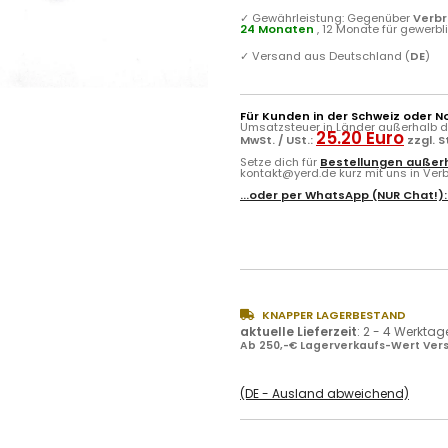
✓
Gewährleistung: Gegenüber
Verb
24 Monaten
, 12 Monate für gewerb
✓
Versand aus Deutschland (
DE
)
Für Kunden in der Schweiz oder N
Umsatzsteuer in Länder außerhalb de
25.20 Euro
MwSt. / USt.:
zzgl. 
Setze dich für
Bestellungen außerh
kontakt@yerd.de kurz mit uns in Verbi
...oder per
WhatsApp
(NUR Chat!)
KNAPPER LAGERBESTAND
aktuelle Lieferzeit
:
2 - 4 Werktag
Ab 250,-€ Lagerverkaufs-Wert Vers
(DE - Ausland abweichend)