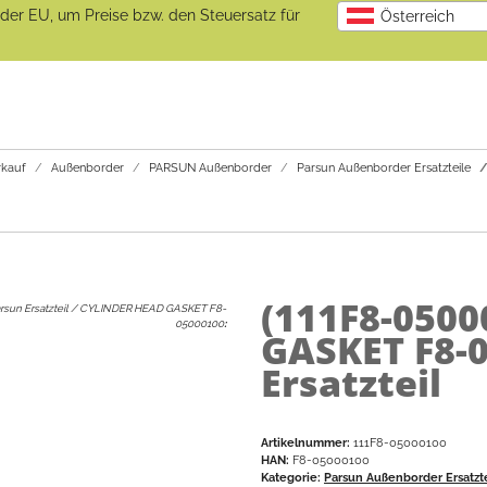
b der EU, um Preise bzw. den Steuersatz für
Österreich
kauf
Außenborder
PARSUN Außenborder
Parsun Außenborder Ersatzteile
(111F8-0500
rsun Ersatzteil / CYLINDER HEAD GASKET F8-
05000100
:
GASKET F8-0
Ersatzteil
Artikelnummer:
111F8-05000100
HAN:
F8-05000100
Kategorie:
Parsun Außenborder Ersatzt