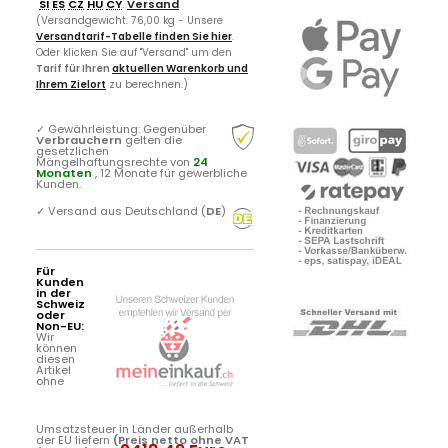
SI
ES
CZ
HU
CY
.
Versand
(Versandgewicht: 76,00 kg - Unsere
Versandtarif-Tabelle finden Sie hier
.
Oder klicken Sie auf "Versand" um den
Tarif für Ihren
aktuellen Warenkorb und
Ihrem Zielort
zu berechnen.)
✓
Gewährleistung: Gegenüber
Verbrauchern
gelten die
gesetzlichen
Mängelhaftungsrechte von
24
Monaten
, 12 Monate für gewerbliche
Kunden.
✓
Versand aus Deutschland (
DE
)
Für
Kunden
in der
Schweiz
oder
Non-EU:
Wir
können
diesen
Artikel
ohne
Umsatzsteuer in Länder außerhalb
der EU liefern
(Preis netto ohne VAT