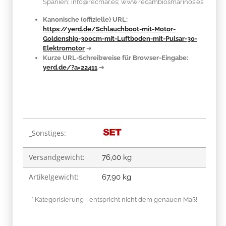
Spanien; info@recmar.es; www.recambiosmarinos.es
Kanonische (offizielle) URL:
https://yerd.de/Schlauchboot-mit-Motor-
Goldenship-300cm-mit-Luftboden-mit-Pulsar-30-
Elektromotor
➔
Kurze URL-Schreibweise für Browser-Eingabe:
yerd.de/?a=22411
➔
Produkteigenschaft
Wert
_Sonstiges:
Versandgewicht:
76,00 kg
Artikelgewicht:
67,90
kg
* Kategorisierung - entspricht nicht dem genauen Maß!