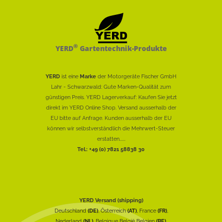
®
YERD
Gartentechnik-Produkte
YERD
ist eine
Marke
der Motorgeräte Fischer GmbH
Lahr - Schwarzwald: Gute Marken-Qualität zum
günstigen Preis. YERD Lagerverkauf: Kaufen Sie jetzt
direkt im YERD Online Shop. Versand ausserhalb der
EU bitte auf Anfrage. Kunden ausserhalb der EU
können wir selbstverständlich die Mehrwert-Steuer
erstatten......
Tel.: +49 (0) 7821 58838 30
YERD Versand (shipping)
Deutschland
(DE)
, Österreich
(AT)
, France
(FR)
,
Nederland
(NL)
, Belgique België Belgien
(BE)
,