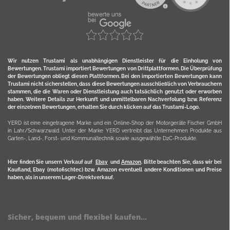
Wir nutzen Trustami als unabhängigen Dienstleister für die Einholung von
Bewertungen. Trustami importiert Bewertungen von Drittplattformen. Die Überprüfung
der Bewertungen obliegt diesen Plattformen. Bei den importierten Bewertungen kann
Trustami nicht sicherstellen, dass diese Bewertungen ausschließlich von Verbrauchern
stammen, die die Waren oder Dienstleistung auch tatsächlich genutzt oder erworben
haben. Weitere Details zur Herkunft und unmittelbaren Nachverfolung bzw. Referenz
der einzelnen Bewertungen, erhalten Sie durch klicken auf das Trustami-Logo.
YERD ist eine eingetragene Marke und ein Online-Shop der Motorgeräte Fischer GmbH
in Lahr/Schwarzwald. Unter der Marke YERD vertreibt das Unternehmen Produkte aus
Garten-, Land-, Forst- und Kommunaltechnik sowie ausgewählte D2C-Produkte.
Hier finden Sie unsern Verkauf auf
Ebay
und
Amazon
. Bitte beachten Sie, dass wir bei
Kaufland, Ebay (motofischtec) bzw. Amazon eventuell andere Konditionen und Preise
haben, als in unserem Lager-Direktverkauf.
Sicher, bequem und flexibel kaufen...