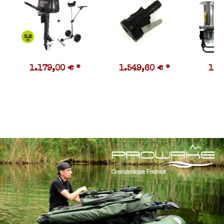
1.179,00 €
*
1.549,60 €
*
1.1