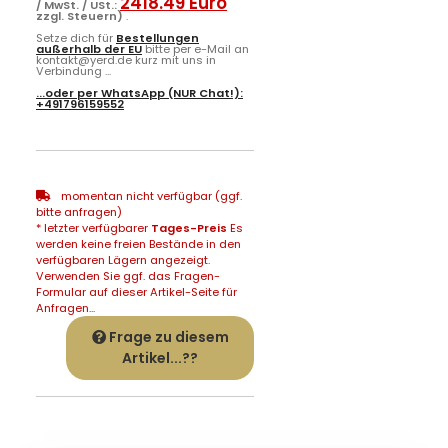
2418.49 Euro
/ MwSt. / USt.:
zzgl. Steuern)
.
Setze dich für
Bestellungen
außerhalb der EU
bitte per e-Mail an
kontakt@yerd.de kurz mit uns in
Verbindung ...
...oder per
WhatsApp
(NUR Chat!):
+491796159552
momentan nicht verfügbar (ggf.
bitte anfragen)
* letzter verfügbarer
Tages-Preis
Es
werden keine freien Bestände in den
verfügbaren Lägern angezeigt.
Verwenden Sie ggf. das Fragen-
Formular auf dieser Artikel-Seite für
Anfragen...
Frage zu diesem
Artikel...??