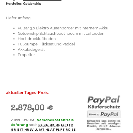
Hersteller:
Goldenship
Lieferumfang
Pulsar 3.0 Elektro Außenborder mit internem Akku
Goldenship Schlauchboot 300cm mit Luftboden
Hochdruckluftboden
Fußpumpe, Flickset und Paddel
Akkuladegerät
Propeller
aktueller Tages-Preis:
2.878,00 €
✓
inkl. 19% USt. ,
versandkostenfreie
Lieferung
nach
BE
BG
DK
DE
EE
FI
FR
GR
IE
IT
HR
LV
LU
MT
NL
AT
PL
PT
RO
SE