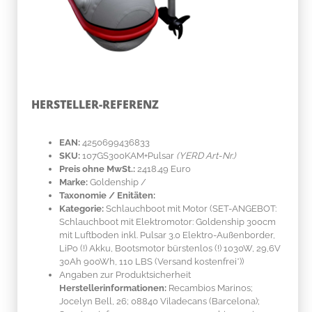
HERSTELLER-REFERENZ
EAN:
4250699436833
SKU:
107GS300KAM+Pulsar
(YERD Art-Nr.)
Preis ohne MwSt.:
2418.49 Euro
Marke:
Goldenship
/
Taxonomie / Enitäten:
Kategorie:
Schlauchboot mit Motor (SET-ANGEBOT:
Schlauchboot mit Elektromotor: Goldenship 300cm
mit Luftboden inkl. Pulsar 3.0 Elektro-Außenborder,
LiPo (!) Akku, Bootsmotor bürstenlos (!) 1030W, 29,6V
30Ah 900Wh, 110 LBS (Versand kostenfrei*))
Angaben zur Produktsicherheit
Herstellerinformationen:
Recambios Marinos;
Jocelyn Bell, 26; 08840 Viladecans (Barcelona);