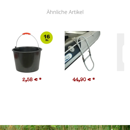
Ähnliche Artikel
2,58 €
*
44,90 €
*
1