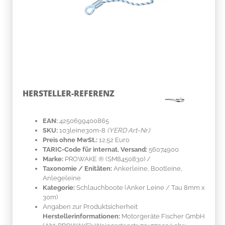
HERSTELLER-REFERENZ
EAN:
4250699400865
SKU:
103leine30m-8
(YERD Art-Nr.)
Preis ohne MwSt.:
12.52 Euro
TARIC-Code für internat. Versand:
56074900
Marke:
PROWAKE ®
(SM8450830)
/
Taxonomie / Enitäten:
Ankerleine, Bootleine,
Anlegeleine
Kategorie:
Schlauchboote (Anker Leine / Tau 8mm x
30m)
Angaben zur Produktsicherheit
Herstellerinformationen:
Motorgeräte Fischer GmbH