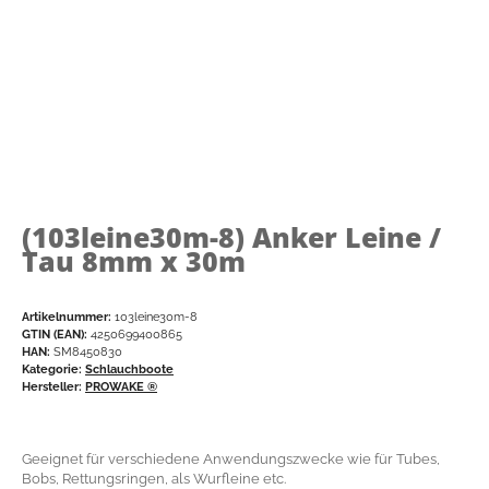
(103leine30m-8)
Anker Leine /
Tau 8mm x 30m
Artikelnummer:
103leine30m-8
GTIN (EAN):
4250699400865
HAN:
SM8450830
Kategorie:
Schlauchboote
Hersteller:
PROWAKE ®
Geeignet für verschiedene Anwendungszwecke wie für Tubes,
Bobs, Rettungsringen, als Wurfleine etc.