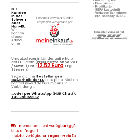
Für
Kunden
in der
Schweiz
oder
Non-EU:
Wir
können
diesen
Artikel
ohne
Umsatzsteuer in Länder außerhalb
der EU liefern
(Preis netto ohne VAT
12.52 Euro
/ MwSt. / USt.:
zzgl.
Steuern)
.
Setze dich für
Bestellungen
außerhalb der EU
bitte per e-Mail an
kontakt@yerd.de kurz mit uns in
Verbindung ...
...oder per
WhatsApp
(NUR Chat!):
+491796159552
momentan nicht verfügbar (ggf.
bitte anfragen)
* letzter verfügbarer
Tages-Preis
Es