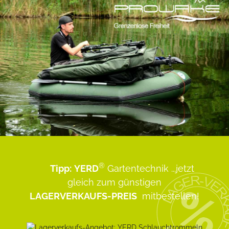
®
Tipp:
YERD
Gartentechnik
...jetzt
gleich zum günstigen
LAGERVERKAUFS-PREIS
mitbestellen!