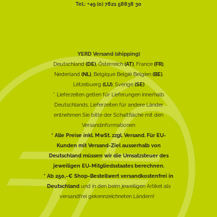
Tel.: +49 (0) 7821 58838 30
YERD Versand (shipping)
Deutschland
(DE)
, Österreich
(AT)
, France
(FR)
,
Nederland
(NL)
, Belgique België Belgien
(BE)
,
Lëtzebuerg
(LU)
, Sverige
(SE)
* Lieferzeiten gelten für Lieferungen innerhalb
Deutschlands, Lieferzeiten für andere Länder
entnehmen Sie bitte der Schaltfläche mit den
Versandinformationen
* Alle Preise inkl. MwSt. zzgl. Versand. Für EU-
Kunden mit Versand-Ziel ausserhalb von
Deutschland müssen wir die Umsatzsteuer des
jeweiligen EU-Mitgliedsstaates berechnen.
* Ab 250,-€ Shop-Bestellwert versandkostenfrei in
Deutschland
und in den beim jeweiligen Artikel als
versandfrei gekennzeichneten Ländern!