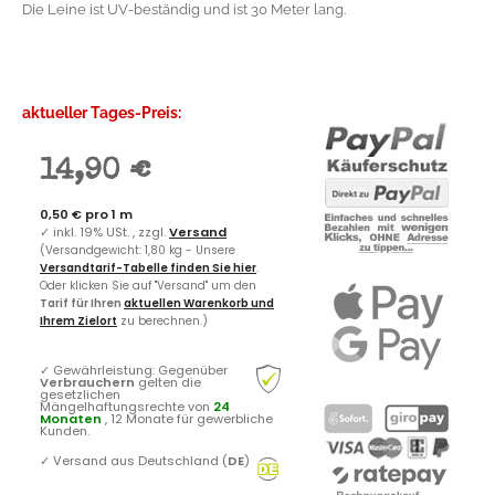
Die Leine ist UV-beständig und ist 30 Meter lang.
aktueller Tages-Preis:
14,90 €
0,50 € pro 1 m
✓
inkl. 19% USt. , zzgl.
Versand
(Versandgewicht: 1,80 kg - Unsere
Versandtarif-Tabelle finden Sie hier
.
Oder klicken Sie auf "Versand" um den
Tarif für Ihren
aktuellen Warenkorb und
Ihrem Zielort
zu berechnen.)
✓
Gewährleistung: Gegenüber
Verbrauchern
gelten die
gesetzlichen
Mängelhaftungsrechte von
24
Monaten
, 12 Monate für gewerbliche
Kunden.
✓
Versand aus Deutschland (
DE
)