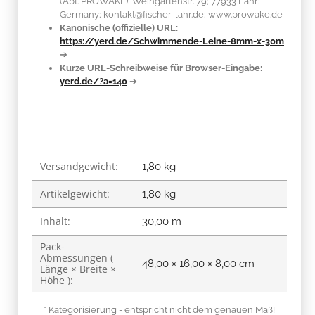
(Abt. PROWAKE); Weingartenstr. 79; 77933 Lahr;
Germany; kontakt@fischer-lahr.de; www.prowake.de
Kanonische (offizielle) URL:
https://yerd.de/Schwimmende-Leine-8mm-x-30m
➔
Kurze URL-Schreibweise für Browser-Eingabe:
yerd.de/?a=140
➔
Versandgewicht:
Produkteigenschaft
Wert
1,80 kg
Artikelgewicht:
1,80
kg
Inhalt:
30,00 m
Pack-
Abmessungen (
48,00 × 16,00 × 8,00 cm
Länge × Breite ×
Höhe ):
* Kategorisierung - entspricht nicht dem genauen Maß!