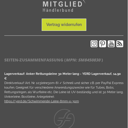
Vertrag widerrufen
SEITEN-ZUSAMMENFASSUNG (
MPN:
SM8450830
)
Lagerverkauf: Anker Rettungsleine 30 Meter lang - YERD Lagerverkauf, 14,90
€
Direktverkauf (Art. Nr. 103leine30m-8) ✓ Schnell und sicher z.B. per PayPal Express
kaufen. Geeignet für verschiedene Anwendungszwecke wie für Tubes, Bobs,
Rettungsringen, als Wurfleine etc. Die Leine ist UV-beständig und ist 30 Meter lang.
(Ankerleine, Bootleine, Anlegeleine).
https://yerd.de/Schwimmende-Leine-8mm-x-30m