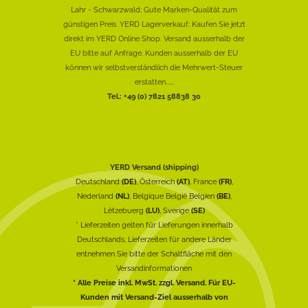
Lahr - Schwarzwald: Gute Marken-Qualität zum
günstigen Preis. YERD Lagerverkauf: Kaufen Sie jetzt
direkt im YERD Online Shop. Versand ausserhalb der
EU bitte auf Anfrage. Kunden ausserhalb der EU
können wir selbstverständlich die Mehrwert-Steuer
erstatten......
Tel.: +49 (0) 7821 58838 30
YERD Versand (shipping)
Deutschland
(DE)
, Österreich
(AT)
, France
(FR)
,
Nederland
(NL)
, Belgique België Belgien
(BE)
,
Lëtzebuerg
(LU)
, Sverige
(SE)
* Lieferzeiten gelten für Lieferungen innerhalb
Deutschlands, Lieferzeiten für andere Länder
entnehmen Sie bitte der Schaltfläche mit den
Versandinformationen
* Alle Preise inkl. MwSt. zzgl. Versand. Für EU-
Kunden mit Versand-Ziel ausserhalb von