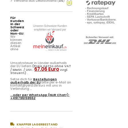
✓
Versand aus Deutschland (
DE
)
Für
Kunden
in der
Schweiz
oder
Non-EU:
Wir
können
diesen
Artikel
ohne
Umsatzsteuer in Länder außerhalb
der EU liefern
(Preis netto ohne VAT
67.06 Euro
/ MwSt. / USt.:
zzgl.
Steuern)
.
Setze dich für
Bestellungen
außerhalb der EU
bitte per e-Mail an
kontakt@yerd.de kurz mit uns in
Verbindung ...
...oder per
WhatsApp
(NUR Chat!):
+491796159552
KNAPPER LAGERBESTAND