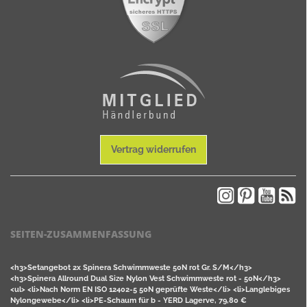
Vertrag widerrufen
SEITEN-ZUSAMMENFASSUNG
<h3>Setangebot 2x Spinera Schwimmweste 50N rot Gr. S/M</h3>
<h3>Spinera Allround Dual Size Nylon Vest Schwimmweste rot - 50N</h3>
<ul> <li>Nach Norm EN ISO 12402-5 50N geprüfte Weste</li> <li>Langlebiges
Nylongewebe</li> <li>PE-Schaum für b - YERD Lagerve, 79,80 €