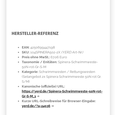
HERSTELLER-REFERENZ
EAN:
4250699447198
SKU:
104SPINERA502-2X
(YERD Art-Nr.)
Preis ohne MwSt.:
67.06 Euro
Taxonomie / Enitäten:
Spinera-Schwimmweste-
50N-rot-Gr-S-M
Kategorie:
Schwimmwesten / Rettungswesten
(Setangebot 2x Spinera Schwimmweste 50N rot Gr.
S/M)
Kanonische (offizielle) URL:
https://yerd.de/Spinera-Schwimmweste-50N-rot-
Gr-S-M_1
➔
Kurze URL-Schreibweise für Browser-Eingabe:
yerd.de/?a=24536
➔