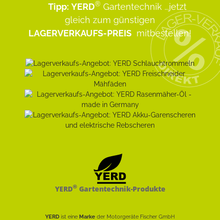
®
Tipp:
YERD
Gartentechnik
...jetzt
gleich zum günstigen
LAGERVERKAUFS-PREIS
mitbestellen!
®
YERD
Gartentechnik-Produkte
YERD
ist eine
Marke
der Motorgeräte Fischer GmbH