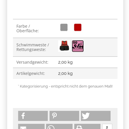
Produkteigenschaft
Wert
Farbe /
Oberfläche:
Schwimmweste /
Rettungsweste:
Versandgewicht:
2,00 kg
Artikelgewicht:
2,00
kg
* Kategorisierung - entspricht nicht dem genauen Maß!