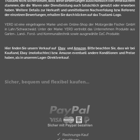
Trustami nicht sicherstellen, dass diese Bewertungen ausschließlich von Verbrauchern
stammen, die die Waren oder Dienstleistung auch tatsächlich genutzt oder erworben
haben. Weitere Details zur Herkunft und unmittelbaren Nachverfolung bzw. Referenz
der einzelnen Bewertungen, erhalten Sie durch klicken auf das Trustami-Logo.
YERD ist eine eingetragene Marke und ein Online-Shop der Motorgeräte Fischer GmbH
in Lahr/Schwarzwald. Unter der Marke YERD vertreibt das Unternehmen Produkte aus
Garten-, Land-, Forst- und Kommunaltechnik sowie ausgewählte D2C-Produkte.
Hier finden Sie unsern Verkauf auf
Ebay
und
Amazon
. Bitte beachten Sie, dass wir bei
Kaufland, Ebay (motofischtec) bzw. Amazon eventuell andere Konditionen und Preise
haben, als in unserem Lager-Direktverkauf.
Sicher, bequem und flexibel kaufen...