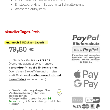
PE-Schaum für besseren Auftrieb
Einstellbare Nylon-Straps mit 4 Schnallensystem
Wasserablaufsystem
aktueller Tages-Preis:
(nur noch 8 Stück am Lager!)
79,80 €
✓
inkl. 19% USt. , zzgl.
Versand
(Versandgewicht: 2,00 kg - Unsere
Versandtarif-Tabelle finden Sie hier
.
Oder klicken Sie auf "Versand" um den
Tarif für Ihren
aktuellen Warenkorb und
Ihrem Zielort
zu berechnen.)
✓
Gewährleistung: Gegenüber
Verbrauchern
gelten die
gesetzlichen
Mängelhaftungsrechte von
24
Monaten
, 12 Monate für gewerbliche
Kunden.