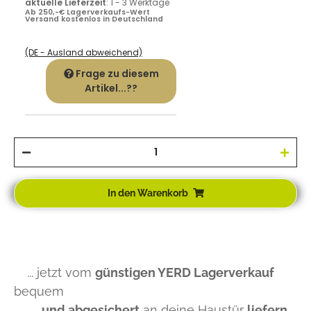
aktuelle Lieferzeit
:
1 - 3 Werktage
Ab 250,-€ Lagerverkaufs-Wert
Versand kostenlos in Deutschland
(DE - Ausland abweichend)
Frage zu diesem
Artikel...??
In den Warenkorb
... jetzt vom
günstigen YERD Lagerverkauf
bequem
und abgesichert
an deine Haustür
liefern