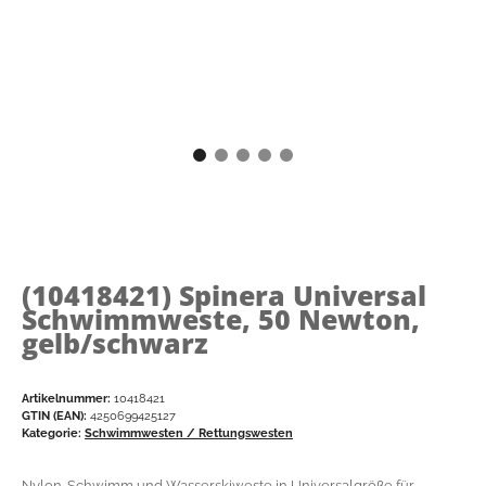
(10418421)
Spinera Universal
Schwimmweste, 50 Newton,
gelb/schwarz
Artikelnummer:
10418421
GTIN (EAN):
4250699425127
Kategorie:
Schwimmwesten / Rettungswesten
Nylon-Schwimm und Wasserskiweste in Universalgröße für