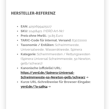
HERSTELLER-REFERENZ
EAN:
4250699425127
SKU:
10418421
(YERD Art-Nr.)
Preis ohne MwSt.:
31.85 Euro
TARIC-Code für internat. Versand:
63072000
Taxonomie / Enitäten:
Schwimmweste,
Universalweste, Wasserskiweste, Spinera
Kategorie:
Schwimmwesten / Rettungswesten
(Spinera Universal Schwimmweste, 50 Newton,
gelb/schwarz)
Kanonische (offizielle) URL:
https://yerd.de/Spinera-Universal-
Schwimmweste-50-Newton-gelb/schwarz
➔
Kurze URL-Schreibweise für Browser-Eingabe:
yerd.de/?a=12854
➔