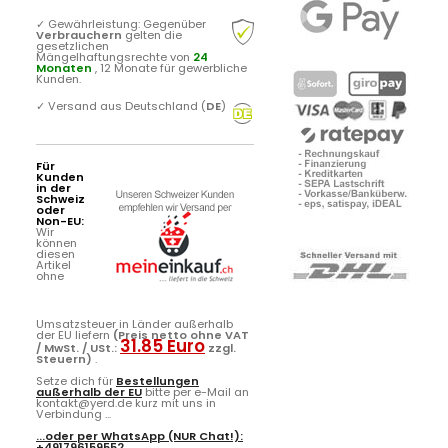
✓
Gewährleistung: Gegenüber
Verbrauchern
gelten die
gesetzlichen
Mängelhaftungsrechte von
24
Monaten
, 12 Monate für gewerbliche
Kunden.
✓
Versand aus Deutschland (
DE
)
Für
Kunden
in der
Schweiz
oder
Non-EU:
Wir
können
diesen
Artikel
ohne
Umsatzsteuer in Länder außerhalb
der EU liefern
(Preis netto ohne VAT
31.85 Euro
/ MwSt. / USt.:
zzgl.
Steuern)
.
Setze dich für
Bestellungen
außerhalb der EU
bitte per e-Mail an
kontakt@yerd.de kurz mit uns in
Verbindung ...
...oder per
WhatsApp
(NUR Chat!):
+491796159552