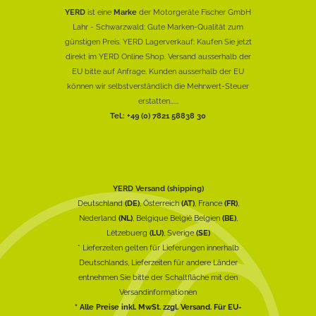
YERD
ist eine
Marke
der Motorgeräte Fischer GmbH
Lahr - Schwarzwald: Gute Marken-Qualität zum
günstigen Preis. YERD Lagerverkauf: Kaufen Sie jetzt
direkt im YERD Online Shop. Versand ausserhalb der
EU bitte auf Anfrage. Kunden ausserhalb der EU
können wir selbstverständlich die Mehrwert-Steuer
erstatten......
Tel.: +49 (0) 7821 58838 30
YERD Versand (shipping)
Deutschland
(DE)
, Österreich
(AT)
, France
(FR)
,
Nederland
(NL)
, Belgique België Belgien
(BE)
,
Lëtzebuerg
(LU)
, Sverige
(SE)
* Lieferzeiten gelten für Lieferungen innerhalb
Deutschlands, Lieferzeiten für andere Länder
entnehmen Sie bitte der Schaltfläche mit den
Versandinformationen
* Alle Preise inkl. MwSt. zzgl. Versand. Für EU-