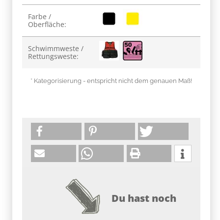
Produkteigenschaft
Wert
Farbe /
Oberfläche:
Schwimmweste /
Rettungsweste:
* Kategorisierung - entspricht nicht dem genauen Maß!
Du hast noch