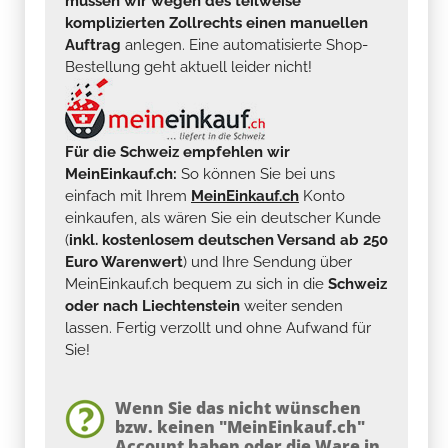
müssen wir wegen des teilweise
komplizierten Zollrechts einen manuellen
Auftrag
anlegen. Eine automatisierte Shop-
Bestellung geht aktuell leider nicht!
Für die Schweiz empfehlen wir
MeinEinkauf.ch:
So können Sie bei uns
einfach mit Ihrem
MeinEinkauf.ch
Konto
einkaufen, als wären Sie ein deutscher Kunde
(
inkl. kostenlosem deutschen Versand ab 250
Euro Warenwert
) und Ihre Sendung über
MeinEinkauf.ch bequem zu sich in die
Schweiz
oder nach Liechtenstein
weiter senden
lassen. Fertig verzollt und ohne Aufwand für
Sie!
Wenn Sie das nicht wünschen
bzw. keinen "MeinEinkauf.ch"
Account haben oder die Ware in