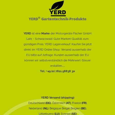
®
YERD
Gartentechnik-Produkte
YERD
ist eine
Marke
der Motorgeräte Fischer GmbH
Lahr - Schwarzwald: Gute Marken-Qualität zum
günstigen Preis. YERD Lagerverkauf: Kaufen Sie jetzt
direkt im YERD Online Shop. Versand ausserhalb der
EU bitte auf Anfrage. Kunden ausserhalb der EU
können wir selbstverständlich die Mehrwert-Steuer
erstatten......
Tel.: +49 (0) 7821 58838 30
YERD Versand (shipping)
Deutschland
(DE)
, Österreich
(AT)
, France
(FR)
,
Nederland
(NL)
, Belgique België Belgien
(BE)
,
Lëtzebuerg
(LU)
, Sverige
(SE)