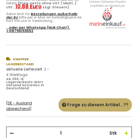
liefern
(Preis netto ohne VAT / MwSt. /
10.88 Euro
USt.:
zzgl. Steuern)
.
Setze dich für
Bestellungen außerhalb
der EU
bitte per e-Mail an kontakt@yerd.de
kurz mit uns in Verbindung ...
...oder per
WhatsApp
(NUR Chat!):
+491796159552
KNAPPER
LAGERBESTAND
aktuelle Lieferzeit
:
2 -
4 Werktage
Ab 250,-€
Lagerverkaufs-Wert
Versand kostenlos in
Deutschland
(DE - Ausland
Frage zu diesem Artikel...??
abweichend)
Stk