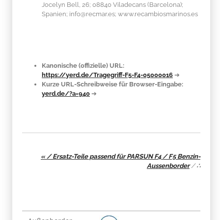
Jocelyn Bell, 26; 08840 Viladecans (Barcelona);
Spanien; info@recmar.es; www.recambiosmarinos.es
Kanonische (offizielle) URL:
https://yerd.de/Tragegriff-F5-F4-05000016
➔
Kurze URL-Schreibweise für Browser-Eingabe:
yerd.de/?a=940
➔
« / Ersatz-Teile passend für PARSUN F4 / F5 Benzin-
Aussenborder
/
∴
Produkteigenschaft
Wert