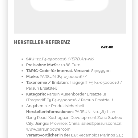
HERSTELLER-REFERENZ
SKU:
111F4-05000016
(YERD Art-Nr.)
Preis ohne MwSt.:
10.88 Euro
TARIC-Code für internat. Versand:
84099900
Marke:
PARSUN
(F4-05000016)
/
Taxonomie / Enitäten:
Tragegriff F5 F4-05000016 /
Parsun Ersatzteil
Kategorie:
Parsun Außenborder Ersatzteile
(Tragegriff F5 F4-05000016 / Parsun Ersatzteil)
Angaben zur Produktsicherheit
Herstellerinformationen:
PARSUN; No. 567 Lian
Gang Road; Xushuguan Development Zone Suzhou
City; Jiangsu Province; China; sales@parsun.com.cn;
www.parsunpower.com
Verantwortlicher in der EU:
Recambios Marinos S.L.;