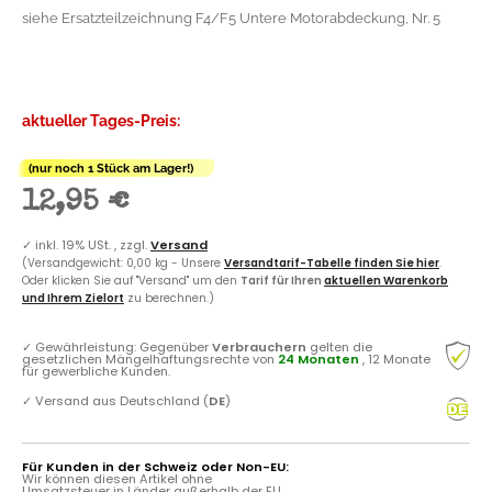
siehe Ersatzteilzeichnung F4/F5 Untere Motorabdeckung, Nr. 5
aktueller Tages-Preis:
(nur noch 1 Stück am Lager!)
12,95 €
✓
inkl. 19% USt. , zzgl.
Versand
(Versandgewicht: 0,00 kg - Unsere
Versandtarif-Tabelle finden Sie hier
.
Oder klicken Sie auf "Versand" um den
Tarif für Ihren
aktuellen Warenkorb
und Ihrem Zielort
zu berechnen.)
✓
Gewährleistung: Gegenüber
Verbrauchern
gelten die
gesetzlichen Mängelhaftungsrechte von
24 Monaten
, 12 Monate
für gewerbliche Kunden.
✓
Versand aus Deutschland (
DE
)
Für Kunden in der Schweiz oder Non-EU:
Wir können diesen Artikel ohne
Umsatzsteuer in Länder außerhalb der EU