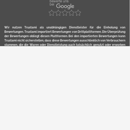
Wir nutzen Trustami als unabhängigen Dienstleister für die Einholung von
Bewertungen. Trustami importiert Bewertungen von Drittplattformen. Die Überprüfung
der Bewertungen obliegt diesen Plattformen. Bei den importierten Bewertungen kann
Trustami nicht sicherstellen, dass diese Bewertungen ausschließlich von Verbrauchern
stammen, die die Waren oder Dienstleistung auch tatsächlich genutzt oder erworben
haben. Weitere Details zur Herkunft und unmittelbaren Nachverfolung bzw. Referenz
der einzelnen Bewertungen, erhalten Sie durch klicken auf das Trustami-Logo.
YERD ist eine eingetragene Marke und ein Online-Shop der Motorgeräte Fischer GmbH
in Lahr/Schwarzwald. Unter der Marke YERD vertreibt das Unternehmen Produkte aus
Garten-, Land-, Forst- und Kommunaltechnik sowie ausgewählte D2C-Produkte.
Hier finden Sie unsern Verkauf auf
Ebay
und
Amazon
. Bitte beachten Sie, dass wir bei
Kaufland, Ebay (motofischtec) bzw. Amazon eventuell andere Konditionen und Preise
haben, als in unserem Lager-Direktverkauf.
Sicher, bequem und flexibel kaufen...