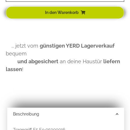
In den Warenkorb
... jetzt vom
günstigen YERD Lagerverkauf
bequem
und abgesichert
an deine Haustür
liefern
lassen
!
Beschreibung
Tragegriff F5 F4-05000016