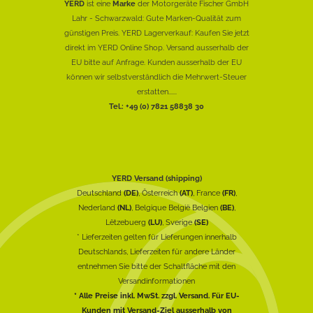
YERD
ist eine
Marke
der Motorgeräte Fischer GmbH
Lahr - Schwarzwald: Gute Marken-Qualität zum
günstigen Preis. YERD Lagerverkauf: Kaufen Sie jetzt
direkt im YERD Online Shop. Versand ausserhalb der
EU bitte auf Anfrage. Kunden ausserhalb der EU
können wir selbstverständlich die Mehrwert-Steuer
erstatten......
Tel.: +49 (0) 7821 58838 30
YERD Versand (shipping)
Deutschland
(DE)
, Österreich
(AT)
, France
(FR)
,
Nederland
(NL)
, Belgique België Belgien
(BE)
,
Lëtzebuerg
(LU)
, Sverige
(SE)
* Lieferzeiten gelten für Lieferungen innerhalb
Deutschlands, Lieferzeiten für andere Länder
entnehmen Sie bitte der Schaltfläche mit den
Versandinformationen
* Alle Preise inkl. MwSt. zzgl. Versand. Für EU-
Kunden mit Versand-Ziel ausserhalb von