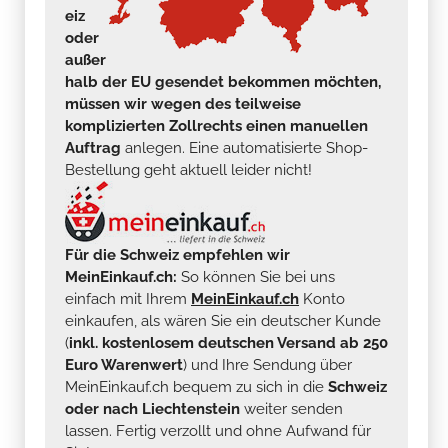
eiz
oder
außer
halb der EU gesendet bekommen möchten,
müssen wir wegen des teilweise
komplizierten Zollrechts einen manuellen
Auftrag
anlegen. Eine automatisierte Shop-
Bestellung geht aktuell leider nicht!
Für die Schweiz empfehlen wir
MeinEinkauf.ch:
So können Sie bei uns
einfach mit Ihrem
MeinEinkauf.ch
Konto
einkaufen, als wären Sie ein deutscher Kunde
(
inkl. kostenlosem deutschen Versand ab 250
Euro Warenwert
) und Ihre Sendung über
MeinEinkauf.ch bequem zu sich in die
Schweiz
oder nach Liechtenstein
weiter senden
lassen. Fertig verzollt und ohne Aufwand für