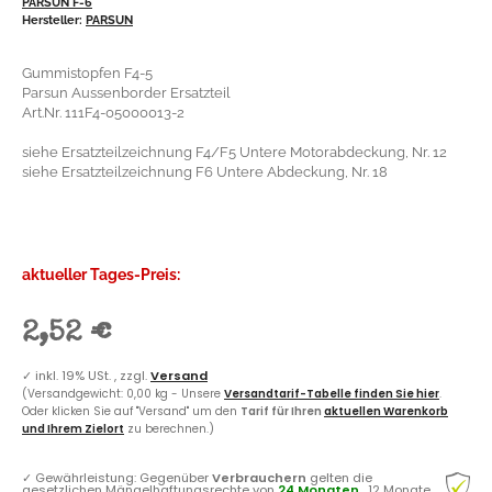
PARSUN F-6
Hersteller:
PARSUN
Gummistopfen F4-5
Parsun Aussenborder Ersatzteil
Art.Nr. 111F4-05000013-2
siehe Ersatzteilzeichnung F4/F5 Untere Motorabdeckung, Nr. 12
siehe Ersatzteilzeichnung F6 Untere Abdeckung, Nr. 18
aktueller Tages-Preis:
2,52 €
✓
inkl. 19% USt. , zzgl.
Versand
(Versandgewicht: 0,00 kg - Unsere
Versandtarif-Tabelle finden Sie hier
.
Oder klicken Sie auf "Versand" um den
Tarif für Ihren
aktuellen Warenkorb
und Ihrem Zielort
zu berechnen.)
✓
Gewährleistung: Gegenüber
Verbrauchern
gelten die
gesetzlichen Mängelhaftungsrechte von
24 Monaten
, 12 Monate