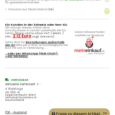
für gewerbliche Kunden.
✓
Versand aus Deutschland (
DE
)
Für Kunden in der Schweiz oder Non-EU:
Wir können diesen Artikel ohne
Umsatzsteuer in Länder außerhalb der EU
liefern
(Preis netto ohne VAT / MwSt. /
2.12 Euro
USt.:
zzgl. Steuern)
.
Setze dich für
Bestellungen außerhalb
der EU
bitte per e-Mail an kontakt@yerd.de
kurz mit uns in Verbindung ...
...oder per
WhatsApp
(NUR Chat!):
+491796159552
VERFÜGBAR
aktuelle Lieferzeit
:
2 -
4 Werktage
Ab 250,-€
Lagerverkaufs-Wert
Versand kostenlos in
Deutschland
(DE - Ausland
Frage zu diesem Artikel...??