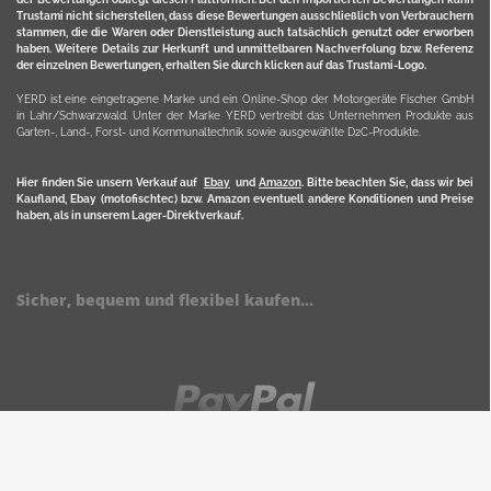
Trustami nicht sicherstellen, dass diese Bewertungen ausschließlich von Verbrauchern
stammen, die die Waren oder Dienstleistung auch tatsächlich genutzt oder erworben
haben. Weitere Details zur Herkunft und unmittelbaren Nachverfolung bzw. Referenz
der einzelnen Bewertungen, erhalten Sie durch klicken auf das Trustami-Logo.
YERD ist eine eingetragene Marke und ein Online-Shop der Motorgeräte Fischer GmbH
in Lahr/Schwarzwald. Unter der Marke YERD vertreibt das Unternehmen Produkte aus
Garten-, Land-, Forst- und Kommunaltechnik sowie ausgewählte D2C-Produkte.
Hier finden Sie unsern Verkauf auf
Ebay
und
Amazon
. Bitte beachten Sie, dass wir bei
Kaufland, Ebay (motofischtec) bzw. Amazon eventuell andere Konditionen und Preise
haben, als in unserem Lager-Direktverkauf.
Sicher, bequem und flexibel kaufen...