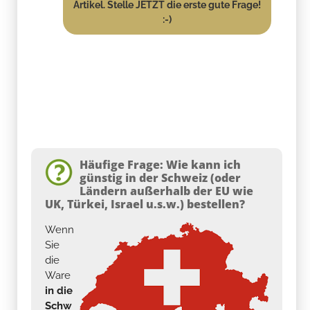
Artikel. Stelle JETZT die erste gute Frage!
:-)
Häufige Frage: Wie kann ich
günstig in der Schweiz (oder
Ländern außerhalb der EU wie
UK, Türkei, Israel u.s.w.) bestellen?
Wenn
Sie
die
Ware
in die
Schw