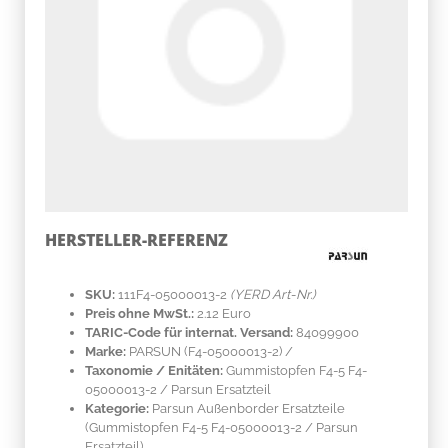
HERSTELLER-REFERENZ
SKU:
111F4-05000013-2
(YERD Art-Nr.)
Preis ohne MwSt.:
2.12 Euro
TARIC-Code für internat. Versand:
84099900
Marke:
PARSUN
(F4-05000013-2)
/
Taxonomie / Enitäten:
Gummistopfen F4-5 F4-
05000013-2 / Parsun Ersatzteil
Kategorie:
Parsun Außenborder Ersatzteile
(Gummistopfen F4-5 F4-05000013-2 / Parsun
Ersatzteil)