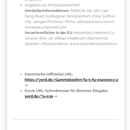
Angaben zur Produktsicherheit
Herstellerinformationen:
PARSUN; No. 567 Lian
Gang Road; Xushuguan Development Zone Suzhou
City; Jiangsu Province; China; sales@parsun.com.cn;
www.parsunpower.com
Verantwortlicher in der EU:
Recambios Marinos S.L.;
Jocelyn Bell, 26; 08840 Viladecans (Barcelona);
Spanien; info@recmar.es; www.recambiosmarinos.es
Kanonische (offizielle) URL:
https://yerd.de/Gummistopfen-F4-5-F4-05000013-2
➔
Kurze URL-Schreibweise für Browser-Eingabe:
yerd.de/?a=939
➔