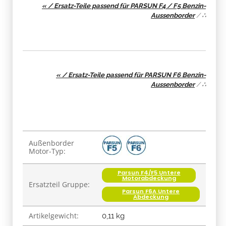
« / Ersatz-Teile passend für PARSUN F4 / F5 Benzin-
Aussenborder
/
∴
« / Ersatz-Teile passend für PARSUN F6 Benzin-
Aussenborder
/
∴
Produkteigenschaft
Wert
Außenborder
Motor-Typ:
Parsun F4/F5 Untere
Motorabdeckung
Ersatzteil Gruppe:
Parsun F6A Untere
Abdeckung
Artikelgewicht:
0,11
kg