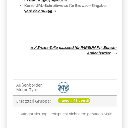
INTAKE-F15-07040001
➔
Kurze URL-Schreibweise für Browser-Eingabe:
yerd.de/?a=499
➔
« / Ersatz-Teile passend für PARSUN F15 Benzin-
Außenborder
/
∴
Produkteigenschaft
Wert
Außenborder
Motor-Typ:
Parsun F15 Ventil
Ersatzteil Gruppe:
* Kategorisierung - entspricht nicht dem genauen Maß!