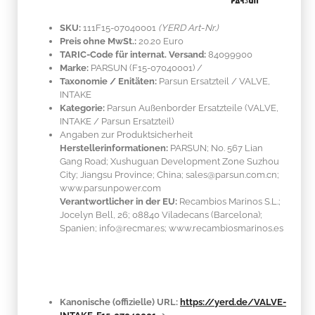
SKU:
111F15-07040001
(YERD Art-Nr.)
Preis ohne MwSt.:
20.20 Euro
TARIC-Code für internat. Versand:
84099900
Marke:
PARSUN
(F15-07040001)
/
Taxonomie / Enitäten:
Parsun Ersatzteil / VALVE,
INTAKE
Kategorie:
Parsun Außenborder Ersatzteile (VALVE,
INTAKE / Parsun Ersatzteil)
Angaben zur Produktsicherheit
Herstellerinformationen:
PARSUN; No. 567 Lian
Gang Road; Xushuguan Development Zone Suzhou
City; Jiangsu Province; China; sales@parsun.com.cn;
www.parsunpower.com
Verantwortlicher in der EU:
Recambios Marinos S.L.;
Jocelyn Bell, 26; 08840 Viladecans (Barcelona);
Spanien; info@recmar.es; www.recambiosmarinos.es
Kanonische (offizielle) URL:
https://yerd.de/VALVE-