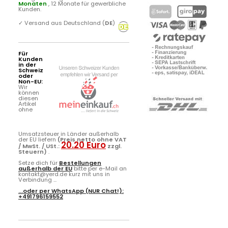
Monaten
, 12 Monate für gewerbliche
Kunden.
✓
Versand aus Deutschland (
DE
)
Für
Kunden
in der
Schweiz
oder
Non-EU:
Wir
können
diesen
Artikel
ohne
Umsatzsteuer in Länder außerhalb
der EU liefern
(Preis netto ohne VAT
20.20 Euro
/ MwSt. / USt.:
zzgl.
Steuern)
.
Setze dich für
Bestellungen
außerhalb der EU
bitte per e-Mail an
kontakt@yerd.de kurz mit uns in
Verbindung ...
...oder per
WhatsApp
(NUR Chat!):
+491796159552