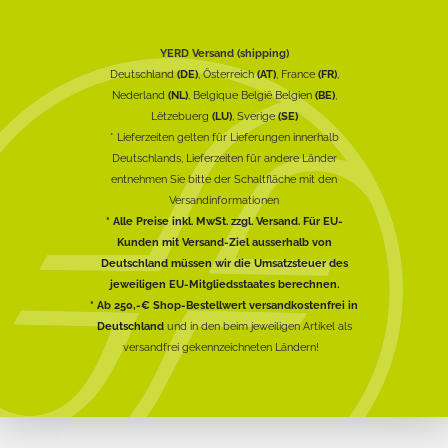
YERD Versand (shipping)
Deutschland
(DE)
, Österreich
(AT)
, France
(FR)
,
Nederland
(NL)
, Belgique België Belgien
(BE)
,
Lëtzebuerg
(LU)
, Sverige
(SE)
* Lieferzeiten gelten für Lieferungen innerhalb
Deutschlands, Lieferzeiten für andere Länder
entnehmen Sie bitte der Schaltfläche mit den
Versandinformationen
* Alle Preise inkl. MwSt. zzgl. Versand. Für EU-
Kunden mit Versand-Ziel ausserhalb von
Deutschland müssen wir die Umsatzsteuer des
jeweiligen EU-Mitgliedsstaates berechnen.
* Ab 250,-€ Shop-Bestellwert versandkostenfrei in
Deutschland
und in den beim jeweiligen Artikel als
versandfrei gekennzeichneten Ländern!