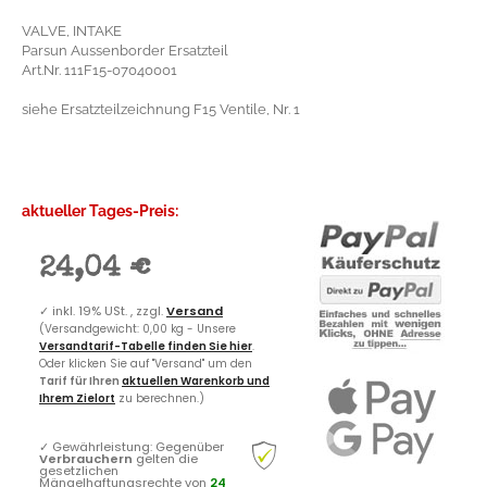
VALVE, INTAKE
Parsun Aussenborder Ersatzteil
Art.Nr. 111F15-07040001
siehe Ersatzteilzeichnung F15 Ventile, Nr. 1
aktueller Tages-Preis:
24,04 €
✓
inkl. 19% USt. , zzgl.
Versand
(Versandgewicht: 0,00 kg - Unsere
Versandtarif-Tabelle finden Sie hier
.
Oder klicken Sie auf "Versand" um den
Tarif für Ihren
aktuellen Warenkorb und
Ihrem Zielort
zu berechnen.)
✓
Gewährleistung: Gegenüber
Verbrauchern
gelten die
gesetzlichen
Mängelhaftungsrechte von
24