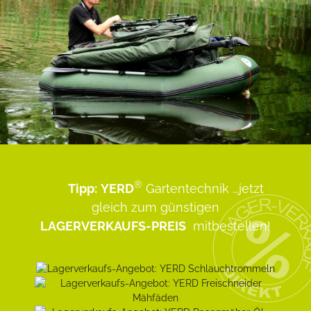
®
Tipp:
YERD
Gartentechnik
...jetzt
gleich zum günstigen
LAGERVERKAUFS-PREIS
mitbestellen!