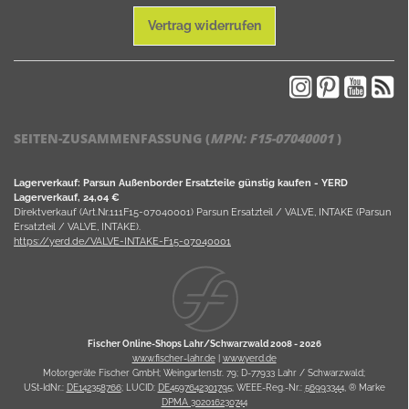
Vertrag widerrufen
SEITEN-ZUSAMMENFASSUNG (
MPN:
F15-07040001
)
Lagerverkauf: Parsun Außenborder Ersatzteile günstig kaufen - YERD
Lagerverkauf, 24,04 €
Direktverkauf (Art.Nr.111F15-07040001) Parsun Ersatzteil / VALVE, INTAKE (Parsun
Ersatzteil / VALVE, INTAKE).
https://yerd.de/VALVE-INTAKE-F15-07040001
Fischer Online-Shops Lahr/Schwarzwald 2008 -
2026
www.fischer-lahr.de
|
www.yerd.de
Motorgeräte Fischer GmbH; Weingartenstr. 79; D-77933 Lahr / Schwarzwald;
USt-IdNr.:
DE142358766
; LUCID:
DE4597642301795
; WEEE-Reg.-Nr.:
56993344
, ® Marke
DPMA 302016230744