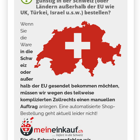
günstig in der Schweiz (oder
Ländern außerhalb der EU wie
UK, Türkei, Israel u.s.w.) bestellen?
Wenn
Sie
die
Ware
in die
Schw
eiz
oder
außer
halb der EU gesendet bekommen möchten,
müssen wir wegen des teilweise
komplizierten Zollrechts einen manuellen
Auftrag
anlegen. Eine automatisierte Shop-
Bestellung geht aktuell leider nicht!
Für die Schweiz empfehlen wir