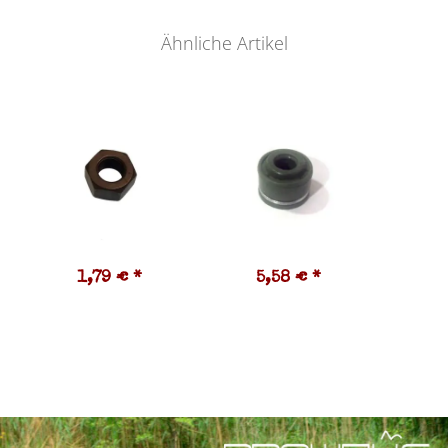
Ähnliche Artikel
1,79 €
*
5,58 €
*
6