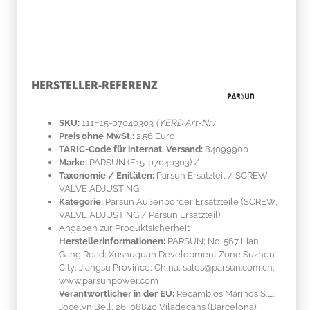
HERSTELLER-REFERENZ
SKU:
111F15-07040303
(YERD Art-Nr.)
Preis ohne MwSt.:
2.56 Euro
TARIC-Code für internat. Versand:
84099900
Marke:
PARSUN
(F15-07040303)
/
Taxonomie / Enitäten:
Parsun Ersatzteil / SCREW,
VALVE ADJUSTING
Kategorie:
Parsun Außenborder Ersatzteile (SCREW,
VALVE ADJUSTING / Parsun Ersatzteil)
Angaben zur Produktsicherheit
Herstellerinformationen:
PARSUN; No. 567 Lian
Gang Road; Xushuguan Development Zone Suzhou
City; Jiangsu Province; China; sales@parsun.com.cn;
www.parsunpower.com
Verantwortlicher in der EU:
Recambios Marinos S.L.;
Jocelyn Bell, 26; 08840 Viladecans (Barcelona);