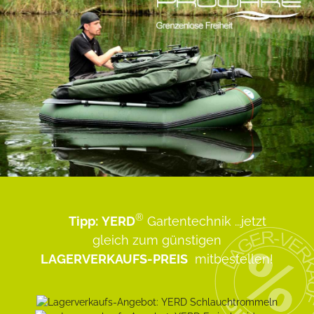
®
Tipp:
YERD
Gartentechnik
...jetzt
gleich zum günstigen
LAGERVERKAUFS-PREIS
mitbestellen!