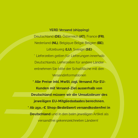
YERD Versand (shipping)
Deutschland
(DE)
, Österreich
(AT)
, France
(FR)
,
Nederland
(NL)
, Belgique België Belgien
(BE)
,
Lëtzebuerg
(LU)
, Sverige
(SE)
* Lieferzeiten gelten für Lieferungen innerhalb
Deutschlands, Lieferzeiten für andere Länder
entnehmen Sie bitte der Schaltfläche mit den
Versandinformationen
* Alle Preise inkl. MwSt. zzgl. Versand. Für EU-
Kunden mit Versand-Ziel ausserhalb von
Deutschland müssen wir die Umsatzsteuer des
jeweiligen EU-Mitgliedsstaates berechnen.
* Ab 250,-€ Shop-Bestellwert versandkostenfrei in
Deutschland
und in den beim jeweiligen Artikel als
versandfrei gekennzeichneten Ländern!