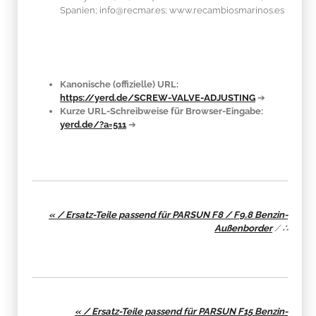
Spanien; info@recmar.es; www.recambiosmarinos.es
Kanonische (offizielle) URL:
https://yerd.de/SCREW-VALVE-ADJUSTING
➔
Kurze URL-Schreibweise für Browser-Eingabe:
yerd.de/?a=511
➔
« / Ersatz-Teile passend für PARSUN F8 / F9.8 Benzin-
Außenborder
/
∴
« / Ersatz-Teile passend für PARSUN F15 Benzin-