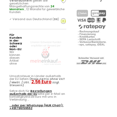
Verbrauchern
gelten die
gesetzlichen
Mängelhaftungsrechte von
24
Monaten
, 12 Monate für gewerbliche
Kunden.
✓
Versand aus Deutschland (
DE
)
Für
Kunden
in der
Schweiz
oder
Non-EU:
Wir
können
diesen
Artikel
ohne
Umsatzsteuer in Länder außerhalb
der EU liefern
(Preis netto ohne VAT
2.56 Euro
/ MwSt. / USt.:
zzgl.
Steuern)
.
Setze dich für
Bestellungen
außerhalb der EU
bitte per e-Mail an
kontakt@yerd.de kurz mit uns in
Verbindung ...
...oder per
WhatsApp
(NUR Chat!):
+491796159552