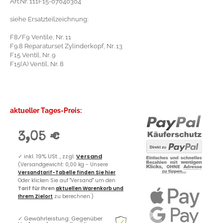
Art.Nr. 111F15-07040304
siehe Ersatzteilzeichnung:
F8/F9 Ventile, Nr. 11
F9.8 Reparaturset Zylinderkopf, Nr. 13
F15 Ventil, Nr. 9
F15(A) Ventil, Nr. 8
aktueller Tages-Preis:
3,05 €
✓
inkl. 19% USt. , zzgl.
Versand
(Versandgewicht: 0,00 kg - Unsere
Versandtarif-Tabelle finden Sie hier
.
Oder klicken Sie auf "Versand" um den
Tarif für Ihren
aktuellen Warenkorb und
Ihrem Zielort
zu berechnen.)
✓
Gewährleistung: Gegenüber