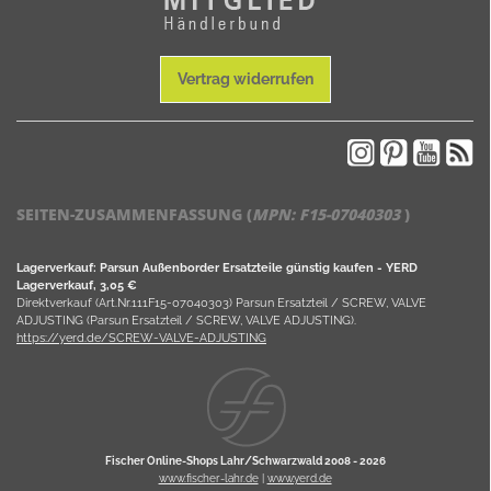
Vertrag widerrufen
SEITEN-ZUSAMMENFASSUNG (
MPN:
F15-07040303
)
Lagerverkauf: Parsun Außenborder Ersatzteile günstig kaufen - YERD
Lagerverkauf, 3,05 €
Direktverkauf (Art.Nr.111F15-07040303) Parsun Ersatzteil / SCREW, VALVE
ADJUSTING (Parsun Ersatzteil / SCREW, VALVE ADJUSTING).
https://yerd.de/SCREW-VALVE-ADJUSTING
Fischer Online-Shops Lahr/Schwarzwald 2008 -
2026
www.fischer-lahr.de
|
www.yerd.de