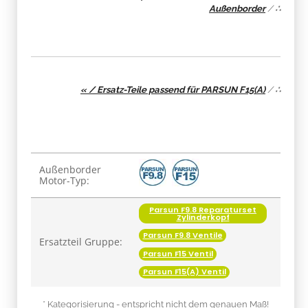
Außenborder
/
∴
« / Ersatz-Teile passend für PARSUN F15(A)
/
∴
Produkteigenschaft
Wert
Außenborder
Motor-Typ:
Parsun F9.8 Reparaturset
Zylinderkopf
Parsun F9.8 Ventile
Ersatzteil Gruppe:
Parsun F15 Ventil
Parsun F15(A) Ventil
* Kategorisierung - entspricht nicht dem genauen Maß!