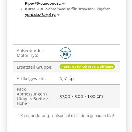
Pipe-F6-02000001L
➔
Kurze URL-Schreibweise für Browser-Eingabe:
yerd.de/?a=5619
➔
Produkteigenschaft
Wert
Außenborder
Motor-Typ:
Parsun F6A Oberes Gehäuse
Ersatzteil Gruppe:
Artikelgewicht:
0,10
kg
Pack-
Abmessungen (
57,00 × 5,00 × 1,00 cm
Länge × Breite ×
Höhe ):
* Kategorisierung - entspricht nicht dem genauen Maß!