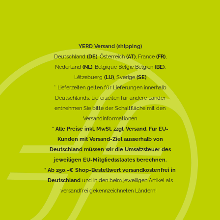
YERD Versand (shipping)
Deutschland
(DE)
, Österreich
(AT)
, France
(FR)
,
Nederland
(NL)
, Belgique België Belgien
(BE)
,
Lëtzebuerg
(LU)
, Sverige
(SE)
* Lieferzeiten gelten für Lieferungen innerhalb
Deutschlands, Lieferzeiten für andere Länder
entnehmen Sie bitte der Schaltfläche mit den
Versandinformationen
* Alle Preise inkl. MwSt. zzgl. Versand. Für EU-
Kunden mit Versand-Ziel ausserhalb von
Deutschland müssen wir die Umsatzsteuer des
jeweiligen EU-Mitgliedsstaates berechnen.
* Ab 250,-€ Shop-Bestellwert versandkostenfrei in
Deutschland
und in den beim jeweiligen Artikel als
versandfrei gekennzeichneten Ländern!