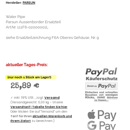
Hersteller:
PARSUN
Water Pipe
Parsun Aussenborder Ersatzteil
Art.Nr. 111F6-02000001L
siehe Ersatzteilzeichnung F6A Oberes Gehäuse, Nr. 9
aktueller Tages-Preis:
(nur noch 1 Stück am Lager!)
25,89 €
✓
inkl. 19% USt. , zzgl.
Versand
(Versandgewicht: 0,00 kg - Unsere
Versandtarif-Tabelle finden Sie hier
.
Oder klicken Sie auf "Versand" um den
Tarif für Ihren
aktuellen Warenkorb und
Ihrem Zielort
zu berechnen.)