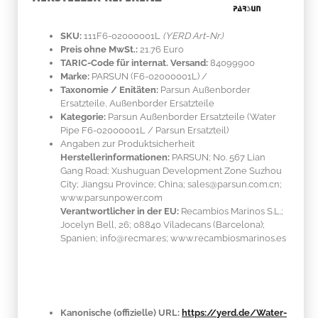
SKU:
111F6-02000001L
(YERD Art-Nr.)
Preis ohne MwSt.:
21.76 Euro
TARIC-Code für internat. Versand:
84099900
Marke:
PARSUN
(F6-02000001L)
/
Taxonomie / Enitäten:
Parsun Außenborder
Ersatzteile, Außenborder Ersatzteile
Kategorie:
Parsun Außenborder Ersatzteile (Water
Pipe F6-02000001L / Parsun Ersatzteil)
Angaben zur Produktsicherheit
Herstellerinformationen:
PARSUN; No. 567 Lian
Gang Road; Xushuguan Development Zone Suzhou
City; Jiangsu Province; China; sales@parsun.com.cn;
www.parsunpower.com
Verantwortlicher in der EU:
Recambios Marinos S.L.;
Jocelyn Bell, 26; 08840 Viladecans (Barcelona);
Spanien; info@recmar.es; www.recambiosmarinos.es
Kanonische (offizielle) URL:
https://yerd.de/Water-