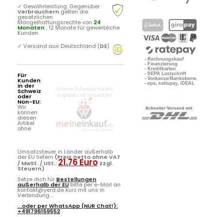
✓
Gewährleistung: Gegenüber
Verbrauchern
gelten die
gesetzlichen
Mängelhaftungsrechte von
24
Monaten
, 12 Monate für gewerbliche
Kunden.
✓
Versand aus Deutschland (
DE
)
Für
Kunden
in der
Schweiz
oder
Non-EU:
Wir
können
diesen
Artikel
ohne
Umsatzsteuer in Länder außerhalb
der EU liefern
(Preis netto ohne VAT
21.76 Euro
/ MwSt. / USt.:
zzgl.
Steuern)
.
Setze dich für
Bestellungen
außerhalb der EU
bitte per e-Mail an
kontakt@yerd.de kurz mit uns in
Verbindung ...
...oder per
WhatsApp
(NUR Chat!):
+491796159552