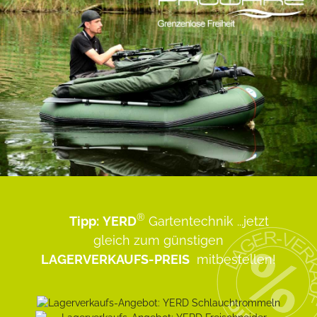
®
Tipp:
YERD
Gartentechnik
...jetzt
gleich zum günstigen
LAGERVERKAUFS-PREIS
mitbestellen!