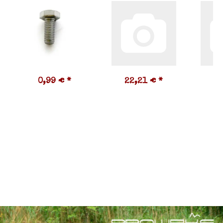
0,99 €
*
22,21 €
*
2