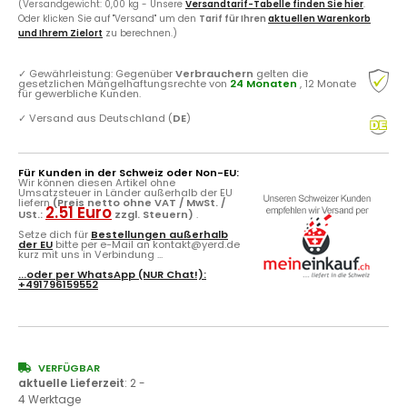
(Versandgewicht: 0,00 kg - Unsere
Versandtarif-Tabelle finden Sie hier
.
Oder klicken Sie auf "Versand" um den
Tarif für Ihren
aktuellen Warenkorb
und Ihrem Zielort
zu berechnen.)
✓
Gewährleistung: Gegenüber
Verbrauchern
gelten die
gesetzlichen Mängelhaftungsrechte von
24 Monaten
, 12 Monate
für gewerbliche Kunden.
✓
Versand aus Deutschland (
DE
)
Für Kunden in der Schweiz oder Non-EU:
Wir können diesen Artikel ohne
Umsatzsteuer in Länder außerhalb der EU
liefern
(Preis netto ohne VAT / MwSt. /
2.51 Euro
USt.:
zzgl. Steuern)
.
Setze dich für
Bestellungen außerhalb
der EU
bitte per e-Mail an kontakt@yerd.de
kurz mit uns in Verbindung ...
...oder per
WhatsApp
(NUR Chat!):
+491796159552
VERFÜGBAR
aktuelle Lieferzeit
:
2 -
4 Werktage