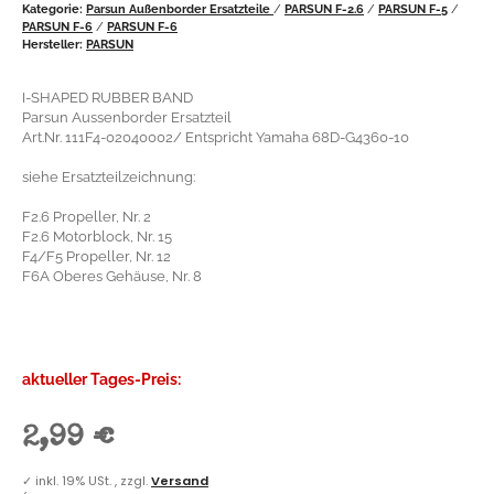
Kategorie:
Parsun Außenborder Ersatzteile
/
PARSUN F-2.6
/
PARSUN F-5
/
PARSUN F-6
/
PARSUN F-6
Hersteller:
PARSUN
I-SHAPED RUBBER BAND
Parsun Aussenborder Ersatzteil
Art.Nr. 111F4-02040002/ Entspricht Yamaha 68D-G4360-10
siehe Ersatzteilzeichnung:
F2.6 Propeller, Nr. 2
F2.6 Motorblock, Nr. 15
F4/F5 Propeller, Nr. 12
F6A Oberes Gehäuse, Nr. 8
aktueller Tages-Preis:
2,99 €
✓
inkl. 19% USt. , zzgl.
Versand