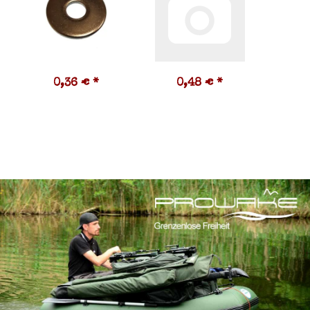
0,36 €
*
0,48 €
*
0