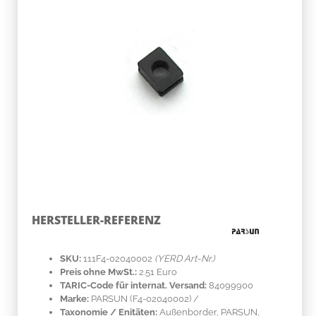
HERSTELLER-REFERENZ
SKU:
111F4-02040002
(YERD Art-Nr.)
Preis ohne MwSt.:
2.51 Euro
TARIC-Code für internat. Versand:
84099900
Marke:
PARSUN
(F4-02040002)
/
Taxonomie / Enitäten:
Außenborder, PARSUN,