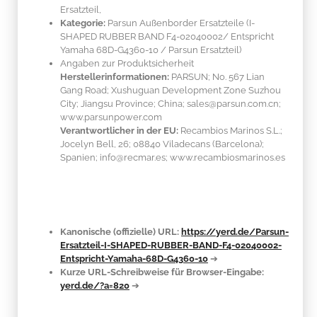
Ersatzteil,
Kategorie:
Parsun Außenborder Ersatzteile (I-
SHAPED RUBBER BAND F4-02040002/ Entspricht
Yamaha 68D-G4360-10 / Parsun Ersatzteil)
Angaben zur Produktsicherheit
Herstellerinformationen:
PARSUN; No. 567 Lian
Gang Road; Xushuguan Development Zone Suzhou
City; Jiangsu Province; China; sales@parsun.com.cn;
www.parsunpower.com
Verantwortlicher in der EU:
Recambios Marinos S.L.;
Jocelyn Bell, 26; 08840 Viladecans (Barcelona);
Spanien; info@recmar.es; www.recambiosmarinos.es
Kanonische (offizielle) URL:
https://yerd.de/Parsun-
Ersatzteil-I-SHAPED-RUBBER-BAND-F4-02040002-
Entspricht-Yamaha-68D-G4360-10
➔
Kurze URL-Schreibweise für Browser-Eingabe:
yerd.de/?a=820
➔