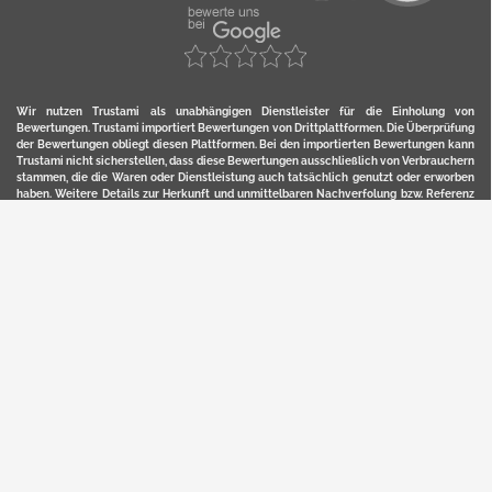
Wir nutzen Trustami als unabhängigen Dienstleister für die Einholung von
Bewertungen. Trustami importiert Bewertungen von Drittplattformen. Die Überprüfung
der Bewertungen obliegt diesen Plattformen. Bei den importierten Bewertungen kann
Trustami nicht sicherstellen, dass diese Bewertungen ausschließlich von Verbrauchern
stammen, die die Waren oder Dienstleistung auch tatsächlich genutzt oder erworben
haben. Weitere Details zur Herkunft und unmittelbaren Nachverfolung bzw. Referenz
der einzelnen Bewertungen, erhalten Sie durch klicken auf das Trustami-Logo.
YERD ist eine eingetragene Marke und ein Online-Shop der Motorgeräte Fischer GmbH
in Lahr/Schwarzwald. Unter der Marke YERD vertreibt das Unternehmen Produkte aus
Garten-, Land-, Forst- und Kommunaltechnik sowie ausgewählte D2C-Produkte.
Hier finden Sie unsern Verkauf auf
Ebay
und
Amazon
. Bitte beachten Sie, dass wir bei
Kaufland, Ebay (motofischtec) bzw. Amazon eventuell andere Konditionen und Preise
haben, als in unserem Lager-Direktverkauf.
Sicher, bequem und flexibel kaufen...