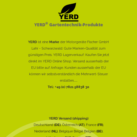
®
YERD
Gartentechnik-Produkte
YERD
ist eine
Marke
der Motorgeräte Fischer GmbH
Lahr - Schwarzwald: Gute Marken-Qualität zum
günstigen Preis. YERD Lagerverkauf: Kaufen Sie jetzt
direkt im YERD Online Shop. Versand ausserhalb der
EU bitte auf Anfrage. Kunden ausserhalb der EU
können wir selbstverständlich die Mehrwert-Steuer
erstatten......
Tel.: +49 (0) 7821 58838 30
YERD Versand (shipping)
Deutschland
(DE)
, Österreich
(AT)
, France
(FR)
,
Nederland
(NL)
, Belgique België Belgien
(BE)
,