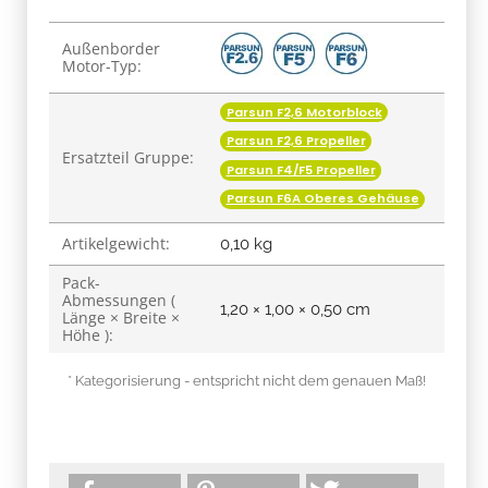
Produkteigenschaft
Wert
Außenborder
Motor-Typ:
Parsun F2,6 Motorblock
Parsun F2,6 Propeller
Ersatzteil Gruppe:
Parsun F4/F5 Propeller
Parsun F6A Oberes Gehäuse
Artikelgewicht:
0,10
kg
Pack-
Abmessungen (
1,20 × 1,00 × 0,50 cm
Länge × Breite ×
Höhe ):
* Kategorisierung - entspricht nicht dem genauen Maß!