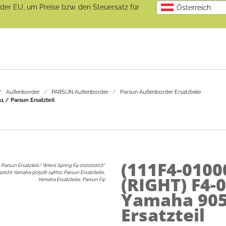
b der EU, um Preise bzw. den Steuersatz für
Österreich
Außenborder
PARSUN Außenborder
Parsun Außenborder Ersatzteile
 / Parsun Ersatzteil
(111F4-0100
Parsun Ersatzteil/ Wrest Spring F4-01000007/
pricht Yamaha 90508-14M11, Parsun Ersatzteile,
(RIGHT) F4-
Yamaha Ersatzteile, Parsun F4
:
Yamaha 905
Ersatzteil