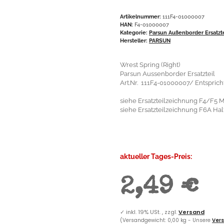
Artikelnummer:
111F4-01000007
HAN:
F4-01000007
Kategorie:
Parsun Außenborder Ersatzt
Hersteller:
PARSUN
Wrest Spring (Right)
Parsun Aussenborder Ersatzteil
Art.Nr. 111F4-01000007/ Entspri
siehe Ersatzteilzeichnung F4/F5 M
siehe Ersatzteilzeichnung F6A Halt
aktueller Tages-Preis:
2,49 €
✓
inkl. 19% USt. , zzgl.
Versand
(Versandgewicht: 0,00 kg - Unsere
Vers