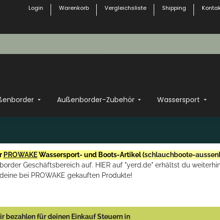
Login
Warenkorb
Vergleichsliste
Shipping
Kontak
ßenborder
Außenborder-Zubehör
Wassersport
r
PROWAKE
Wassersport- und Boots-Artikel (
schlauchboote-aussen
rder Geschäftsbereich auf. HIER auf "yerd.de" erhältst du weiterhin
deine bei PROWAKE gekauften Produkte!
r bezahlen für deinen Einkauf Steuern in