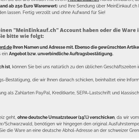
sand ab 250 Euro Warenwert
) und Ihre Sendung über MeinEinkauf.c
en lassen. Fertig verzollt und ohne Aufwand für Sie!
inen "MeinEinkauf.ch" Account haben oder die Ware i
e bitte wie folgt:
erd.de
Ihren Namen und Adresse mit. Ebenso die gewünschten Arti
s ein
Angebot bzw. unverbindliche Auftragsbestätigung.
h ist
, können Sie bei uns natürlich zu den üblichen Geschäftszeite
ags-Bestätigung, die wir Ihnen danach schicken, beinhaltet eine Info
lung als Zahlarten PayPal, Kreditkarte, SEPA-Lastschrift und klassi
eiz geht,
ohne deutsche Umsatzsteuer (19%) verschicken
, da wir vo
hr/Schwarzwald, benötigen wir hingegen den original Ausfuhrstempel 
n Sie die Ware an eine deutsche Abhol-Adresse an der schweizer Gren