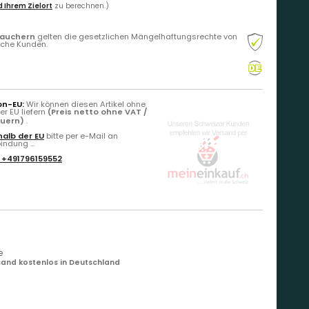
 Ihrem Zielort
zu berechnen.)
rauchern
gelten die gesetzlichen Mängelhaftungsrechte von
liche Kunden.
on-EU:
Wir können diesen Artikel ohne
r EU liefern
(Preis netto ohne VAT /
euern)
.
alb der EU
bitte per e-Mail an
ndung ...
:
+491796159552
e
and kostenlos in Deutschland