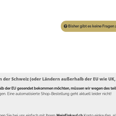
Bisher gibt es keine Fragen z
n der Schweiz (oder Ländern außerhalb der EU wie UK, T
halb der EU gesendet bekommen möchten, müssen wir wegen des tei
en. Eine automatisierte Shop-Bestellung geht aktuell leider nicht!
en Sie bei uns einfach mit Ihrem
MeinEinkauf.ch
Konto einkaufen, al