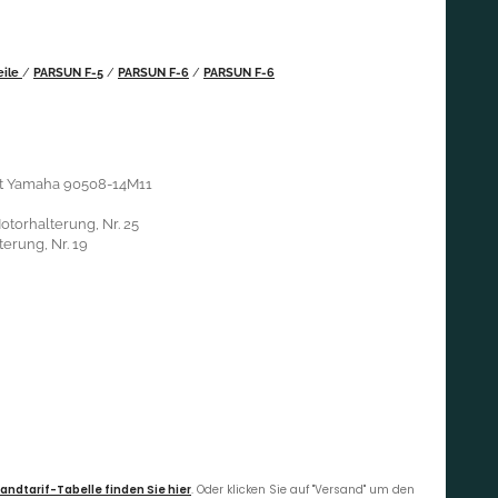
eile
/
PARSUN F-5
/
PARSUN F-6
/
PARSUN F-6
cht Yamaha 90508-14M11
otorhalterung, Nr. 25
erung, Nr. 19
andtarif-Tabelle finden Sie hier
. Oder klicken Sie auf "Versand" um den