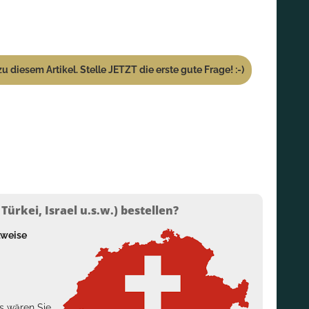
u diesem Artikel. Stelle JETZT die erste gute Frage! :-)
ürkei, Israel u.s.w.) bestellen?
lweise
s wären Sie