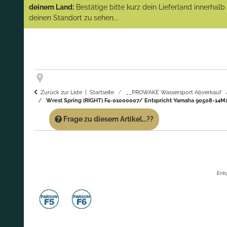
(Abverkauf)!
deinem Land:
Bestätige bitte kurz dein Lieferland innerhal
deinen Standort zu sehen...
GARANTIE UND SERVICE:
Du erhältst über
diese Seite weiterhin Support für PROWAKE
Artikel!
Fragen?
Ruf uns für Fragen zu PROWAKE
Artikeln einfach an!
Zurück zur Liste
Startseite
__PROWAKE Wassersport Abverkauf
Wrest Spring (RIGHT) F4-01000007/ Entspricht Yamaha 90508-14M11
Frage zu diesem Artikel...??
Ents