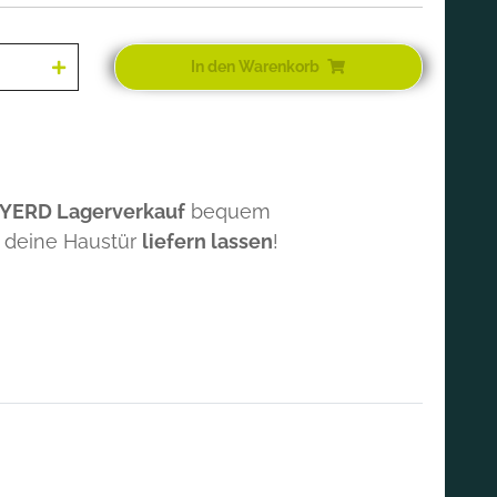
In den Warenkorb
 YERD Lagerverkauf
bequem
 deine Haustür
liefern lassen
!