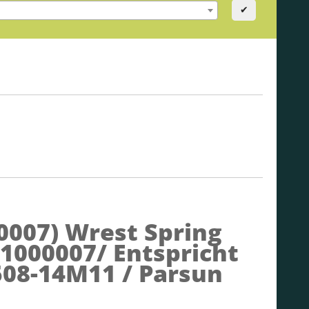
✔
0007)
Wrest Spring
01000007/ Entspricht
08-14M11 / Parsun