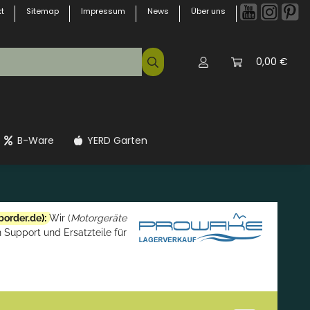
t
Sitemap
Impressum
News
Über uns
0,00 €
B-Ware
YERD Garten
border.de
):
Wir (
Motorgeräte
 Support und Ersatzteile für