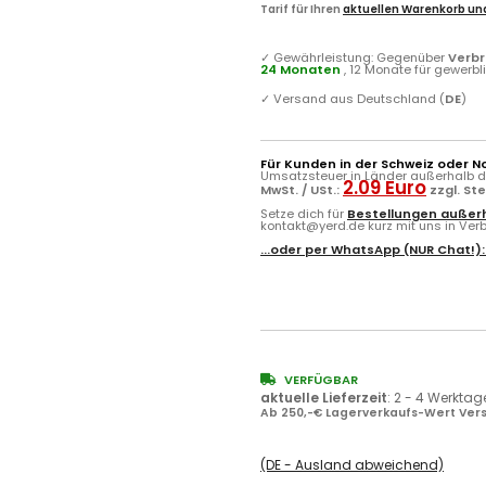
Tarif für Ihren
aktuellen Warenkorb und
✓
Gewährleistung: Gegenüber
Verb
24 Monaten
, 12 Monate für gewerb
✓
Versand aus Deutschland (
DE
)
Für Kunden in der Schweiz oder N
Umsatzsteuer in Länder außerhalb de
2.09 Euro
MwSt. / USt.:
zzgl. St
Setze dich für
Bestellungen außerh
kontakt@yerd.de kurz mit uns in Verbi
...oder per
WhatsApp
(NUR Chat!)
VERFÜGBAR
aktuelle Lieferzeit
:
2 - 4 Werktag
Ab 250,-€ Lagerverkaufs-Wert Vers
(DE - Ausland abweichend)