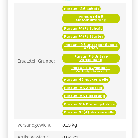
Parsun F2,6 Schaft
Parsun F4/F5
Motorhalterung
Parsun F4/F5 Schaft
Parsun F4/F5 Starter
Parsun F9.8 Untergehäuse +
Antrieb
Parsun F15 Untere
Verkleidung
Ersatzteil Gruppe:
Parsun F15 Zylinder +
Kurbelgehäuse I
Parsun F15 Nockenwelle
Parsun F6A Anlasser
Parsun F6A Halterung
Parsun F6A Kurbelgehäuse
Parsun F15(A) Nockenwelle
Versandgewicht:
0,10 kg
Artikelgewicht:
0,02
kg