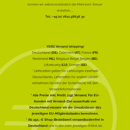
können wir selbstverständlich die Mehrwert-Steuer
erstatten......
Tel.: +49 (0) 7821 58838 30
YERD Versand (shipping)
Deutschland
(DE)
, Österreich
(AT)
, France
(FR)
,
Nederland
(NL)
, Belgique België Belgien
(BE)
,
Lëtzebuerg
(LU)
, Sverige
(SE)
* Lieferzeiten gelten für Lieferungen innerhalb
Deutschlands, Lieferzeiten für andere Länder
entnehmen Sie bitte der Schaltfläche mit den
Versandinformationen
* Alle Preise inkl. MwSt. zzgl. Versand. Für EU-
Kunden mit Versand-Ziel ausserhalb von
Deutschland müssen wir die Umsatzsteuer des
jeweiligen EU-Mitgliedsstaates berechnen.
* Ab 250,-€ Shop-Bestellwert versandkostenfrei in
Deutschland
und in den beim jeweiligen Artikel als