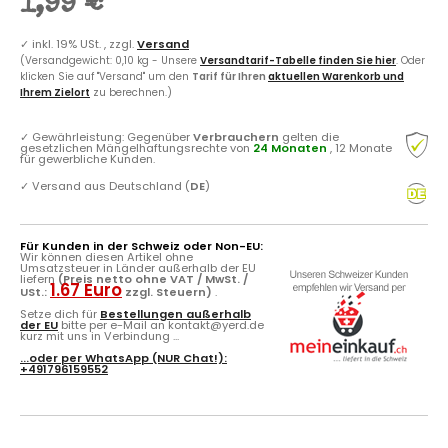
1,99 €
✓
inkl. 19% USt. , zzgl.
Versand
(Versandgewicht: 0,10 kg - Unsere
Versandtarif-Tabelle finden Sie hier
. Oder
klicken Sie auf "Versand" um den
Tarif für Ihren
aktuellen Warenkorb und
Ihrem Zielort
zu berechnen.)
✓
Gewährleistung: Gegenüber
Verbrauchern
gelten die
gesetzlichen Mängelhaftungsrechte von
24 Monaten
, 12 Monate
für gewerbliche Kunden.
✓
Versand aus Deutschland (
DE
)
Für Kunden in der Schweiz oder Non-EU:
Wir können diesen Artikel ohne
Umsatzsteuer in Länder außerhalb der EU
liefern
(Preis netto ohne VAT / MwSt. /
1.67 Euro
USt.:
zzgl. Steuern)
.
Setze dich für
Bestellungen außerhalb
der EU
bitte per e-Mail an kontakt@yerd.de
kurz mit uns in Verbindung ...
...oder per
WhatsApp
(NUR Chat!):
+491796159552