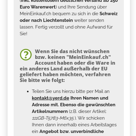
(
inkl. kostenlosem deutschen Versand ab 250
Euro Warenwert
) und Ihre Sendung über
MeinEinkauf.ch bequem zu sich in die
Schweiz
oder nach Liechtenstein
weiter senden
lassen. Fertig verzollt und ohne Aufwand für
Sie!
Wenn Sie das nicht wünschen
bzw. keinen "MeinEinkauf.ch"
Account haben oder die Ware in
ein anderes Land außerhalb der EU
geliefert haben möchten, verfahren
Sie bitte wie folgt:
Teilen Sie uns hierzu bitte per Mail an
kontakt@yerd.de
Ihren Namen und
Adresse mit. Ebenso die gewünschten
Artikelnummern
(z.B. dieser Artikel:
111GB-T5783-M6x35
). Wir schicken
Ihnen dann innerhalb eines Arbeitstages
ein
Angebot bzw. unverbindliche