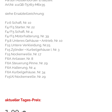
Parsun Aussenborder Ersatzteil
Art.Nr. 111GB-T5783-M6x35
siehe Ersatzteilzeichnung:
F2.6 Schaft, Nr. 10
F4/F5 Starter, Nr. 22
F4/F5 Schaft, Nr. 4
F4/F5 Motorhalterung, Nr. 39
F9.8 Unteres Gehäuse + Antrieb, Nr. 10
F15 Untere Verkleidung, Nr.25
F15 Zylinder + Kurbelgehäuse I, Nr. 3
F15 Nockenwelle, Nr. 17
F6A Anlasser, Nr. 8
F6A Steuerung Pinne, Nr. 29
F6A Halterung, Nr. 4
F6A Kurbelgehäuse, Nr. 34
F15(A) Nockenwelle, Nr. 29
aktueller Tages-Preis: