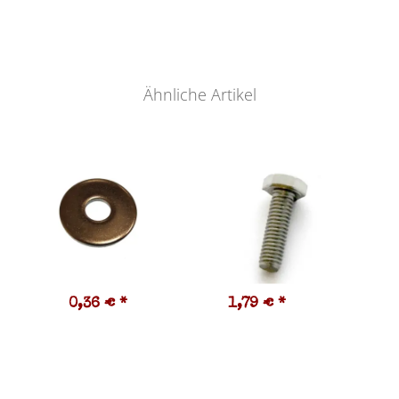
Ähnliche Artikel
0,36 €
*
1,79 €
*
0