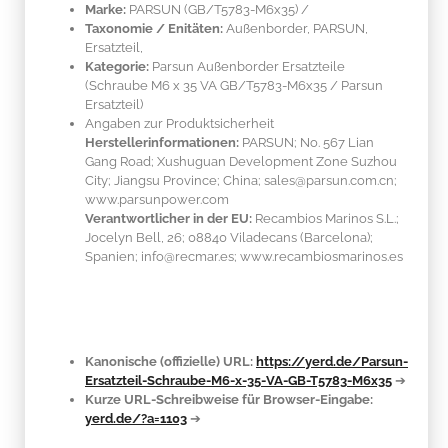
Marke:
PARSUN
(GB/T5783-M6x35)
/
Taxonomie / Enitäten:
Außenborder, PARSUN,
Ersatzteil,
Kategorie:
Parsun Außenborder Ersatzteile
(Schraube M6 x 35 VA GB/T5783-M6x35 / Parsun
Ersatzteil)
Angaben zur Produktsicherheit
Herstellerinformationen:
PARSUN; No. 567 Lian
Gang Road; Xushuguan Development Zone Suzhou
City; Jiangsu Province; China; sales@parsun.com.cn;
www.parsunpower.com
Verantwortlicher in der EU:
Recambios Marinos S.L.;
Jocelyn Bell, 26; 08840 Viladecans (Barcelona);
Spanien; info@recmar.es; www.recambiosmarinos.es
Kanonische (offizielle) URL:
https://yerd.de/Parsun-
Ersatzteil-Schraube-M6-x-35-VA-GB-T5783-M6x35
➔
Kurze URL-Schreibweise für Browser-Eingabe:
yerd.de/?a=1103
➔