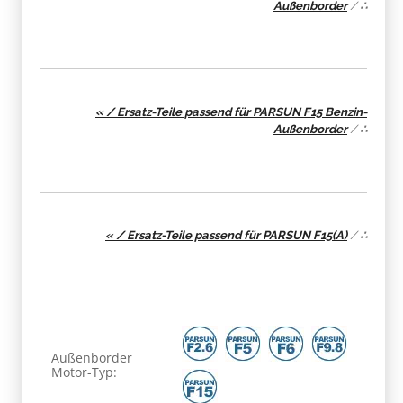
Außenborder
/
∴
« / Ersatz-Teile passend für PARSUN F15 Benzin-
Außenborder
/
∴
« / Ersatz-Teile passend für PARSUN F15(A)
/
∴
Produkteigenschaft
Wert
Außenborder
Motor-Typ: