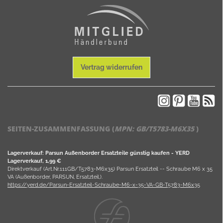
Vertrag widerrufen
SEITEN-ZUSAMMENFASSUNG (
MPN:
GB/T5783-M6X35
)
Lagerverkauf: Parsun Außenborder Ersatzteile günstig kaufen - YERD
Lagerverkauf, 1,99 €
Direktverkauf (Art.Nr.111GB/T5783-M6x35) Parsun Ersatzteil -- Schraube M6 x 35
VA (Außenborder, PARSUN, Ersatzteil,).
https://yerd.de/Parsun-Ersatzteil-Schraube-M6-x-35-VA-GB-T5783-M6x35