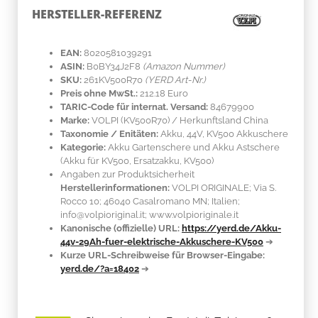
HERSTELLER-REFERENZ
EAN:
8020581039291
ASIN:
B0BY34J2F8
(Amazon Nummer)
SKU:
261KV500R70
(YERD Art-Nr.)
Preis ohne MwSt.:
212.18 Euro
TARIC-Code für internat. Versand:
84679900
Marke:
VOLPI
(KV500R70)
/ Herkunftsland
China
Taxonomie / Enitäten:
Akku, 44V, KV500 Akkuschere
Kategorie:
Akku Gartenschere und Akku Astschere
(Akku für KV500, Ersatzakku, KV500)
Angaben zur Produktsicherheit
Herstellerinformationen:
VOLPI ORIGINALE; Via S.
Rocco 10; 46040 Casalromano MN; Italien;
info@volpioriginal.it; www.volpioriginale.it
Kanonische (offizielle) URL:
https://yerd.de/Akku-
44v-29Ah-fuer-elektrische-Akkuschere-KV500
➔
Kurze URL-Schreibweise für Browser-Eingabe:
yerd.de/?a=18402
➔