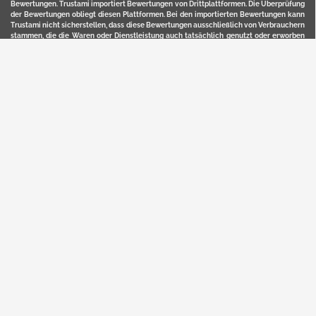
Bewertungen. Trustami importiert Bewertungen von Drittplattformen. Die Überprüfung
der Bewertungen obliegt diesen Plattformen. Bei den importierten Bewertungen kann
Trustami nicht sicherstellen, dass diese Bewertungen ausschließlich von Verbrauchern
stammen, die die Waren oder Dienstleistung auch tatsächlich genutzt oder erworben
haben. Weitere Details zur Herkunft und unmittelbaren Nachverfolung bzw. Referenz
der einzelnen Bewertungen, erhalten Sie durch klicken auf das Trustami-Logo.
YERD ist eine eingetragene Marke und ein Online-Shop der Motorgeräte Fischer GmbH
in Lahr/Schwarzwald. Unter der Marke YERD vertreibt das Unternehmen Produkte aus
Garten-, Land-, Forst- und Kommunaltechnik sowie ausgewählte D2C-Produkte.
Hier finden Sie unsern Verkauf auf
Ebay
und
Amazon
. Bitte beachten Sie, dass wir bei
Kaufland, Ebay (motofischtec) bzw. Amazon eventuell andere Konditionen und Preise
haben, als in unserem Lager-Direktverkauf.
Sicher, bequem und flexibel kaufen...