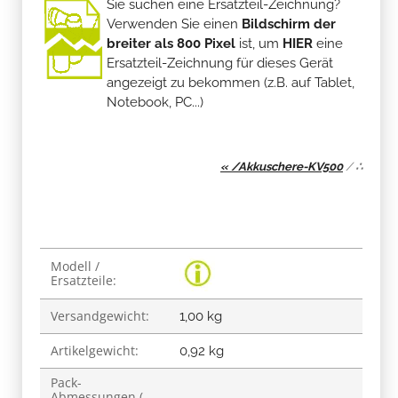
Sie suchen eine Ersatzteil-Zeichnung?
Verwenden Sie einen
Bildschirm der
breiter als 800 Pixel
ist, um
HIER
eine
Ersatzteil-Zeichnung für dieses Gerät
angezeigt zu bekommen (z.B. auf Tablet,
Notebook, PC...)
« /Akkuschere-KV500
/
∴
Produkteigenschaft
Wert
Modell /
Ersatzteile:
Versandgewicht:
1,00 kg
Artikelgewicht:
0,92
kg
Pack-
Abmessungen (