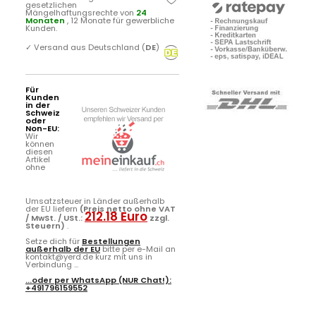
gesetzlichen
Mängelhaftungsrechte von
24
Monaten
, 12 Monate für gewerbliche
Kunden.
✓
Versand aus Deutschland (
DE
)
Für
Kunden
in der
Schweiz
oder
Non-EU:
Wir
können
diesen
Artikel
ohne
Umsatzsteuer in Länder außerhalb
der EU liefern
(Preis netto ohne VAT
212.18 Euro
/ MwSt. / USt.:
zzgl.
Steuern)
.
Setze dich für
Bestellungen
außerhalb der EU
bitte per e-Mail an
kontakt@yerd.de kurz mit uns in
Verbindung ...
...oder per
WhatsApp
(NUR Chat!):
+491796159552