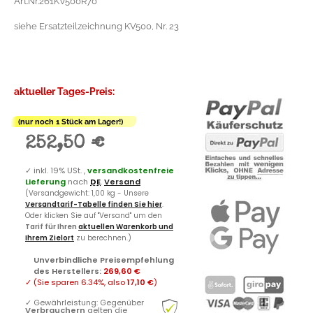
Art.Nr.261KV500R70
siehe Ersatzteilzeichnung KV500, Nr. 23
aktueller Tages-Preis:
(nur noch 1 Stück am Lager!)
252,50 €
✓
inkl. 19% USt. ,
versandkostenfreie
Lieferung
nach
DE
.
Versand
(Versandgewicht: 1,00 kg - Unsere
Versandtarif-Tabelle finden Sie hier
.
Oder klicken Sie auf "Versand" um den
Tarif für Ihren
aktuellen Warenkorb und
Ihrem Zielort
zu berechnen.)
Unverbindliche Preisempfehlung
des Herstellers
:
269,60 €
✓
(Sie sparen
6.34%
, also
17,10 €
)
✓
Gewährleistung: Gegenüber
Verbrauchern
gelten die