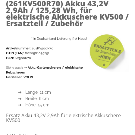
(261KV500R70)
Akku 43,2V
2,9Ah / 125,28 Wh, für
elektrische Akkuschere KV500 /
Ersatzteil / Zubehör
*
in Deutschland Lieferung frei Haus!
Artikelnummer:
261KV500R70
GTIN (EAN):
8020581039291
HAN:
KV500R70
Siehe auch:
⇒
Akku-Gartenscheren / elektrische
Rebscheren
Hersteller:
VOLPI
➔ Länge: 11 cm
➔ Breite: 6 cm
➔ Höhe: 15 cm
Ersatz Akku 43,2V 2,9Ah für elektrische Akkuschere
KV500