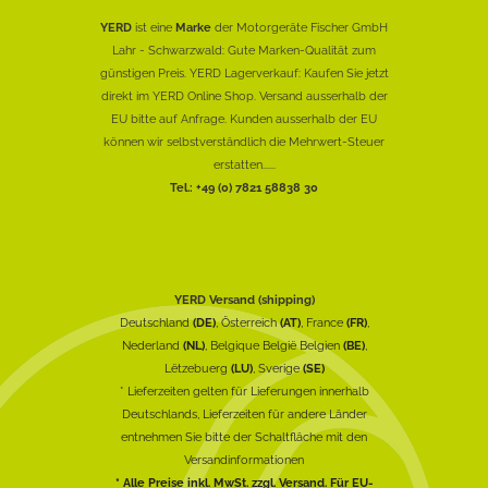
YERD
ist eine
Marke
der Motorgeräte Fischer GmbH
Lahr - Schwarzwald: Gute Marken-Qualität zum
günstigen Preis. YERD Lagerverkauf: Kaufen Sie jetzt
direkt im YERD Online Shop. Versand ausserhalb der
EU bitte auf Anfrage. Kunden ausserhalb der EU
können wir selbstverständlich die Mehrwert-Steuer
erstatten......
Tel.: +49 (0) 7821 58838 30
YERD Versand (shipping)
Deutschland
(DE)
, Österreich
(AT)
, France
(FR)
,
Nederland
(NL)
, Belgique België Belgien
(BE)
,
Lëtzebuerg
(LU)
, Sverige
(SE)
* Lieferzeiten gelten für Lieferungen innerhalb
Deutschlands, Lieferzeiten für andere Länder
entnehmen Sie bitte der Schaltfläche mit den
Versandinformationen
* Alle Preise inkl. MwSt. zzgl. Versand. Für EU-