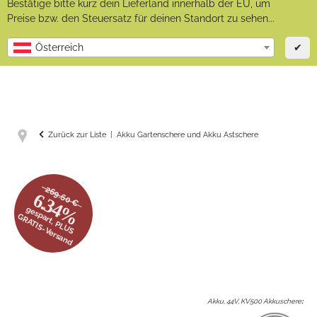
Bestätige bitte kurz dein Lieferland innerhalb der EU, um
Preise bzw. den Steuersatz für deinen Standort zu sehen...
✔
Österreich
Zurück zur Liste
Akku Gartenschere und Akku Astschere
269.60 €
6.34%
gespart, PLUS
GRATIS-Versand
Akku, 44V, KV500 Akkuschere
: