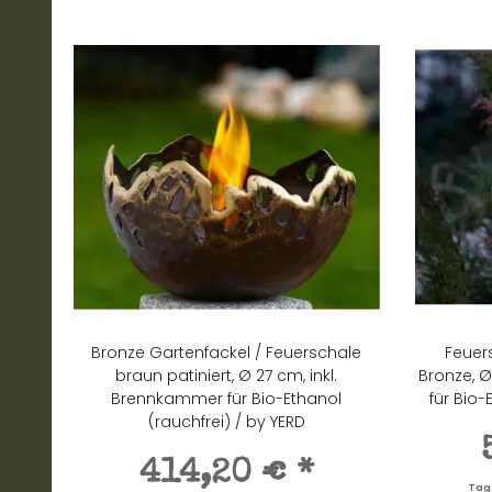
Bronze Gartenfackel / Feuerschale
Feuer
braun patiniert, Ø 27 cm, inkl.
Bronze, Ø
Brennkammer für Bio-Ethanol
für Bio-
(rauchfrei) / by YERD
414,20 €
*
Tage