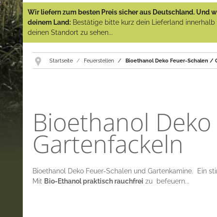
Wir liefern zum besten Preis sicher aus Deutschland. Und wi
deinem Land:
Bestätige bitte kurz dein Lieferland innerhal
deinen Standort zu sehen...
Startseite
Feuerstellen
Bioethanol Deko Feuer-Schalen / 
Bioethanol Deko 
Gartenfackeln
Bioethanol Deko Feuer-Schalen und Gartenkamine. Ein sti
Mit
Bio-Ethanol praktisch rauchfrei
zu befeuern...