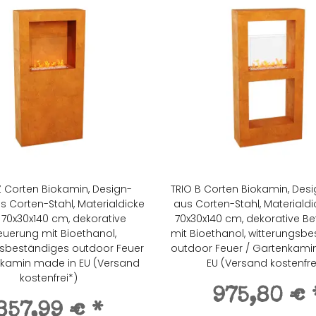
Z Corten Biokamin, Design-
TRIO B Corten Biokamin, Des
s Corten-Stahl, Materialdicke
aus Corten-Stahl, Materiald
70x30x140 cm, dekorative
70x30x140 cm, dekorative B
euerung mit Bioethanol,
mit Bioethanol, witterungsb
gsbeständiges outdoor Feuer
outdoor Feuer / Gartenkami
nkamin made in EU (Versand
EU (Versand kostenfre
kostenfrei*)
975,80 €
857,99 €
*