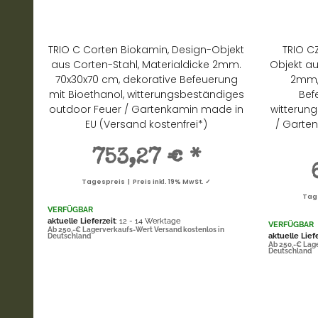
TRIO C Corten Biokamin, Design-Objekt
TRIO C
aus Corten-Stahl, Materialdicke 2mm.
Objekt au
70x30x70 cm, dekorative Befeuerung
2mm, 
mit Bioethanol, witterungsbeständiges
Bef
outdoor Feuer / Gartenkamin made in
witterun
EU (Versand kostenfrei*)
/ Garte
753,27 €
*
Tagespreis | Preis inkl. 19% MwSt. ✓
Tage
VERFÜGBAR
aktuelle Lieferzeit
: 12 - 14 Werktage
VERFÜGBAR
Ab 250,-€ Lagerverkaufs-Wert Versand kostenlos in
aktuelle Lief
Deutschland
Ab 250,-€ Lag
Deutschland