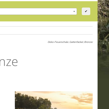
✔
Deko-Feuerschale, Gartenfackel, Bronze
:
onze