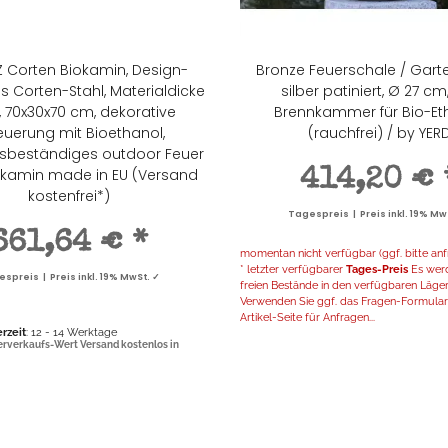
Z Corten Biokamin, Design-
Bronze Feuerschale / Gart
s Corten-Stahl, Materialdicke
silber patiniert, Ø 27 cm, 
70x30x70 cm, dekorative
Brennkammer für Bio-Et
euerung mit Bioethanol,
(rauchfrei) / by YER
gsbeständiges outdoor Feuer
nkamin made in EU (Versand
414,20 €
kostenfrei*)
Tagespreis | Preis inkl. 19% Mw
661,64 €
*
momentan nicht verfügbar (ggf. bitte anf
* letzter verfügbarer
Tages-Preis
Es werd
spreis | Preis inkl. 19% MwSt. ✓
freien Bestände in den verfügbaren Läger
Verwenden Sie ggf. das Fragen-Formular 
Artikel-Seite für Anfragen...
erzeit
: 12 - 14 Werktage
erverkaufs-Wert Versand kostenlos in