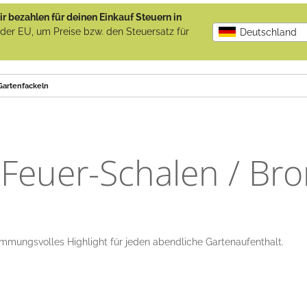
r bezahlen für deinen Einkauf Steuern in
b der EU, um Preise bzw. den Steuersatz für
Deutschland
Gartenfackeln
Feuer-Schalen / Br
mmungsvolles Highlight für jeden abendliche Gartenaufenthalt.