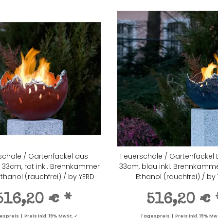
schale / Gartenfackel aus
Feuerschale / Gartenfackel 
 33cm, rot inkl. Brennkammer
33cm, blau inkl. Brennkamme
Ethanol (rauchfrei) / by YERD
Ethanol (rauchfrei) / by
516,20 €
*
516,20 €
spreis | Preis inkl. 19% MwSt. ✓
Tagespreis | Preis inkl. 19% Mw