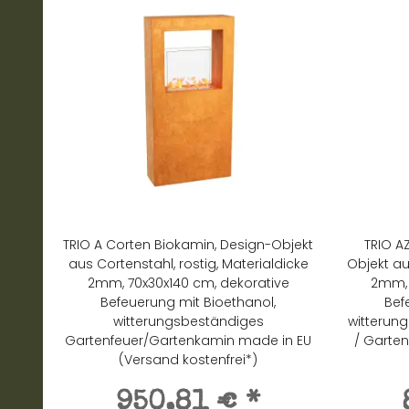
TRIO A Corten Biokamin, Design-Objekt
TRIO A
aus Cortenstahl, rostig, Materialdicke
Objekt au
2mm, 70x30x140 cm, dekorative
2mm, 
Befeuerung mit Bioethanol,
Bef
witterungsbeständiges
witterun
Gartenfeuer/Gartenkamin made in EU
/ Garte
(Versand kostenfrei*)
950,81 €
*