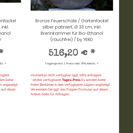
enfackel
Bronze Feuerschale / Gartenfackel
inkl.
silber patiniert, Ø 33 cm, inkl.
hanol
Brennkammer für Bio-Ethanol
D
(rauchfrei) / by YERD
*
516,20 €
*
St. ✓
Tagespreis | Preis inkl. 19% MwSt. ✓
ragen)
momentan nicht verfügbar (ggf. bitte anfragen)
en keine
* letzter verfügbarer
Tages-Preis
Es werden keine
n angezeigt.
freien Bestände in den verfügbaren Lägern angezeigt.
auf dieser
Verwenden Sie ggf. das Fragen-Formular auf dieser
Artikel-Seite für Anfragen...