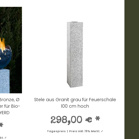
Bronze, Ø
Stele aus Granit grau für Feuerschale
r für Bio-
100 cm hoch
 YERD
298,00 €
*
*
Tagespreis | Preis inkl. 19% MwSt. ✓
St. ✓