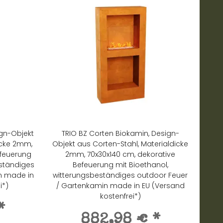
ign-Objekt
TRIO BZ Corten Biokamin, Design-
icke 2mm,
Objekt aus Corten-Stahl, Materialdicke
efeuerung
2mm, 70x30x140 cm, dekorative
eständiges
Befeuerung mit Bioethanol,
n made in
witterungsbeständiges outdoor Feuer
i*)
/ Gartenkamin made in EU (Versand
kostenfrei*)
*
882,98 €
*