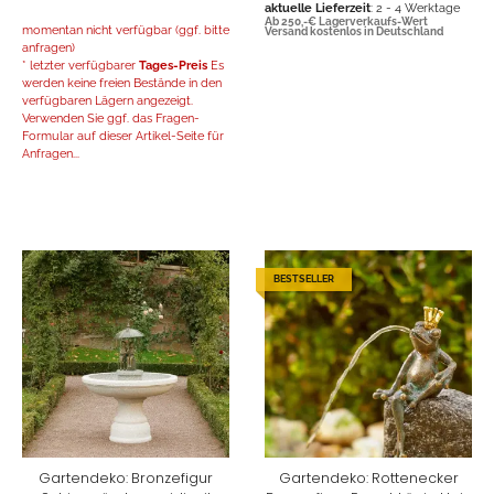
aktuelle Lieferzeit
: 2 - 4 Werktage
Ab 250,-€ Lagerverkaufs-Wert
momentan nicht verfügbar (ggf. bitte
Versand kostenlos in Deutschland
anfragen)
* letzter verfügbarer
Tages-Preis
Es
werden keine freien Bestände in den
verfügbaren Lägern angezeigt.
Verwenden Sie ggf. das Fragen-
Formular auf dieser Artikel-Seite für
Anfragen...
BESTSELLER
Gartendeko: Bronzefigur
Gartendeko: Rottenecker