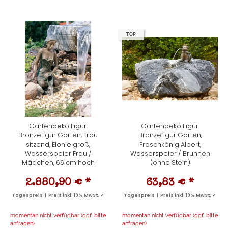
TOP
Gartendeko Figur:
Gartendeko Figur:
Bronzefigur Garten, Frau
Bronzefigur Garten,
sitzend, Elonie groß,
Froschkönig Albert,
Wasserspeier Frau /
Wasserspeier / Brunnen
Mädchen, 66 cm hoch
(ohne Stein)
2.880,90 €
*
63,83 €
*
Tagespreis | Preis inkl. 19% MwSt. ✓
Tagespreis | Preis inkl. 19% MwSt. ✓
momentan nicht verfügbar (ggf. bitte
momentan nicht verfügbar (ggf. bitte
anfragen)
anfragen)