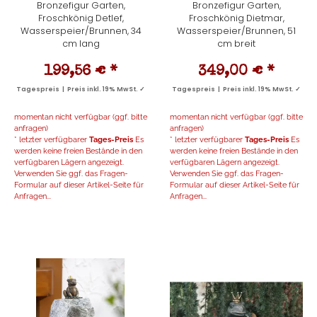
Bronzefigur Garten,
Bronzefigur Garten,
Froschkönig Detlef,
Froschkönig Dietmar,
Wasserspeier/Brunnen, 34
Wasserspeier/Brunnen, 51
cm lang
cm breit
199,56 €
*
349,00 €
*
Tagespreis | Preis inkl. 19% MwSt. ✓
Tagespreis | Preis inkl. 19% MwSt. ✓
momentan nicht verfügbar (ggf. bitte
momentan nicht verfügbar (ggf. bitte
anfragen)
anfragen)
* letzter verfügbarer
Tages-Preis
Es
* letzter verfügbarer
Tages-Preis
Es
werden keine freien Bestände in den
werden keine freien Bestände in den
verfügbaren Lägern angezeigt.
verfügbaren Lägern angezeigt.
Verwenden Sie ggf. das Fragen-
Verwenden Sie ggf. das Fragen-
Formular auf dieser Artikel-Seite für
Formular auf dieser Artikel-Seite für
Anfragen...
Anfragen...