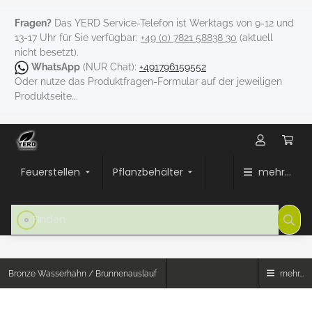
Fragen?
Das YERD Service-Telefon ist Werktags von 9-12 und
13-17 Uhr für Sie verfügbar:
+49 (0) 7821 58838 30
(aktuell
nicht besetzt).
WhatsApp
(NUR Chat):
+491796159552
Oder nutze das Produktfragen-Formular auf der jeweiligen
Produktseite...
Feuerstellen
Pflanzbehälter
mehr...
Bronze Wasserhahn / Brunnenauslauf
mehr...