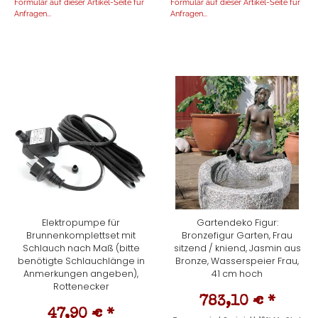
Formular auf dieser Artikel-Seite für
Formular auf dieser Artikel-Seite für
Anfragen...
Anfragen...
Elektropumpe für
Gartendeko Figur:
Brunnenkomplettset mit
Bronzefigur Garten, Frau
Schlauch nach Maß (bitte
sitzend / kniend, Jasmin aus
benötigte Schlauchlänge in
Bronze, Wasserspeier Frau,
Anmerkungen angeben),
41 cm hoch
Rottenecker
783,10 €
*
47,90 €
*