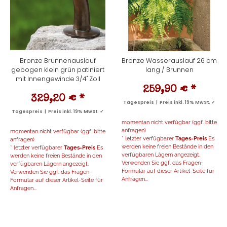
Bronze Brunnenauslauf
Bronze Wasserauslauf 26 cm
gebogen klein grün patiniert
lang / Brunnen
mit Innengewinde 3/4" Zoll
259,90 €
*
329,20 €
*
Tagespreis | Preis inkl. 19% MwSt. ✓
Tagespreis | Preis inkl. 19% MwSt. ✓
momentan nicht verfügbar (ggf. bitte
anfragen)
momentan nicht verfügbar (ggf. bitte
* letzter verfügbarer
Tages-Preis
Es
anfragen)
werden keine freien Bestände in den
* letzter verfügbarer
Tages-Preis
Es
verfügbaren Lägern angezeigt.
werden keine freien Bestände in den
Verwenden Sie ggf. das Fragen-
verfügbaren Lägern angezeigt.
Formular auf dieser Artikel-Seite für
Verwenden Sie ggf. das Fragen-
Anfragen...
Formular auf dieser Artikel-Seite für
Anfragen...