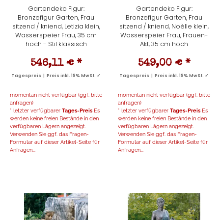
Gartendeko Figur:
Gartendeko Figur:
Bronzefigur Garten, Frau
Bronzefigur Garten, Frau
sitzend / kniend, Letizia klein,
sitzend / kniend, Noèlle klein,
Wasserspeier Frau, 35 cm
Wasserspeier Frau, Frauen-
hoch - Stil klassisch
Akt, 35 cm hoch
546,11 €
*
549,00 €
*
Tagespreis | Preis inkl. 19% MwSt. ✓
Tagespreis | Preis inkl. 19% MwSt. ✓
momentan nicht verfügbar (ggf. bitte
momentan nicht verfügbar (ggf. bitte
anfragen)
anfragen)
* letzter verfügbarer
Tages-Preis
Es
* letzter verfügbarer
Tages-Preis
Es
werden keine freien Bestände in den
werden keine freien Bestände in den
verfügbaren Lägern angezeigt.
verfügbaren Lägern angezeigt.
Verwenden Sie ggf. das Fragen-
Verwenden Sie ggf. das Fragen-
Formular auf dieser Artikel-Seite für
Formular auf dieser Artikel-Seite für
Anfragen...
Anfragen...