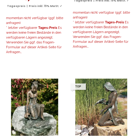
Tagespreis | Preis inkl. 19% MwSt. ✓
Tagespreis | Preis inkl. 19% MwSt. ✓
momentan nicht verfügbar (ggf. bitte
anfragen)
momentan nicht verfügbar (ggf. bitte
* letzter verfügbarer
Tages-Preis
Es
anfragen)
werden keine freien Bestände in den
* letzter verfügbarer
Tages-Preis
Es
verfügbaren Lägern angezeigt.
werden keine freien Bestände in den
Verwenden Sie ggf. das Fragen-
verfügbaren Lägern angezeigt.
Formular auf dieser Artikel-Seite für
Verwenden Sie ggf. das Fragen-
Anfragen...
Formular auf dieser Artikel-Seite für
Anfragen...
TOP