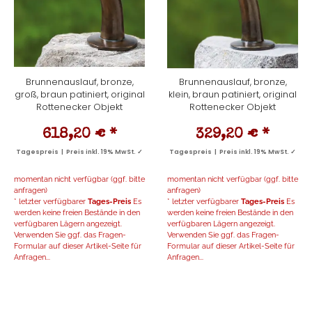
Brunnenauslauf, bronze,
Brunnenauslauf, bronze,
groß, braun patiniert, original
klein, braun patiniert, original
Rottenecker Objekt
Rottenecker Objekt
618,20 €
*
329,20 €
*
Tagespreis | Preis inkl. 19% MwSt. ✓
Tagespreis | Preis inkl. 19% MwSt. ✓
momentan nicht verfügbar (ggf. bitte
momentan nicht verfügbar (ggf. bitte
anfragen)
anfragen)
* letzter verfügbarer
Tages-Preis
Es
* letzter verfügbarer
Tages-Preis
Es
werden keine freien Bestände in den
werden keine freien Bestände in den
verfügbaren Lägern angezeigt.
verfügbaren Lägern angezeigt.
Verwenden Sie ggf. das Fragen-
Verwenden Sie ggf. das Fragen-
Formular auf dieser Artikel-Seite für
Formular auf dieser Artikel-Seite für
Anfragen...
Anfragen...