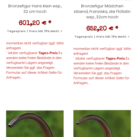
Bronzefigur Hans klein wsp.,
Bronzefigur Mädchen
32 cm hoch
sitzend, Franziska, die Flötistin
wsp., 32cm hoch
601,20 €
*
652,20 €
*
Tagespreis | Preis inkl. 19% MwSt. ✓
Tagespreis | Preis inkl. 19% MwSt. ✓
momentan nicht verfügbar (ggf. bitte
anfragen)
momentan nicht verfügbar (ggf. bitte
* letzter verfügbarer
Tages-Preis
Es
anfragen)
werden keine freien Bestände in den
* letzter verfügbarer
Tages-Preis
Es
verfügbaren Lägern angezeigt.
werden keine freien Bestände in den
Verwenden Sie ggf. das Fragen-
verfügbaren Lägern angezeigt.
Formular auf dieser Artikel-Seite für
Verwenden Sie ggf. das Fragen-
Anfragen...
Formular auf dieser Artikel-Seite für
Anfragen...