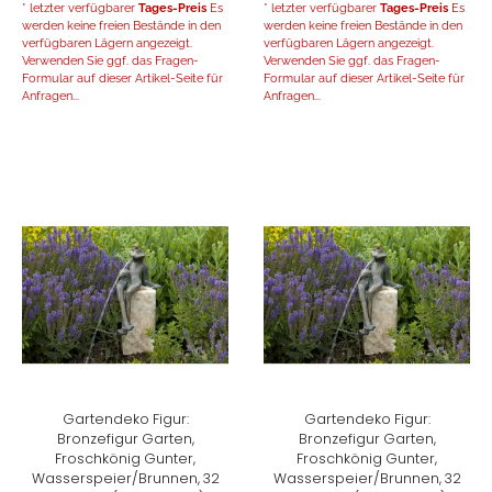
* letzter verfügbarer
Tages-Preis
Es
* letzter verfügbarer
Tages-Preis
Es
werden keine freien Bestände in den
werden keine freien Bestände in den
verfügbaren Lägern angezeigt.
verfügbaren Lägern angezeigt.
Verwenden Sie ggf. das Fragen-
Verwenden Sie ggf. das Fragen-
Formular auf dieser Artikel-Seite für
Formular auf dieser Artikel-Seite für
Anfragen...
Anfragen...
Gartendeko Figur:
Gartendeko Figur:
Bronzefigur Garten,
Bronzefigur Garten,
Froschkönig Gunter,
Froschkönig Gunter,
Wasserspeier/Brunnen, 32
Wasserspeier/Brunnen, 32