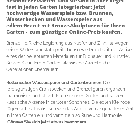
besonderer Gärten. Und sie sind in aller Regel
fast in jeden Garten integrierbar: Jetzt
hochwertige Wasserspiele bzw. Brunnen,
Wasserbecken und Wasserspeier aus
edlem
Granit mit Bronze-Skulpturen für Ihren
Garten - zum günstigen Online-Preis kaufen
.
Bronze (i.d.R. eine Legierung aus Kupfer und Zinn) ist wegen
seiner Widerstandsfähigkeit ebenso wie Granit seit der Antike
eines der beliebtesten Materialen für Bildhauer und Künstler.
Setzen Sie
in Ihrem Garten
klassische Akzente, die
Generationen überdauern!
Rottenecker Wasserspeier und Gartenbrunnen:
Die
preisgünstigen Granitbecken und Bronzefiguren ergänzen
harmonisch und stilvoll Ihren schönen Garten und setzen
klassische Akzente in zeitloser Schönheit. Die edlen Kleinode
fügen sich naturalistisch wie das Abbild von angehaltener Zeit
in Ihren Garten ein und vermitteln so Ruhe und Harmonie!
Gönnen Sie sich jetzt etwas besonders.