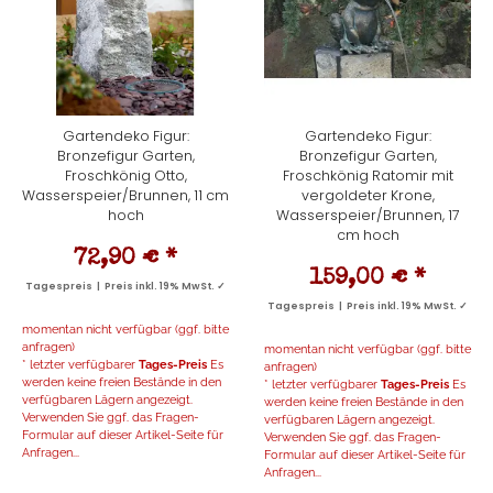
Gartendeko Figur:
Gartendeko Figur:
Bronzefigur Garten,
Bronzefigur Garten,
Froschkönig Otto,
Froschkönig Ratomir mit
Wasserspeier/Brunnen, 11 cm
vergoldeter Krone,
hoch
Wasserspeier/Brunnen, 17
cm hoch
72,90 €
*
159,00 €
*
Tagespreis | Preis inkl. 19% MwSt. ✓
Tagespreis | Preis inkl. 19% MwSt. ✓
momentan nicht verfügbar (ggf. bitte
anfragen)
momentan nicht verfügbar (ggf. bitte
* letzter verfügbarer
Tages-Preis
Es
anfragen)
werden keine freien Bestände in den
* letzter verfügbarer
Tages-Preis
Es
verfügbaren Lägern angezeigt.
werden keine freien Bestände in den
Verwenden Sie ggf. das Fragen-
verfügbaren Lägern angezeigt.
Formular auf dieser Artikel-Seite für
Verwenden Sie ggf. das Fragen-
Anfragen...
Formular auf dieser Artikel-Seite für
Anfragen...