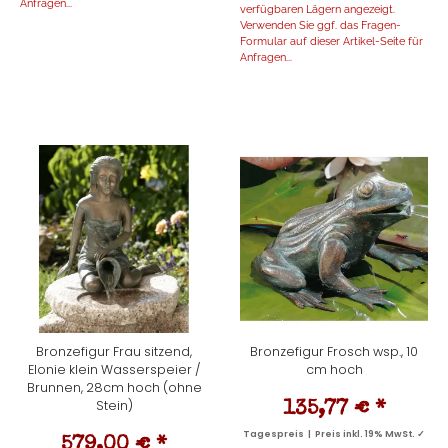
Anfragen...
verfügbaren Lägern angezeigt.
Verwenden Sie ggf. das Fragen-
Formular auf dieser Artikel-Seite für
Anfragen...
Bronzefigur Frau sitzend,
Bronzefigur Frosch wsp., 10
Elonie klein Wasserspeier /
cm hoch
Brunnen, 28cm hoch (ohne
Stein)
135,77 €
*
Tagespreis | Preis inkl. 19% MwSt. ✓
579,00 €
*