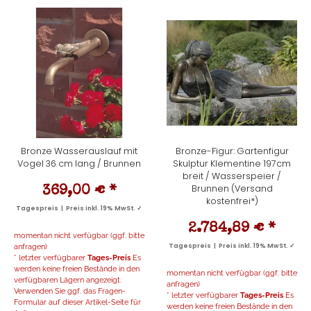
Bronze Wasserauslauf mit
Bronze-Figur: Gartenfigur
Vogel 36 cm lang / Brunnen
Skulptur Klementine 197cm
breit / Wasserspeier /
Brunnen (Versand
369,00 €
*
kostenfrei*)
Tagespreis | Preis inkl. 19% MwSt. ✓
2.784,89 €
*
momentan nicht verfügbar (ggf. bitte
anfragen)
Tagespreis | Preis inkl. 19% MwSt. ✓
* letzter verfügbarer
Tages-Preis
Es
werden keine freien Bestände in den
momentan nicht verfügbar (ggf. bitte
verfügbaren Lägern angezeigt.
anfragen)
Verwenden Sie ggf. das Fragen-
* letzter verfügbarer
Tages-Preis
Es
Formular auf dieser Artikel-Seite für
werden keine freien Bestände in den