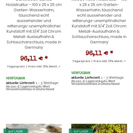
Holzstruktur – 100 x 25 x 25 cm
x 25 x 25 cm Garten-
Garten-Wasserhahn,
Wasserhahn, täuschend
täuschend echt
echt aussehender und
aussehender und
witterungs-unempfindlicher
witterungs-unempfindlicher
Kunststoff mit 3/4" Zoll Chrom
Kunststoff mit 3/4" Zoll Chrom
Metall-Auslaufhahn &
Metall-Auslaufhahn &
Schlauchanschluss, made in
Schlauchanschluss, made in
Germany
Germany
96,11 €
*
96,11 €
*
Tagespreis | Preis inkl. 19% MwSt. ✓
Tagespreis | Preis inkl. 19% MwSt. ✓
VERFÜGBAR
aktuelle Lieferzeit
: 1 - 3 Werktage
VERFÜGBAR
Ab 250,-€ Lagerverkaufs-Wert
aktuelle Lieferzeit
: 1 - 3 Werktage
Versand kostenlos in Deutschland
Ab 250,-€ Lagerverkaufs-Wert
Versand kostenlos in Deutschland
AUF LAGER
AUF LAGER