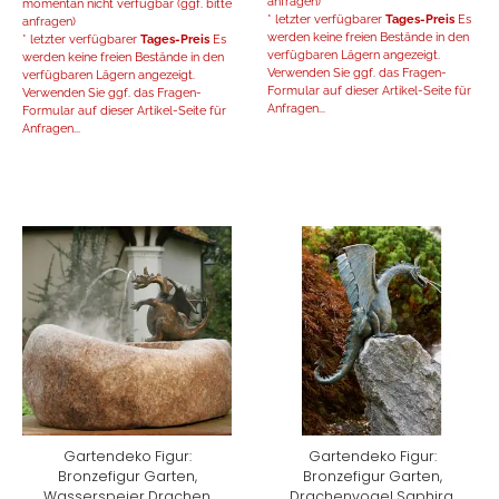
anfragen)
momentan nicht verfügbar (ggf. bitte
* letzter verfügbarer
Tages-Preis
Es
anfragen)
werden keine freien Bestände in den
* letzter verfügbarer
Tages-Preis
Es
verfügbaren Lägern angezeigt.
werden keine freien Bestände in den
Verwenden Sie ggf. das Fragen-
verfügbaren Lägern angezeigt.
Formular auf dieser Artikel-Seite für
Verwenden Sie ggf. das Fragen-
Anfragen...
Formular auf dieser Artikel-Seite für
Anfragen...
Gartendeko Figur:
Gartendeko Figur:
Bronzefigur Garten,
Bronzefigur Garten,
Wasserspeier Drachen
Drachenvogel Saphira,