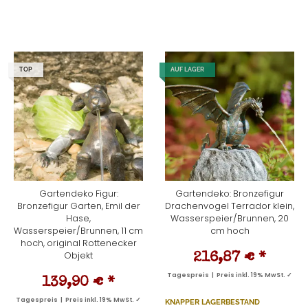
TOP
AUF LAGER
Gartendeko Figur:
Gartendeko: Bronzefigur
Bronzefigur Garten, Emil der
Drachenvogel Terrador klein,
Hase,
Wasserspeier/Brunnen, 20
Wasserspeier/Brunnen, 11 cm
cm hoch
hoch, original Rottenecker
Objekt
216,87 €
*
Tagespreis | Preis inkl. 19% MwSt. ✓
139,90 €
*
Tagespreis | Preis inkl. 19% MwSt. ✓
KNAPPER LAGERBESTAND