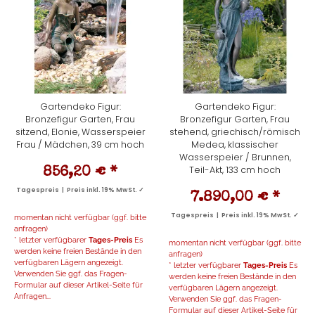
Gartendeko Figur:
Gartendeko Figur:
Bronzefigur Garten, Frau
Bronzefigur Garten, Frau
sitzend, Elonie, Wasserspeier
stehend, griechisch/römisch
Frau / Mädchen, 39 cm hoch
Medea, klassischer
Wasserspeier / Brunnen,
Teil-Akt, 133 cm hoch
856,20 €
*
Tagespreis | Preis inkl. 19% MwSt. ✓
7.890,00 €
*
Tagespreis | Preis inkl. 19% MwSt. ✓
momentan nicht verfügbar (ggf. bitte
anfragen)
* letzter verfügbarer
Tages-Preis
Es
momentan nicht verfügbar (ggf. bitte
werden keine freien Bestände in den
anfragen)
verfügbaren Lägern angezeigt.
* letzter verfügbarer
Tages-Preis
Es
Verwenden Sie ggf. das Fragen-
werden keine freien Bestände in den
Formular auf dieser Artikel-Seite für
verfügbaren Lägern angezeigt.
Anfragen...
Verwenden Sie ggf. das Fragen-
Formular auf dieser Artikel-Seite für