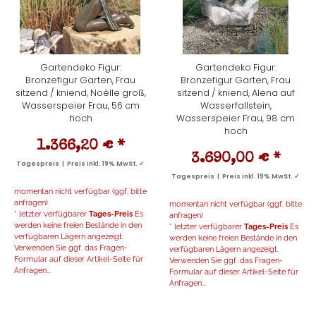
Gartendeko Figur:
Gartendeko Figur:
Bronzefigur Garten, Frau
Bronzefigur Garten, Frau
sitzend / kniend, Noèlle groß,
sitzend / kniend, Alena auf
Wasserspeier Frau, 56 cm
Wasserfallstein,
hoch
Wasserspeier Frau, 98 cm
hoch
1.366,20 €
*
3.690,00 €
*
Tagespreis | Preis inkl. 19% MwSt. ✓
Tagespreis | Preis inkl. 19% MwSt. ✓
momentan nicht verfügbar (ggf. bitte
anfragen)
momentan nicht verfügbar (ggf. bitte
* letzter verfügbarer
Tages-Preis
Es
anfragen)
werden keine freien Bestände in den
* letzter verfügbarer
Tages-Preis
Es
verfügbaren Lägern angezeigt.
werden keine freien Bestände in den
Verwenden Sie ggf. das Fragen-
verfügbaren Lägern angezeigt.
Formular auf dieser Artikel-Seite für
Verwenden Sie ggf. das Fragen-
Anfragen...
Formular auf dieser Artikel-Seite für
Anfragen...