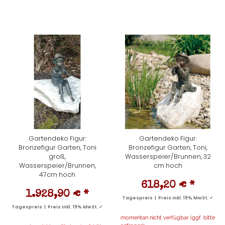
Gartendeko Figur:
Gartendeko Figur:
Bronzefigur Garten, Toni
Bronzefigur Garten, Toni,
groß,
Wasserspeier/Brunnen, 32
Wasserspeier/Brunnen,
cm hoch
47cm hoch
618,20 €
*
1.928,90 €
*
Tagespreis | Preis inkl. 19% MwSt. ✓
Tagespreis | Preis inkl. 19% MwSt. ✓
momentan nicht verfügbar (ggf. bitte