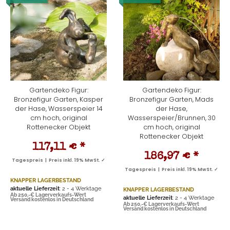
Gartendeko Figur:
Gartendeko Figur:
Bronzefigur Garten, Kasper
Bronzefigur Garten, Mads
der Hase, Wasserspeier 14
der Hase,
cm hoch, original
Wasserspeier/Brunnen, 30
Rottenecker Objekt
cm hoch, original
Rottenecker Objekt
117,11 €
*
186,97 €
*
Tagespreis | Preis inkl. 19% MwSt. ✓
Tagespreis | Preis inkl. 19% MwSt. ✓
KNAPPER LAGERBESTAND
aktuelle Lieferzeit
: 2 - 4 Werktage
KNAPPER LAGERBESTAND
Ab 250,-€ Lagerverkaufs-Wert
aktuelle Lieferzeit
: 2 - 4 Werktage
Versand kostenlos in Deutschland
Ab 250,-€ Lagerverkaufs-Wert
Versand kostenlos in Deutschland