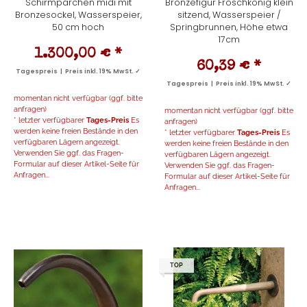
Schirmpärchen midi mit
Bronzefigur Froschkönig klein
Bronzesockel, Wasserspeier,
sitzend, Wasserspeier /
50 cm hoch
Springbrunnen, Höhe etwa
17cm
1.300,00 €
*
60,39 €
*
Tagespreis | Preis inkl. 19% MwSt. ✓
Tagespreis | Preis inkl. 19% MwSt. ✓
momentan nicht verfügbar (ggf. bitte
anfragen)
momentan nicht verfügbar (ggf. bitte
* letzter verfügbarer
Tages-Preis
Es
anfragen)
werden keine freien Bestände in den
* letzter verfügbarer
Tages-Preis
Es
verfügbaren Lägern angezeigt.
werden keine freien Bestände in den
Verwenden Sie ggf. das Fragen-
verfügbaren Lägern angezeigt.
Formular auf dieser Artikel-Seite für
Verwenden Sie ggf. das Fragen-
Anfragen...
Formular auf dieser Artikel-Seite für
Anfragen...
TOP