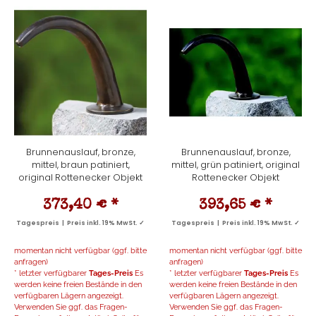
Brunnenauslauf, bronze,
Brunnenauslauf, bronze,
mittel, braun patiniert,
mittel, grün patiniert, original
original Rottenecker Objekt
Rottenecker Objekt
373,40 €
*
393,65 €
*
Tagespreis | Preis inkl. 19% MwSt. ✓
Tagespreis | Preis inkl. 19% MwSt. ✓
momentan nicht verfügbar (ggf. bitte
momentan nicht verfügbar (ggf. bitte
anfragen)
anfragen)
* letzter verfügbarer
Tages-Preis
Es
* letzter verfügbarer
Tages-Preis
Es
werden keine freien Bestände in den
werden keine freien Bestände in den
verfügbaren Lägern angezeigt.
verfügbaren Lägern angezeigt.
Verwenden Sie ggf. das Fragen-
Verwenden Sie ggf. das Fragen-