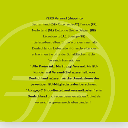
YERD Versand (shipping)
Deutschland
(DE)
, Österreich
(AT)
, France
(FR)
,
Nederland
(NL)
, Belgique België Belgien
(BE)
,
Lëtzebuerg
(LU)
, Sverige
(SE)
* Lieferzeiten gelten für Lieferungen innerhalb
Deutschlands, Lieferzeiten für andere Länder
entnehmen Sie bitte der Schaltfläche mit den
Versandinformationen
* Alle Preise inkl. MwSt. zzgl. Versand. Für EU-
Kunden mit Versand-Ziel ausserhalb von
Deutschland müssen wir die Umsatzsteuer des
jeweiligen EU-Mitgliedsstaates berechnen.
* Ab 250,-€ Shop-Bestellwert versandkostenfrei in
Deutschland
und in den beim jeweiligen Artikel als
versandfrei gekennzeichneten Ländern!