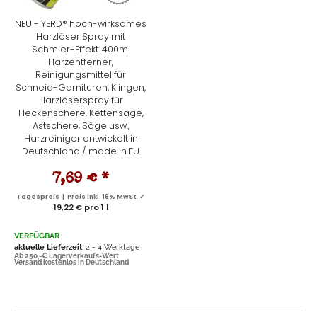
NEU - YERD® hoch-wirksames
Harzlöser Spray mit
Schmier-Effekt: 400ml
Harzentferner,
Reinigungsmittel für
Schneid-Garnituren, Klingen,
Harzlöserspray für
Heckenschere, Kettensäge,
Astschere, Säge usw.,
Harzreiniger entwickelt in
Deutschland / made in EU
7,69 €
*
Tagespreis | Preis inkl. 19% MwSt. ✓
19,22 € pro 1 l
VERFÜGBAR
aktuelle Lieferzeit
: 2 - 4 Werktage
Ab 250,-€ Lagerverkaufs-Wert
Versand kostenlos in Deutschland