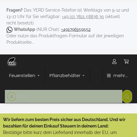
Fragen?
Das YERD Service-Telefon ist Werktags von 9-12 und
13-17 Uhr für Sie verfügbar:
+49 (0) 7821 58838 30
(aktuell
nicht besetzt).
WhatsApp
(NUR Chat):
+491796159552
Oder nutze das Produktfragen-Formular auf der jeweiligen
Produktseite...
Feuerstellen
Pflanzbehälter
mehr...
Wir liefern zum besten Preis sicher aus Deutschland. Und wir
bezahlen für deinen Einkauf Steuern in deinem Land:
Bestätige bitte kurz dein Lieferland innerhalb der EU, um