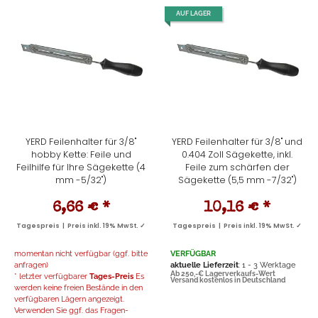
AUF LAGER
YERD Feilenhalter für 3/8"
YERD Feilenhalter für 3/8" und
hobby Kette: Feile und
0.404 Zoll Sägekette, inkl.
Feilhilfe für Ihre Sägekette (4
Feile zum schärfen der
mm -5/32")
Sägekette (5,5 mm -7/32")
6,66 €
*
10,16 €
*
Tagespreis | Preis inkl. 19% MwSt. ✓
Tagespreis | Preis inkl. 19% MwSt. ✓
momentan nicht verfügbar (ggf. bitte
VERFÜGBAR
anfragen)
aktuelle Lieferzeit
: 1 - 3 Werktage
Ab 250,-€ Lagerverkaufs-Wert
* letzter verfügbarer
Tages-Preis
Es
Versand kostenlos in Deutschland
werden keine freien Bestände in den
verfügbaren Lägern angezeigt.
Verwenden Sie ggf. das Fragen-