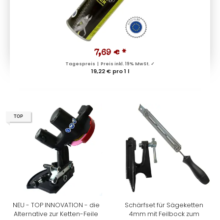
7,69 €
*
Tagespreis | Preis inkl. 19% MwSt. ✓
19,22 € pro 1 l
TOP
NEU - TOP INNOVATION - die
Schärfset für Sägeketten
Alternative zur Ketten-Feile
4mm mit Feilbock zum