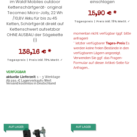
im Wald! Mobiles outdoor
einschlagen
Kettenschärfgerät- original
Tecomec Micro-Jolly, 22 Wh
15,90 €
*
/10,8V Akku für bis zu 45
Tagespreis | Preis inkl. 19% MwSt. ✓
Ketten, Schärfgerät direkt auf
Kettenschwert aufsetzbar
momentan nicht verfügbar (ggf. bitte
OHNE AUSBAU der Sägekette
anfragen)
(!)
* letzter verfügbarer
Tages-Preis
Es
werden keine freien Bestände in den
138,16 €
*
verfügbaren Lägern angezeigt.
Verwenden Sie ggf. das Fragen-
Tagespreis | Preis inkl. 19% MwSt. ✓
Formular auf dieser Artikel-Seite für
Anfragen...
VERFÜGBAR
aktuelle Lieferzeit
: 1 - 3 Werktage
Ab 250,-€ Lagerverkaufs-Wert
Versand kostenlos in Deutschland
AUF LAGER
AUF LAGER