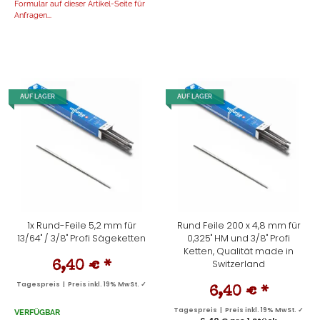
Formular auf dieser Artikel-Seite für
Anfragen...
AUF LAGER
AUF LAGER
1x Rund-Feile 5,2 mm für
Rund Feile 200 x 4,8 mm für
13/64" / 3/8" Profi Sägeketten
0,325" HM und 3/8" Profi
Ketten, Qualität made in
Switzerland
6,40 €
*
Tagespreis | Preis inkl. 19% MwSt. ✓
6,40 €
*
Tagespreis | Preis inkl. 19% MwSt. ✓
VERFÜGBAR