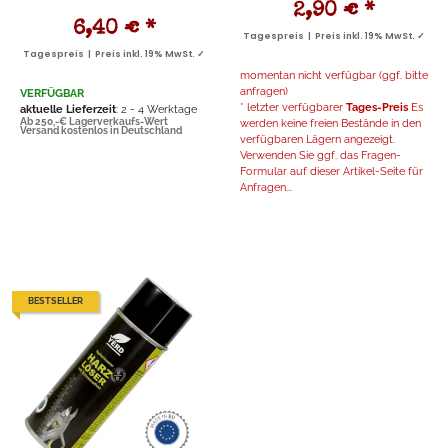
2,90 €
*
6,40 €
*
Tagespreis | Preis inkl. 19% MwSt. ✓
Tagespreis | Preis inkl. 19% MwSt. ✓
momentan nicht verfügbar (ggf. bitte
anfragen)
VERFÜGBAR
* letzter verfügbarer
Tages-Preis
Es
aktuelle Lieferzeit
: 2 - 4 Werktage
Ab 250,-€ Lagerverkaufs-Wert
werden keine freien Bestände in den
Versand kostenlos in Deutschland
verfügbaren Lägern angezeigt.
Verwenden Sie ggf. das Fragen-
Formular auf dieser Artikel-Seite für
Anfragen...
BESTSELLER