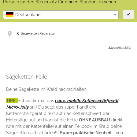
Preise bzw. den Steuersatz für deinen Standort zu sehen...
✔
Deutschland
Sägeketten Reparatur
Sägekettenfeile
:
Sägeketten-Feile
Deine Sägekette im Wald nachschleifen.
TIPP:
Schau dir mal das
neue,
mobile
Kettenschärfgerät
Micro-Jolly
an!! Du setzt das super handliche
Kettenschärfgerät direkt auf das Kettenschwert der
Motorsäge auf und kannst die Kette
OHNE AUSBAU
direkt
(wie mit der Kettenfeile) auf einen Feilbock im Wald deine
Sägekette nachschärfen!!!
Super praktische Neuheit
- vom