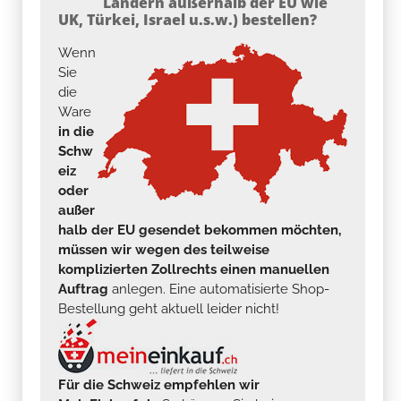
Ländern außerhalb der EU wie
UK, Türkei, Israel u.s.w.) bestellen?
Wenn
Sie
die
Ware
in die
Schw
eiz
oder
außer
halb der EU gesendet bekommen möchten,
müssen wir wegen des teilweise
komplizierten Zollrechts einen manuellen
Auftrag
anlegen. Eine automatisierte Shop-
Bestellung geht aktuell leider nicht!
Für die Schweiz empfehlen wir