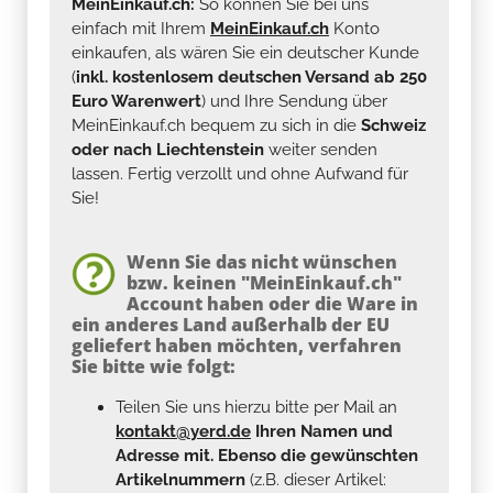
MeinEinkauf.ch:
So können Sie bei uns
einfach mit Ihrem
MeinEinkauf.ch
Konto
einkaufen, als wären Sie ein deutscher Kunde
(
inkl. kostenlosem deutschen Versand ab 250
Euro Warenwert
) und Ihre Sendung über
MeinEinkauf.ch bequem zu sich in die
Schweiz
oder nach Liechtenstein
weiter senden
lassen. Fertig verzollt und ohne Aufwand für
Sie!
Wenn Sie das nicht wünschen
bzw. keinen "MeinEinkauf.ch"
Account haben oder die Ware in
ein anderes Land außerhalb der EU
geliefert haben möchten, verfahren
Sie bitte wie folgt:
Teilen Sie uns hierzu bitte per Mail an
kontakt@yerd.de
Ihren Namen und
Adresse mit. Ebenso die gewünschten
Artikelnummern
(z.B. dieser Artikel: