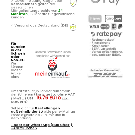
✓
Gewährleistung: Gegenüber
Verbrauchern
gelten die
gesetzlichen
Mängelhaftungsrechte von
24
Monaten
, 12 Monate für gewerbliche
Kunden.
✓
Versand aus Deutschland (
DE
)
Für
Kunden
in der
Schweiz
oder
Non-EU:
Wir
können
diesen
Artikel
ohne
Umsatzsteuer in Länder außerhalb
der EU liefern
(Preis netto ohne VAT
16.76 Euro
/ MwSt. / USt.:
zzgl.
Steuern)
.
Setze dich für
Bestellungen
außerhalb der EU
bitte per e-Mail an
kontakt@yerd.de kurz mit uns in
Verbindung ...
...oder per
WhatsApp
(NUR Chat!):
+491796159552