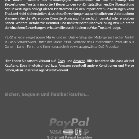
Bewertungen. Trustami importiert Bewertungen von Drittplattformen. Die Überprüfung
der Bewertungen obliegt diesen Plattformen. Bei den importierten Bewertungen kann
Trustami nicht sicherstellen, dass diese Bewertungen ausschließlich von Verbrauchern
stammen, die die Waren oder Dienstleistung auch tatsächlich genutzt oder erworben
haben. Weitere Details zur Herkunft und unmittelbaren Nachverfolung bzw. Referenz
der einzelnen Bewertungen, erhalten Sie durch klicken auf das Trustami-Logo.
YERD ist eine eingetragene Marke und ein Online-Shop der Motorgeräte Fischer GmbH
in Lahr/Schwarzwald. Unter der Marke YERD vertreibt das Unternehmen Produkte aus
Garten-, Land-, Forst- und Kommunaltechnik sowie ausgewählte D2C-Produkte.
Hier finden Sie unsern Verkauf auf
Ebay
und
Amazon
. Bitte beachten Sie, dass wir bei
Kaufland, Ebay (motofischtec) bzw. Amazon eventuell andere Konditionen und Preise
haben, als in unserem Lager-Direktverkauf.
Sicher, bequem und flexibel kaufen...