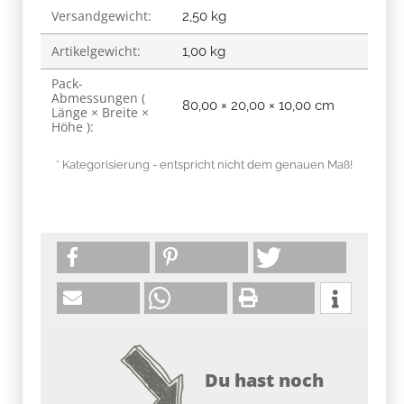
Versandgewicht:
Produkteigenschaft
Wert
2,50 kg
Artikelgewicht:
1,00
kg
Pack-
Abmessungen (
80,00 × 20,00 × 10,00 cm
Länge × Breite ×
Höhe ):
* Kategorisierung - entspricht nicht dem genauen Maß!
Du hast noch