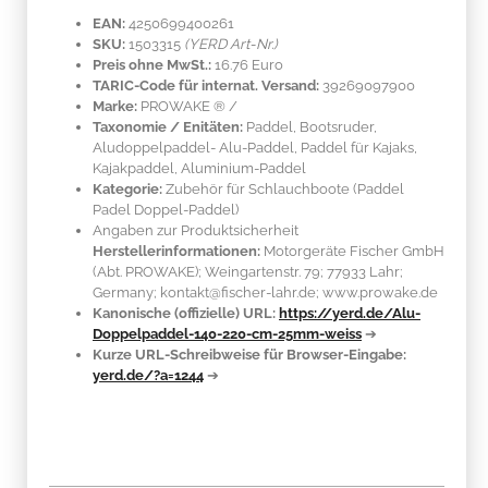
EAN:
4250699400261
SKU:
1503315
(YERD Art-Nr.)
Preis ohne MwSt.:
16.76 Euro
TARIC-Code für internat. Versand:
39269097900
Marke:
PROWAKE ®
/
Taxonomie / Enitäten:
Paddel, Bootsruder,
Aludoppelpaddel- Alu-Paddel, Paddel für Kajaks,
Kajakpaddel, Aluminium-Paddel
Kategorie:
Zubehör für Schlauchboote (Paddel
Padel Doppel-Paddel)
Angaben zur Produktsicherheit
Herstellerinformationen:
Motorgeräte Fischer GmbH
(Abt. PROWAKE); Weingartenstr. 79; 77933 Lahr;
Germany; kontakt@fischer-lahr.de; www.prowake.de
Kanonische (offizielle) URL:
https://yerd.de/Alu-
Doppelpaddel-140-220-cm-25mm-weiss
➔
Kurze URL-Schreibweise für Browser-Eingabe:
yerd.de/?a=1244
➔