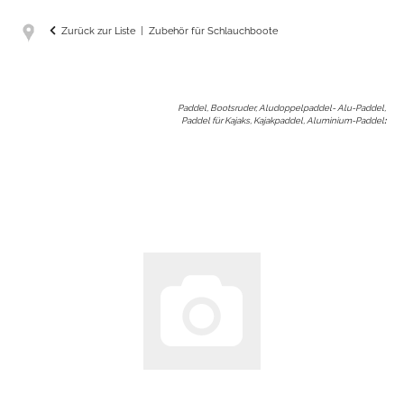
Zurück zur Liste
Zubehör für Schlauchboote
Paddel, Bootsruder, Aludoppelpaddel- Alu-Paddel,
Paddel für Kajaks, Kajakpaddel, Aluminium-Paddel
: