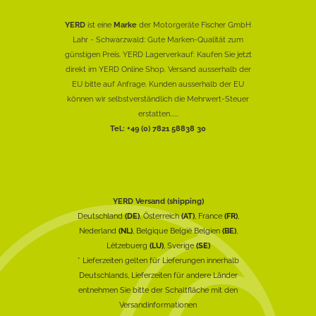
YERD
ist eine
Marke
der Motorgeräte Fischer GmbH
Lahr - Schwarzwald: Gute Marken-Qualität zum
günstigen Preis. YERD Lagerverkauf: Kaufen Sie jetzt
direkt im YERD Online Shop. Versand ausserhalb der
EU bitte auf Anfrage. Kunden ausserhalb der EU
können wir selbstverständlich die Mehrwert-Steuer
erstatten......
Tel.: +49 (0) 7821 58838 30
YERD Versand (shipping)
Deutschland
(DE)
, Österreich
(AT)
, France
(FR)
,
Nederland
(NL)
, Belgique België Belgien
(BE)
,
Lëtzebuerg
(LU)
, Sverige
(SE)
* Lieferzeiten gelten für Lieferungen innerhalb
Deutschlands, Lieferzeiten für andere Länder
entnehmen Sie bitte der Schaltfläche mit den
Versandinformationen