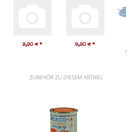
9,90 €
*
9,90 €
*
1
0,5
ZUBEHÖR ZU DIESEM ARTIKEL