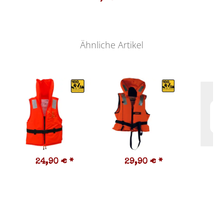
Ähnliche Artikel
24,90 €
*
29,90 €
*
1