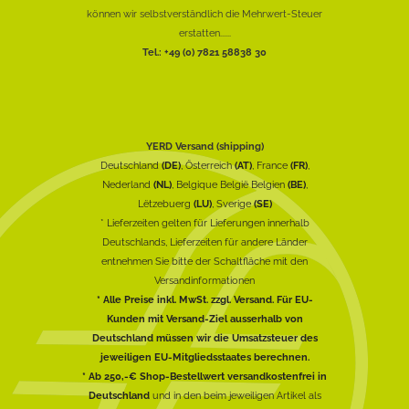
können wir selbstverständlich die Mehrwert-Steuer
erstatten......
Tel.: +49 (0) 7821 58838 30
YERD Versand (shipping)
Deutschland
(DE)
, Österreich
(AT)
, France
(FR)
,
Nederland
(NL)
, Belgique België Belgien
(BE)
,
Lëtzebuerg
(LU)
, Sverige
(SE)
* Lieferzeiten gelten für Lieferungen innerhalb
Deutschlands, Lieferzeiten für andere Länder
entnehmen Sie bitte der Schaltfläche mit den
Versandinformationen
* Alle Preise inkl. MwSt. zzgl. Versand. Für EU-
Kunden mit Versand-Ziel ausserhalb von
Deutschland müssen wir die Umsatzsteuer des
jeweiligen EU-Mitgliedsstaates berechnen.
* Ab 250,-€ Shop-Bestellwert versandkostenfrei in
Deutschland
und in den beim jeweiligen Artikel als