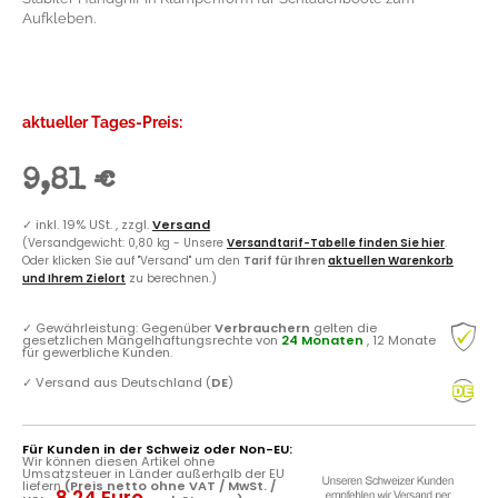
Aufkleben.
aktueller Tages-Preis:
9,81 €
✓
inkl. 19% USt. , zzgl.
Versand
(Versandgewicht: 0,80 kg - Unsere
Versandtarif-Tabelle finden Sie hier
.
Oder klicken Sie auf "Versand" um den
Tarif für Ihren
aktuellen Warenkorb
und Ihrem Zielort
zu berechnen.)
✓
Gewährleistung: Gegenüber
Verbrauchern
gelten die
gesetzlichen Mängelhaftungsrechte von
24 Monaten
, 12 Monate
für gewerbliche Kunden.
✓
Versand aus Deutschland (
DE
)
Für Kunden in der Schweiz oder Non-EU:
Wir können diesen Artikel ohne
Umsatzsteuer in Länder außerhalb der EU
liefern
(Preis netto ohne VAT / MwSt. /
8.24 Euro