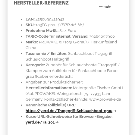
HERSTELLER-REFERENZ
EAN:
4250699412943
SKU:
103TG-grau
(YERD Art-Nr.)
Preis ohne MwSt.:
8.24 Euro
TARIC-Code für internat. Versand:
39269097900
Marke:
PROWAKE ®
(103TG-grau)
/ Herkunftsland
China
Taxonomie / Enitäten:
Schlauchboot Tragegriff,
Schlauchboot Haltegriff
Kategorie:
Zubehör für Schlauchboote (Tragegriff /
Klampen zum Aufkleben für Schlauchboote Farbe:
grau (Kleber erforderlich))
Angaben zur Produktsicherheit
Herstellerinformationen:
Motorgeräte Fischer GmbH
(Abt. PROWAKE); Weingartenstr. 79; 77933 Lahr;
Germany; kontakt@fischer-lahr.de; www.prowake.de
Kanonische (offizielle) URL:
https://yerd.de/Tragegriff-Schlauchboot-grau
➔
Kurze URL-Schreibweise für Browser-Eingabe:
yerd.de/?a=201
➔