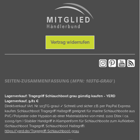
Vertrag widerrufen
SEITEN-ZUSAMMENFASSUNG (
MPN:
103TG-GRAU
)
Lagerverkauf: Tragegriff Schlauchboot grau günstig kaufen - YERD
Lagerverkauf, 9,81 €
Direktverkauf (Art. Nr. 103TG-grau) ✓ Schnell und sicher z.B. per PayPal Express
kaufen. Schlauchboot Tragegriff Haltegriff geeignet für marine Schlauchboote aus
PVC/Polyester oder Hypalon ab einer Materialstärke von mind. 1100 Dtex ( ca.
1100g/qm ) Stabiler Handgriff in Klampenform für Schlauchboote zum Aufkleben.
(Schlauchboot Tragegriff, Schlauchboot Haltegriff).
https://yerd.de/Tragegriff-Schlauchboot-grau