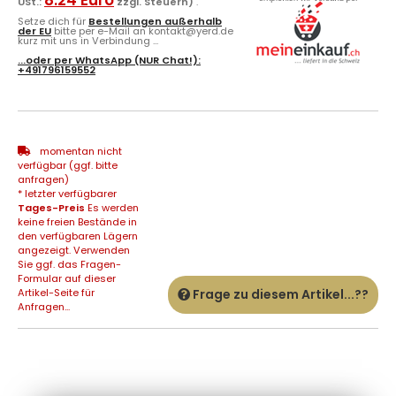
USt.:
zzgl. Steuern)
.
Setze dich für
Bestellungen außerhalb
der EU
bitte per e-Mail an kontakt@yerd.de
kurz mit uns in Verbindung ...
...oder per
WhatsApp
(NUR Chat!):
+491796159552
momentan nicht
verfügbar (ggf. bitte
anfragen)
* letzter verfügbarer
Tages-Preis
Es werden
keine freien Bestände in
den verfügbaren Lägern
angezeigt. Verwenden
Sie ggf. das Fragen-
Formular auf dieser
Artikel-Seite für
Frage zu diesem Artikel...??
Anfragen...