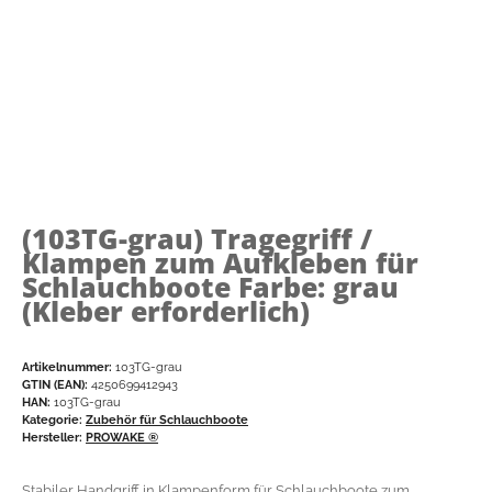
(103TG-grau)
Tragegriff /
Klampen zum Aufkleben für
Schlauchboote Farbe: grau
(Kleber erforderlich)
Artikelnummer:
103TG-grau
GTIN (EAN):
4250699412943
HAN:
103TG-grau
Kategorie:
Zubehör für Schlauchboote
Hersteller:
PROWAKE ®
Stabiler Handgriff in Klampenform für Schlauchboote zum