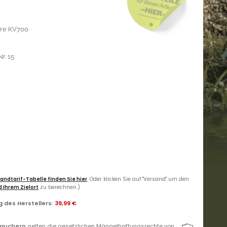
ere KV700
r. 15
andtarif-Tabelle finden Sie hier
. Oder klicken Sie auf "Versand" um den
 Ihrem Zielort
zu berechnen.)
 des Herstellers
:
39,99 €
rauchern
gelten die gesetzlichen Mängelhaftungsrechte von