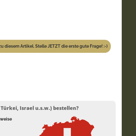
u diesem Artikel. Stelle JETZT die erste gute Frage! :-)
ürkei, Israel u.s.w.) bestellen?
lweise