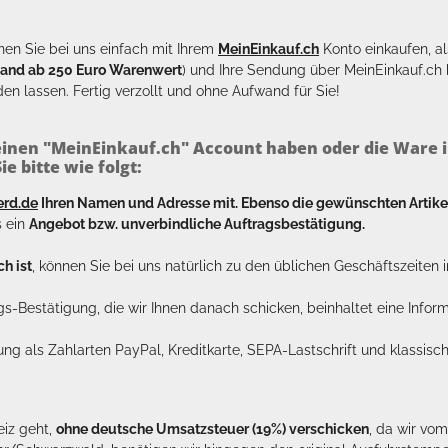
en Sie bei uns einfach mit Ihrem
MeinEinkauf.ch
Konto einkaufen, al
sand ab 250 Euro Warenwert
) und Ihre Sendung über MeinEinkauf.c
en lassen. Fertig verzollt und ohne Aufwand für Sie!
inen "MeinEinkauf.ch" Account haben oder die Ware i
e bitte wie folgt:
erd.de
Ihren Namen und Adresse mit. Ebenso die gewünschten Arti
s ein
Angebot bzw. unverbindliche Auftragsbestätigung.
h ist
, können Sie bei uns natürlich zu den üblichen Geschäftszeite
ags-Bestätigung, die wir Ihnen danach schicken, beinhaltet eine Info
lung als Zahlarten PayPal, Kreditkarte, SEPA-Lastschrift und klassi
eiz geht,
ohne deutsche Umsatzsteuer (19%) verschicken
, da wir vo