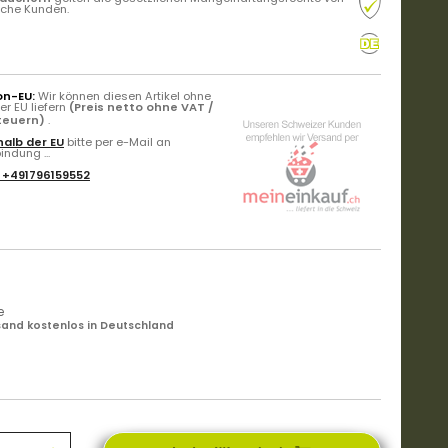
liche Kunden.
on-EU:
Wir können diesen Artikel ohne
r EU liefern
(Preis netto ohne VAT /
Steuern)
.
alb der EU
bitte per e-Mail an
ndung ...
:
+491796159552
e
and kostenlos in Deutschland