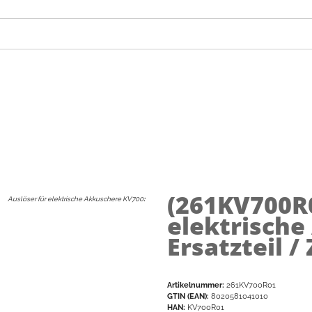
(261KV700R
Auslöser für elektrische Akkuschere KV700
:
elektrische
Ersatzteil 
Artikelnummer:
261KV700R01
GTIN (EAN):
8020581041010
HAN:
KV700R01