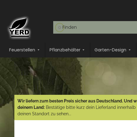
Feuerstellen
Pflanzbehälter
Garten-Design
Wir liefern zum besten Preis sicher aus Deutschland. Und wi
deinem Land:
Bestätige bitte kurz dein Lieferland innerhal
deinen Standort zu sehen...