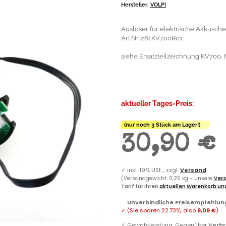
Hersteller:
VOLPI
Auslöser für elektrische Akkusch
Art.Nr. 261KV700R01
siehe Ersatzteilzeichnung KV700, N
aktueller Tages-Preis:
(nur noch 3 Stück am Lager!)
30,90 €
✓
inkl. 19% USt. , zzgl.
Versand
(Versandgewicht: 0,25 kg - Unsere
Vers
Tarif für Ihren
aktuellen Warenkorb und
Unverbindliche Preisempfehlung
✓
(Sie sparen
22.73%
, also
9,09 €
)
✓
Gewährleistung: Gegenüber
Verb