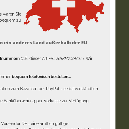
s wären Sie
h bequem zu
n ein anderes Land außerhalb der EU
kelnummern
(z.B. dieser Artikel:
261KV700R01
). Wir
n immer
bequem telefonisch bestellen...
rmation zum Bezahlen per PayPal - selbstverständlich
sche Banküberweiung per Vorkasse zur Verfügung .
m Versender DHL eine amtlich gültige