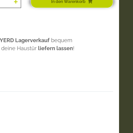
In den Warenkorb
 YERD Lagerverkauf
bequem
 deine Haustür
liefern lassen
!