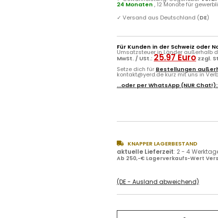
24 Monaten
, 12 Monate für gewerb
✓
Versand aus Deutschland (
DE
)
Für Kunden in der Schweiz oder N
Umsatzsteuer in Länder außerhalb de
25.97 Euro
MwSt. / USt.:
zzgl. 
Setze dich für
Bestellungen außerh
kontakt@yerd.de kurz mit uns in Verbi
...oder per
WhatsApp
(NUR Chat!)
KNAPPER LAGERBESTAND
aktuelle Lieferzeit
:
2 - 4 Werktag
Ab 250,-€ Lagerverkaufs-Wert Vers
(DE - Ausland abweichend)