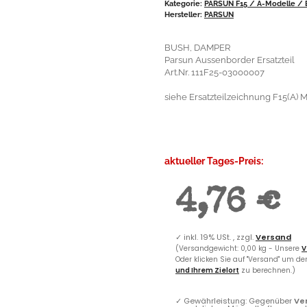
Kategorie:
PARSUN F15 / A-Modelle / E
Hersteller:
PARSUN
BUSH, DAMPER
Parsun Aussenborder Ersatzteil
Art.Nr. 111F25-03000007
siehe Ersatzteilzeichnung F15(A) 
aktueller Tages-Preis:
4,76 €
✓
inkl. 19% USt. , zzgl.
Versand
(Versandgewicht: 0,00 kg - Unsere
V
Oder klicken Sie auf "Versand" um d
und Ihrem Zielort
zu berechnen.)
✓
Gewährleistung: Gegenüber
Ve