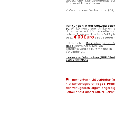
gesetzlichen Mängelhaftungsrec
für gewerbliche Kunden.
✓
Versand aus Deutschland (
DE
)
Für Kunden in der Schweiz ode
EU:
Wir können diesen Artikel ohn
Umsatzsteuer in Länder außerhal
liefern
(Preis netto ohne VAT / M
4.00 Euro
USt.:
zzgl. Steuer
Setze dich für
Bestellungen auß
der EU
bitte per e-Mail an
kontakt@yerd.de kurz mit uns in
Verbindung ...
...oder per
WhatsApp
(NUR Chat
+491796159552
momentan nicht verfügbar (gg
* letzter verfügbarer
Tages-Preis
den verfügbaren Lägern angezeig
Formular auf dieser Artikel-Seite f