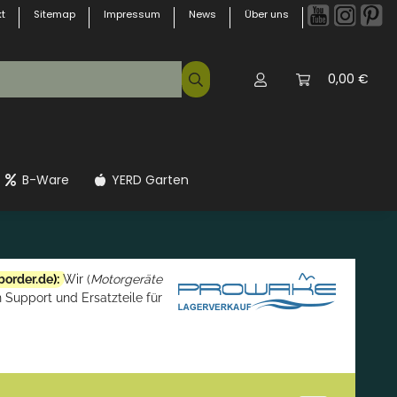
t
Sitemap
Impressum
News
Über uns
0,00 €
B-Ware
YERD Garten
border.de
):
Wir (
Motorgeräte
 Support und Ersatzteile für