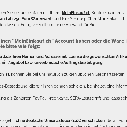
en Sie bei uns einfach mit Ihrem
MeinEinkauf.ch
Konto einkaufen, al
sand ab 250 Euro Warenwert
) und Ihre Sendung über MeinEinkauf.c
en lassen. Fertig verzollt und ohne Aufwand für Sie!
inen "MeinEinkauf.ch" Account haben oder die Ware i
e bitte wie folgt:
erd.de
Ihren Namen und Adresse mit. Ebenso die gewünschten Arti
s ein
Angebot bzw. unverbindliche Auftragsbestätigung.
h ist
, können Sie bei uns natürlich zu den üblichen Geschäftszeite
ags-Bestätigung, die wir Ihnen danach schicken, beinhaltet eine Info
lung als Zahlarten PayPal, Kreditkarte, SEPA-Lastschrift und klassi
eiz geht,
ohne deutsche Umsatzsteuer (19%) verschicken
, da wir vo
hr/Schwarzwald, benötigen wir hingegen den original Ausfuhrstempel 