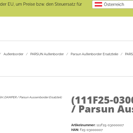
b der EU, um Preise bzw. den Steuersatz für
Österreich
Außenborder
PARSUN Außenborder
Parsun Außenborder Ersatzteile
PARS
(111F25-03
H, DAMPER / Parsun Aussenborder Ersatzteil
:
/ Parsun Au
Artikelnummer:
111F25-03000007
HAN:
F25-03000007