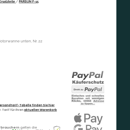
rsatzteile
/
PARSUN F-15
Motorwanne unten, Nr. 22
ersandtarif-Tabelle finden Sie hier
.
en
Tarif für Ihren
aktuellen Warenkorb
rbrauchern
gelten die