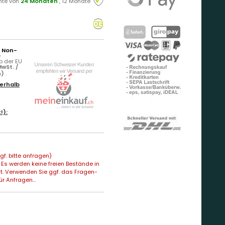
hte von
24 Monaten
, 12 Monate
r Non-
e
b der EU
wSt. /
n)
.
erhalb
!):
f. bitte anfragen)
Es werden keine freien Bestände in
t. Verwenden Sie ggf. das Fragen-
ür Anfragen...