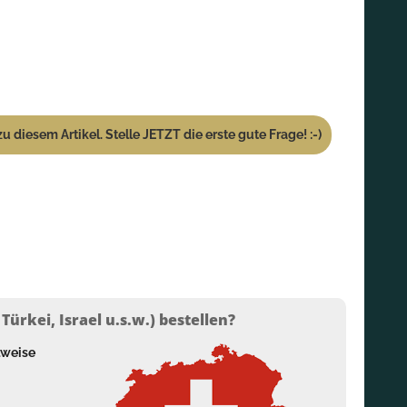
u diesem Artikel. Stelle JETZT die erste gute Frage! :-)
ürkei, Israel u.s.w.) bestellen?
lweise