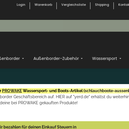
Login
Warenkorb
Vergleichsliste
Shipping
Kontak
ßenborder
Außenborder-Zubehör
Wassersport
r
PROWAKE
Wassersport- und Boots-Artikel (
schlauchboote-aussen
rder Geschäftsbereich auf. HIER auf "yerd.de" erhältst du weiterhin
deine bei PROWAKE gekauften Produkte!
r bezahlen für deinen Einkauf Steuern in