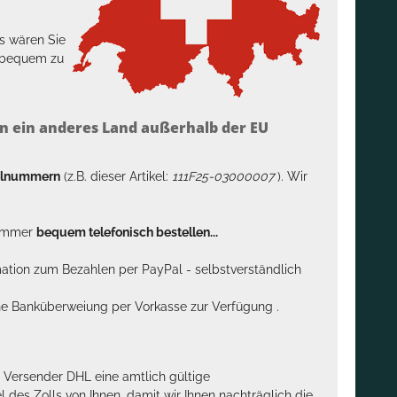
s wären Sie
h bequem zu
n ein anderes Land außerhalb der EU
kelnummern
(z.B. dieser Artikel:
111F25-03000007
). Wir
n immer
bequem telefonisch bestellen...
rmation zum Bezahlen per PayPal - selbstverständlich
sche Banküberweiung per Vorkasse zur Verfügung .
m Versender DHL eine amtlich gültige
des Zolls von Ihnen, damit wir Ihnen nachträglich die