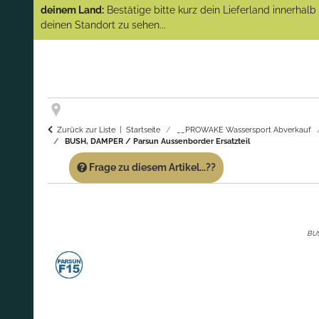
(Abverkauf)!
deinem Land:
Bestätige bitte kurz dein Lieferland innerhal
deinen Standort zu sehen...
GARANTIE UND SERVICE:
Du erhältst über
diese Seite weiterhin Support für PROWAKE
Artikel!
Fragen?
Ruf uns für Fragen zu PROWAKE
Artikeln einfach an!
Zurück zur Liste
Startseite
__PROWAKE Wassersport Abverkauf
BUSH, DAMPER / Parsun Aussenborder Ersatzteil
Frage zu diesem Artikel...??
BUS