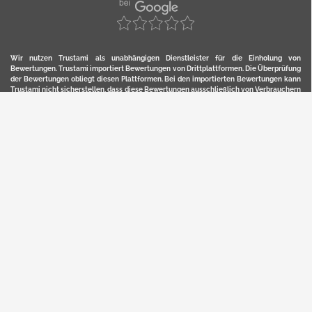
Wir nutzen Trustami als unabhängigen Dienstleister für die Einholung von
Bewertungen. Trustami importiert Bewertungen von Drittplattformen. Die Überprüfung
der Bewertungen obliegt diesen Plattformen. Bei den importierten Bewertungen kann
Trustami nicht sicherstellen, dass diese Bewertungen ausschließlich von Verbrauchern
stammen, die die Waren oder Dienstleistung auch tatsächlich genutzt oder erworben
haben. Weitere Details zur Herkunft und unmittelbaren Nachverfolung bzw. Referenz
der einzelnen Bewertungen, erhalten Sie durch klicken auf das Trustami-Logo.
YERD ist eine eingetragene Marke und ein Online-Shop der Motorgeräte Fischer GmbH
in Lahr/Schwarzwald. Unter der Marke YERD vertreibt das Unternehmen Produkte aus
Garten-, Land-, Forst- und Kommunaltechnik sowie ausgewählte D2C-Produkte.
Hier finden Sie unsern Verkauf auf
Ebay
und
Amazon
. Bitte beachten Sie, dass wir bei
Kaufland, Ebay (motofischtec) bzw. Amazon eventuell andere Konditionen und Preise
haben, als in unserem Lager-Direktverkauf.
Sicher, bequem und flexibel kaufen...