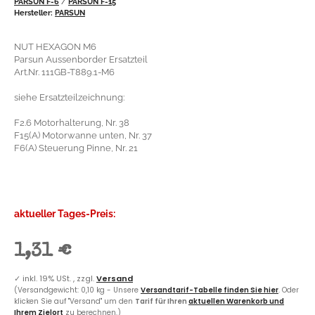
PARSUN F-6
/
PARSUN F-15
Hersteller:
PARSUN
NUT HEXAGON M6
Parsun Aussenborder Ersatzteil
Art.Nr. 111GB-T889.1-M6
siehe Ersatzteilzeichnung:
F2.6 Motorhalterung, Nr. 38
F15(A) Motorwanne unten, Nr. 37
F6(A) Steuerung Pinne, Nr. 21
aktueller Tages-Preis:
1,31 €
✓
inkl. 19% USt. , zzgl.
Versand
(Versandgewicht: 0,10 kg - Unsere
Versandtarif-Tabelle finden Sie hier
. Oder
klicken Sie auf "Versand" um den
Tarif für Ihren
aktuellen Warenkorb und
Ihrem Zielort
zu berechnen.)