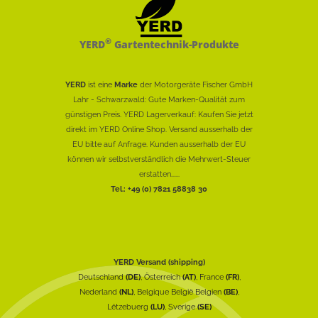
®
YERD
Gartentechnik-Produkte
YERD
ist eine
Marke
der Motorgeräte Fischer GmbH
Lahr - Schwarzwald: Gute Marken-Qualität zum
günstigen Preis. YERD Lagerverkauf: Kaufen Sie jetzt
direkt im YERD Online Shop. Versand ausserhalb der
EU bitte auf Anfrage. Kunden ausserhalb der EU
können wir selbstverständlich die Mehrwert-Steuer
erstatten......
Tel.: +49 (0) 7821 58838 30
YERD Versand (shipping)
Deutschland
(DE)
, Österreich
(AT)
, France
(FR)
,
Nederland
(NL)
, Belgique België Belgien
(BE)
,
Lëtzebuerg
(LU)
, Sverige
(SE)