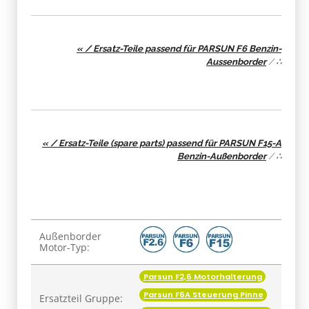
« / Ersatz-Teile passend für PARSUN F6 Benzin-
Aussenborder
/
∴
« / Ersatz-Teile (spare parts) passend für PARSUN F15-A
Benzin-Außenborder
/
∴
Produkteigenschaft
Wert
Außenborder
Motor-Typ:
Parsun F2,6 Motorhalterung
Parsun F6A Steuerung Pinne
Ersatzteil Gruppe: