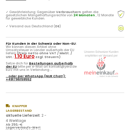
✓
Gewährleistung: Gegenüber
Verbrauchern
gelten die
gesetzlichen Mängelhaftungsrechte von
24 Monaten
, 12 Monate
für gewerbliche Kunden.
✓
Versand aus Deutschland (
DE
)
Für Kunden in der Schweiz oder Non-EU:
Wir können diesen Artikel ohne
Umsatzsteuer in Länder außerhalb der EU
liefern
(Preis netto ohne VAT / MwSt. /
1.10 Euro
USt.:
zzgl. Steuern)
.
Setze dich für
Bestellungen außerhalb
der EU
bitte per e-Mail an kontakt@yerd.de
kurz mit uns in Verbindung ...
...oder per
WhatsApp
(NUR Chat!):
+491796159552
KNAPPER
LAGERBESTAND
aktuelle Lieferzeit
:
2 -
4 Werktage
Ab 250,-€
Lagerverkaufs-Wert