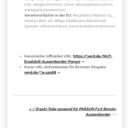
City; Jiangsu Province; China; sales@parsun.com.cn;
www.parsunpower.com
Verantwortlicher in der EU:
Recambios Marinos S.L.;
Jocelyn Bell, 26; 08840 Viladecans (Barcelona);
Spanien; info@recmar.es; www.recambiosmarinos.es
Kanonische (offizielle) URL:
https://yerd.de/NUT-
Ersatzteil-Aussenborder-Parsun
➔
Kurze URL-Schreibweise für Browser-Eingabe:
yerd.de/?a=12088
➔
« / Ersatz-Teile passend für PARSUN F2.6 Benzin-
Aussenborder
/
∴