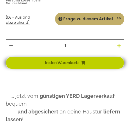
Versand kostenlos in
Deutschland
(DE - Ausland
Frage zu diesem Artikel...??
abweichend)
In den Warenkorb
... jetzt vom
günstigen YERD Lagerverkauf
bequem
und abgesichert
an deine Haustür
liefern
lassen
!