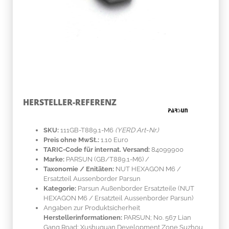
HERSTELLER-REFERENZ
SKU:
111GB-T889.1-M6
(YERD Art-Nr.)
Preis ohne MwSt.:
1.10 Euro
TARIC-Code für internat. Versand:
84099900
Marke:
PARSUN
(GB/T889.1-M6)
/
Taxonomie / Enitäten:
NUT HEXAGON M6 /
Ersatzteil Aussenborder Parsun
Kategorie:
Parsun Außenborder Ersatzteile (NUT
HEXAGON M6 / Ersatzteil Aussenborder Parsun)
Angaben zur Produktsicherheit
Herstellerinformationen:
PARSUN; No. 567 Lian
Gang Road; Xushuguan Development Zone Suzhou