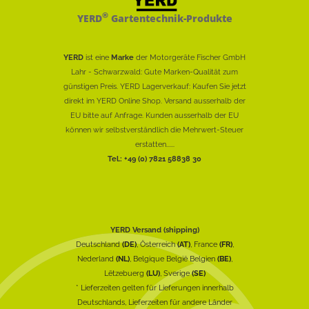
®
YERD
Gartentechnik-Produkte
YERD
ist eine
Marke
der Motorgeräte Fischer GmbH
Lahr - Schwarzwald: Gute Marken-Qualität zum
günstigen Preis. YERD Lagerverkauf: Kaufen Sie jetzt
direkt im YERD Online Shop. Versand ausserhalb der
EU bitte auf Anfrage. Kunden ausserhalb der EU
können wir selbstverständlich die Mehrwert-Steuer
erstatten......
Tel.: +49 (0) 7821 58838 30
YERD Versand (shipping)
Deutschland
(DE)
, Österreich
(AT)
, France
(FR)
,
Nederland
(NL)
, Belgique België Belgien
(BE)
,
Lëtzebuerg
(LU)
, Sverige
(SE)
* Lieferzeiten gelten für Lieferungen innerhalb
Deutschlands, Lieferzeiten für andere Länder