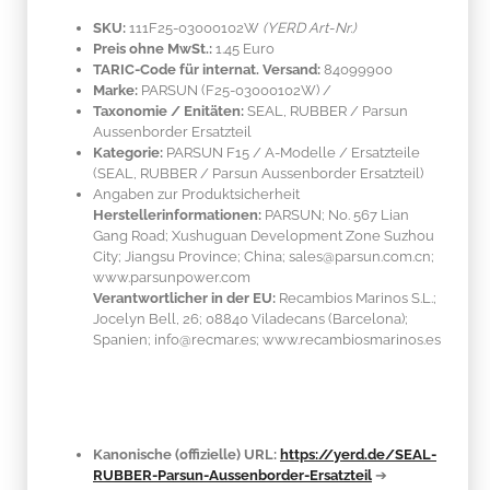
SKU:
111F25-03000102W
(YERD Art-Nr.)
Preis ohne MwSt.:
1.45 Euro
TARIC-Code für internat. Versand:
84099900
Marke:
PARSUN
(F25-03000102W)
/
Taxonomie / Enitäten:
SEAL, RUBBER / Parsun
Aussenborder Ersatzteil
Kategorie:
PARSUN F15 / A-Modelle / Ersatzteile
(SEAL, RUBBER / Parsun Aussenborder Ersatzteil)
Angaben zur Produktsicherheit
Herstellerinformationen:
PARSUN; No. 567 Lian
Gang Road; Xushuguan Development Zone Suzhou
City; Jiangsu Province; China; sales@parsun.com.cn;
www.parsunpower.com
Verantwortlicher in der EU:
Recambios Marinos S.L.;
Jocelyn Bell, 26; 08840 Viladecans (Barcelona);
Spanien; info@recmar.es; www.recambiosmarinos.es
Kanonische (offizielle) URL:
https://yerd.de/SEAL-
RUBBER-Parsun-Aussenborder-Ersatzteil
➔