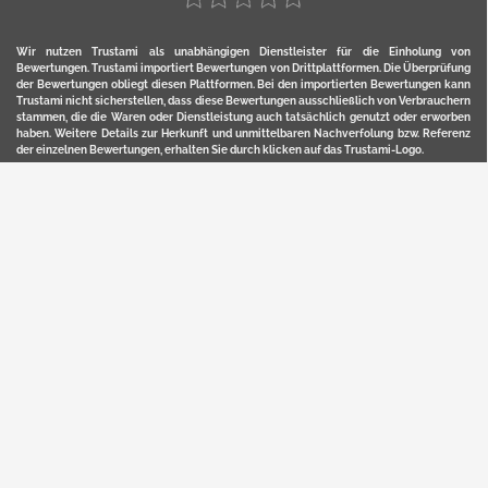
Wir nutzen Trustami als unabhängigen Dienstleister für die Einholung von
Bewertungen. Trustami importiert Bewertungen von Drittplattformen. Die Überprüfung
der Bewertungen obliegt diesen Plattformen. Bei den importierten Bewertungen kann
Trustami nicht sicherstellen, dass diese Bewertungen ausschließlich von Verbrauchern
stammen, die die Waren oder Dienstleistung auch tatsächlich genutzt oder erworben
haben. Weitere Details zur Herkunft und unmittelbaren Nachverfolung bzw. Referenz
der einzelnen Bewertungen, erhalten Sie durch klicken auf das Trustami-Logo.
YERD ist eine eingetragene Marke und ein Online-Shop der Motorgeräte Fischer GmbH
in Lahr/Schwarzwald. Unter der Marke YERD vertreibt das Unternehmen Produkte aus
Garten-, Land-, Forst- und Kommunaltechnik sowie ausgewählte D2C-Produkte.
Hier finden Sie unsern Verkauf auf
Ebay
und
Amazon
. Bitte beachten Sie, dass wir bei
Kaufland, Ebay (motofischtec) bzw. Amazon eventuell andere Konditionen und Preise
haben, als in unserem Lager-Direktverkauf.
Sicher, bequem und flexibel kaufen...