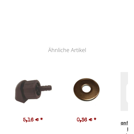
Ähnliche Artikel
Pr
5,16 €
*
0,36 €
*
anfra
kei