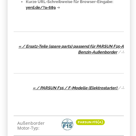
Kurze URL-Schreibweise für Browser-Eingabe:
yerd.de/?a=689
➔
« / Ersatz-Teile (spare parts) passend für PARSUN F15-A
Benzin-Außenborder
/
∴
« / PARSUN F15 / F-Modelle (Elektrostarter)
/
∴
Produkteigenschaft
Wert
PARSUN F15(A)
Außenborder
Motor-Typ: