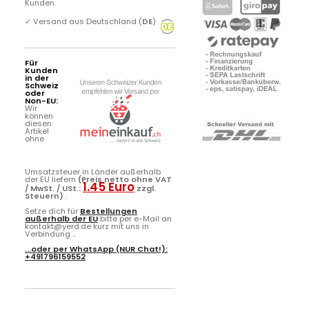
Kunden.
✓
Versand aus Deutschland (
DE
)
Für
Kunden
in der
Schweiz
oder
Non-EU:
Wir
können
diesen
Artikel
ohne
Umsatzsteuer in Länder außerhalb
der EU liefern
(Preis netto ohne VAT
1.45 Euro
/ MwSt. / USt.:
zzgl.
Steuern)
.
Setze dich für
Bestellungen
außerhalb der EU
bitte per e-Mail an
kontakt@yerd.de kurz mit uns in
Verbindung ...
...oder per
WhatsApp
(NUR Chat!):
+491796159552