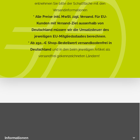
entnehmen Sie bitte der Schaltfläche mit den
Versandinformationen
* Alle Preise inkl. MwSt. zzgl. Versand. Für EU-
Kunden mit Versand-Ziel ausserhalb von
Deutschland müssen wir die Umsatzsteuer des
jeweiligen EU-Mitgliedsstaates berechnen.
* Ab 250,-€ Shop-Bestellwert versandkostenfrei in
Deutschland
und in den beim jeweiligen Artikel als
versandfrei gekennzeichneten Ländern!
Informationen