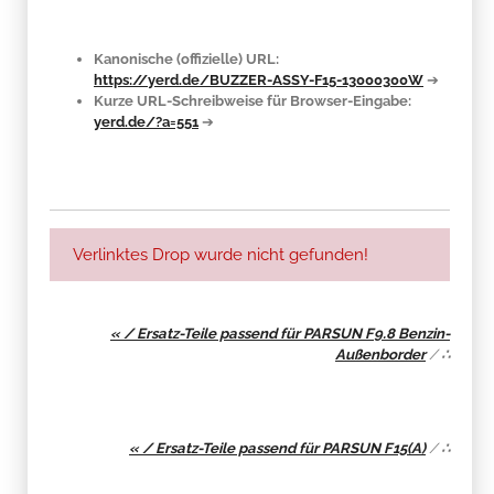
Kanonische (offizielle) URL:
https://yerd.de/BUZZER-ASSY-F15-13000300W
➔
Kurze URL-Schreibweise für Browser-Eingabe:
yerd.de/?a=551
➔
Verlinktes Drop wurde nicht gefunden!
« / Ersatz-Teile passend für PARSUN F9.8 Benzin-
Außenborder
/
∴
« / Ersatz-Teile passend für PARSUN F15(A)
/
∴