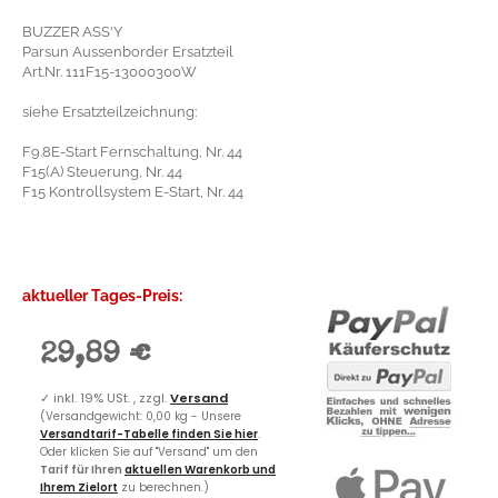
BUZZER ASS'Y
Parsun Aussenborder Ersatzteil
Art.Nr. 111F15-13000300W
siehe Ersatzteilzeichnung:
F9.8E-Start Fernschaltung, Nr. 44
F15(A) Steuerung, Nr. 44
F15 Kontrollsystem E-Start, Nr. 44
aktueller Tages-Preis:
29,89 €
✓
inkl. 19% USt. , zzgl.
Versand
(Versandgewicht: 0,00 kg - Unsere
Versandtarif-Tabelle finden Sie hier
.
Oder klicken Sie auf "Versand" um den
Tarif für Ihren
aktuellen Warenkorb und
Ihrem Zielort
zu berechnen.)