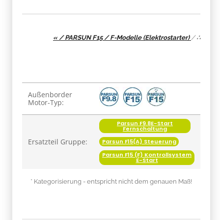
« / PARSUN F15 / F-Modelle (Elektrostarter)
/
∴
Produkteigenschaft
Wert
Außenborder
Motor-Typ:
Parsun F9.8E-Start
Fernschaltung
Ersatzteil Gruppe:
Parsun F15(A) Steuerung
Parsun F15 (F) Kontrollsystem
E-Start
* Kategorisierung - entspricht nicht dem genauen Maß!