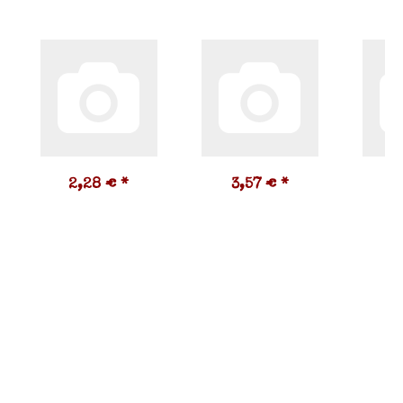
2,28 €
*
3,57 €
*
3