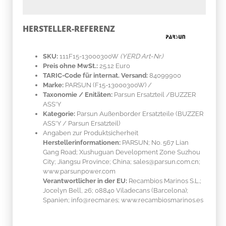
HERSTELLER-REFERENZ
SKU:
111F15-13000300W
(YERD Art-Nr.)
Preis ohne MwSt.:
25.12 Euro
TARIC-Code für internat. Versand:
84099900
Marke:
PARSUN
(F15-13000300W)
/
Taxonomie / Enitäten:
Parsun Ersatzteil /BUZZER
ASS'Y
Kategorie:
Parsun Außenborder Ersatzteile (BUZZER
ASS'Y / Parsun Ersatzteil)
Angaben zur Produktsicherheit
Herstellerinformationen:
PARSUN; No. 567 Lian
Gang Road; Xushuguan Development Zone Suzhou
City; Jiangsu Province; China; sales@parsun.com.cn;
www.parsunpower.com
Verantwortlicher in der EU:
Recambios Marinos S.L.;
Jocelyn Bell, 26; 08840 Viladecans (Barcelona);
Spanien; info@recmar.es; www.recambiosmarinos.es