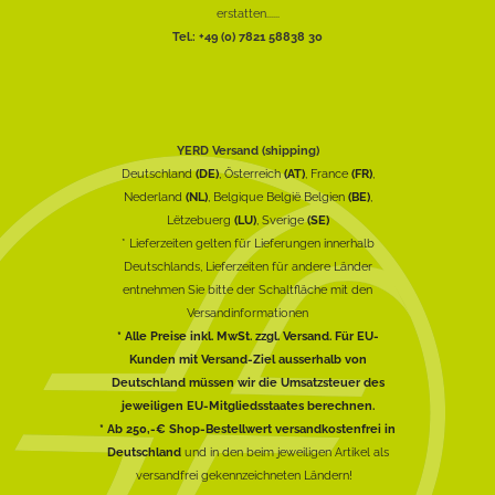
erstatten......
Tel.: +49 (0) 7821 58838 30
YERD Versand (shipping)
Deutschland
(DE)
, Österreich
(AT)
, France
(FR)
,
Nederland
(NL)
, Belgique België Belgien
(BE)
,
Lëtzebuerg
(LU)
, Sverige
(SE)
* Lieferzeiten gelten für Lieferungen innerhalb
Deutschlands, Lieferzeiten für andere Länder
entnehmen Sie bitte der Schaltfläche mit den
Versandinformationen
* Alle Preise inkl. MwSt. zzgl. Versand. Für EU-
Kunden mit Versand-Ziel ausserhalb von
Deutschland müssen wir die Umsatzsteuer des
jeweiligen EU-Mitgliedsstaates berechnen.
* Ab 250,-€ Shop-Bestellwert versandkostenfrei in
Deutschland
und in den beim jeweiligen Artikel als
versandfrei gekennzeichneten Ländern!