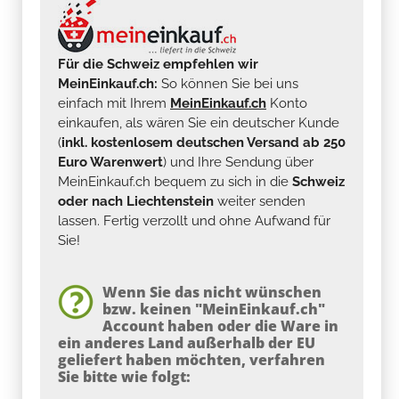
Für die Schweiz empfehlen wir
MeinEinkauf.ch:
So können Sie bei uns
einfach mit Ihrem
MeinEinkauf.ch
Konto
einkaufen, als wären Sie ein deutscher Kunde
(
inkl. kostenlosem deutschen Versand ab 250
Euro Warenwert
) und Ihre Sendung über
MeinEinkauf.ch bequem zu sich in die
Schweiz
oder nach Liechtenstein
weiter senden
lassen. Fertig verzollt und ohne Aufwand für
Sie!
Wenn Sie das nicht wünschen
bzw. keinen "MeinEinkauf.ch"
Account haben oder die Ware in
ein anderes Land außerhalb der EU
geliefert haben möchten, verfahren
Sie bitte wie folgt: