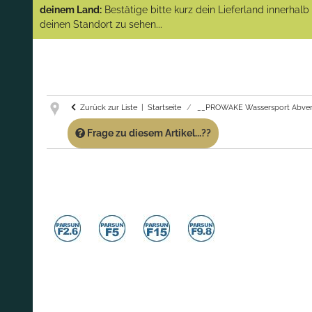
(Abverkauf)!
deinem Land:
Bestätige bitte kurz dein Lieferland innerhal
deinen Standort zu sehen...
GARANTIE UND SERVICE:
Du erhältst über
diese Seite weiterhin Support für PROWAKE
Artikel!
Fragen?
Ruf uns für Fragen zu PROWAKE
Artikeln einfach an!
Zurück zur Liste
Startseite
__PROWAKE Wassersport Abver
Frage zu diesem Artikel...??