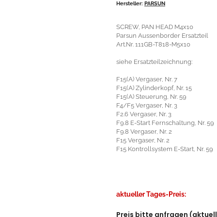
Hersteller:
PARSUN
SCREW, PAN HEAD M4x10
Parsun Aussenborder Ersatzteil
Art.Nr. 111GB-T818-M5x10
siehe Ersatzteilzeichnung:
F15(A) Vergaser, Nr. 7
F15(A) Zylinderkopf, Nr. 15
F15(A) Steuerung, Nr. 59
F4/F5 Vergaser, Nr. 3
F2.6 Vergaser, Nr. 3
F9.8 E-Start Fernschaltung, Nr. 59
F9.8 Vergaser, Nr. 2
F15 Vergaser, Nr. 2
F15 Kontrollsystem E-Start, Nr. 59
aktueller Tages-Preis:
Preis bitte anfragen (aktuel