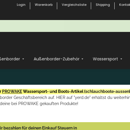
Login
Warenkorb
Vergleichsliste
Shipping
Kontak
ßenborder
Außenborder-Zubehör
Wassersport
r
PROWAKE
Wassersport- und Boots-Artikel (
schlauchboote-aussen
rder Geschäftsbereich auf. HIER auf "yerd.de" erhältst du weiterhin
deine bei PROWAKE gekauften Produkte!
r bezahlen für deinen Einkauf Steuern in