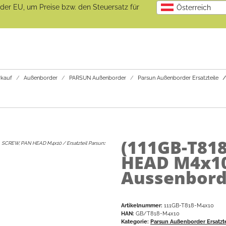
b der EU, um Preise bzw. den Steuersatz für
Österreich
kauf
Außenborder
PARSUN Außenborder
Parsun Außenborder Ersatzteile
(111GB-T81
SCREW, PAN HEAD M4x10 / Ersatzteil Parsun
:
HEAD M4x10
Aussenborde
Artikelnummer:
111GB-T818-M4x10
HAN:
GB/T818-M4x10
Kategorie:
Parsun Außenborder Ersatzt