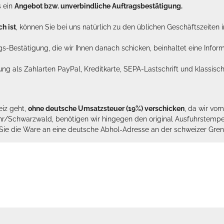
s ein
Angebot bzw. unverbindliche Auftragsbestätigung.
h ist
, können Sie bei uns natürlich zu den üblichen Geschäftszeite
ags-Bestätigung, die wir Ihnen danach schicken, beinhaltet eine Info
lung als Zahlarten PayPal, Kreditkarte, SEPA-Lastschrift und klassi
eiz geht,
ohne deutsche Umsatzsteuer (19%) verschicken
, da wir vo
hr/Schwarzwald, benötigen wir hingegen den original Ausfuhrstempel 
n Sie die Ware an eine deutsche Abhol-Adresse an der schweizer Gren