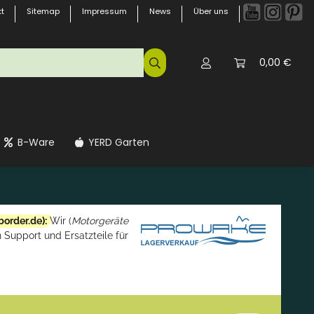
t
Sitemap
Impressum
News
Über uns
0,00 €
B-Ware
YERD Garten
border.de
):
Wir (
Motorgeräte
 Support und Ersatzteile für