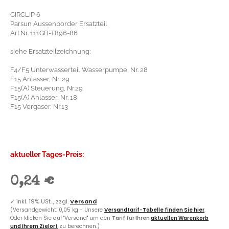
CIRCLIP 6
Parsun Aussenborder Ersatzteil
Art.Nr. 111GB-T896-86
siehe Ersatzteilzeichnung:
F4/F5 Unterwasserteil Wasserpumpe, Nr. 28
F15 Anlasser, Nr. 29
F15(A) Steuerung, Nr.29
F15(A) Anlasser, Nr. 18
F15 Vergaser, Nr.13
aktueller Tages-Preis:
0,24 €
✓
inkl. 19% USt. , zzgl.
Versand
(Versandgewicht: 0,05 kg - Unsere
Versandtarif-Tabelle finden Sie hier
.
Oder klicken Sie auf "Versand" um den
Tarif für Ihren
aktuellen Warenkorb
und Ihrem Zielort
zu berechnen.)