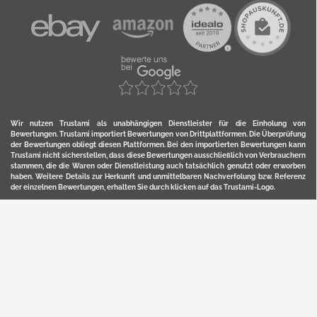
Wir nutzen Trustami als unabhängigen Dienstleister für die Einholung von
Bewertungen. Trustami importiert Bewertungen von Drittplattformen. Die Überprüfung
der Bewertungen obliegt diesen Plattformen. Bei den importierten Bewertungen kann
Trustami nicht sicherstellen, dass diese Bewertungen ausschließlich von Verbrauchern
stammen, die die Waren oder Dienstleistung auch tatsächlich genutzt oder erworben
haben. Weitere Details zur Herkunft und unmittelbaren Nachverfolung bzw. Referenz
der einzelnen Bewertungen, erhalten Sie durch klicken auf das Trustami-Logo.
YERD ist eine eingetragene Marke und ein Online-Shop der Motorgeräte Fischer GmbH
in Lahr/Schwarzwald. Unter der Marke YERD vertreibt das Unternehmen Produkte aus
Garten-, Land-, Forst- und Kommunaltechnik sowie ausgewählte D2C-Produkte.
Hier finden Sie unsern Verkauf auf
Ebay
und
Amazon
. Bitte beachten Sie, dass wir bei
Kaufland, Ebay (motofischtec) bzw. Amazon eventuell andere Konditionen und Preise
haben, als in unserem Lager-Direktverkauf.