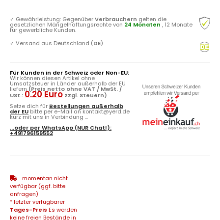
✓
Gewährleistung: Gegenüber
Verbrauchern
gelten die
gesetzlichen Mängelhaftungsrechte von
24 Monaten
, 12 Monate
für gewerbliche Kunden.
✓
Versand aus Deutschland (
DE
)
Für Kunden in der Schweiz oder Non-EU:
Wir können diesen Artikel ohne
Umsatzsteuer in Länder außerhalb der EU
liefern
(Preis netto ohne VAT / MwSt. /
0.20 Euro
USt.:
zzgl. Steuern)
.
Setze dich für
Bestellungen außerhalb
der EU
bitte per e-Mail an kontakt@yerd.de
kurz mit uns in Verbindung ...
...oder per
WhatsApp
(NUR Chat!):
+491796159552
momentan nicht
verfügbar (ggf. bitte
anfragen)
* letzter verfügbarer
Tages-Preis
Es werden
keine freien Bestände in