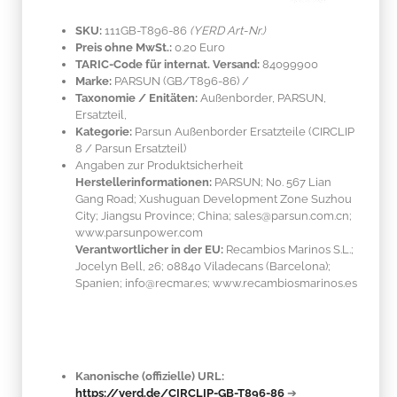
SKU:
111GB-T896-86
(YERD Art-Nr.)
Preis ohne MwSt.:
0.20 Euro
TARIC-Code für internat. Versand:
84099900
Marke:
PARSUN
(GB/T896-86)
/
Taxonomie / Enitäten:
Außenborder, PARSUN,
Ersatzteil,
Kategorie:
Parsun Außenborder Ersatzteile (CIRCLIP
8 / Parsun Ersatzteil)
Angaben zur Produktsicherheit
Herstellerinformationen:
PARSUN; No. 567 Lian
Gang Road; Xushuguan Development Zone Suzhou
City; Jiangsu Province; China; sales@parsun.com.cn;
www.parsunpower.com
Verantwortlicher in der EU:
Recambios Marinos S.L.;
Jocelyn Bell, 26; 08840 Viladecans (Barcelona);
Spanien; info@recmar.es; www.recambiosmarinos.es
Kanonische (offizielle) URL:
https://yerd.de/CIRCLIP-GB-T896-86
➔