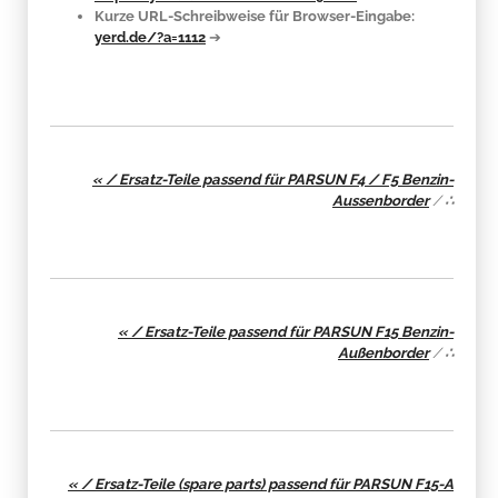
Kurze URL-Schreibweise für Browser-Eingabe:
yerd.de/?a=1112
➔
« / Ersatz-Teile passend für PARSUN F4 / F5 Benzin-
Aussenborder
/
∴
« / Ersatz-Teile passend für PARSUN F15 Benzin-
Außenborder
/
∴
« / Ersatz-Teile (spare parts) passend für PARSUN F15-A