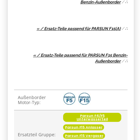
Benzin-Außenborder
/
∴
« / Ersatz-Teile passend für PARSUN F15(A)
/
∴
« / Ersatz-Teile passend für PARSUN F15 Benzin-
Außenborder
/
∴
Produkteigenschaft
Wert
Außenborder
Motor-Typ:
Parsun F4/F5
Unterwasserteil
Parsun F15 Anlasser
Ersatzteil Gruppe:
Parsun F15 Vergaser