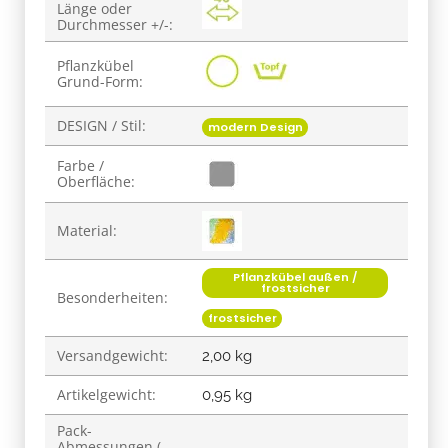
Länge oder
Durchmesser +/-:
Pflanzkübel
Grund-Form:
DESIGN / Stil:
modern Design
Farbe /
Oberfläche:
Material:
Pflanzkübel außen /
frostsicher
Besonderheiten:
frostsicher
Versandgewicht:
2,00 kg
Artikelgewicht:
0,95
kg
Pack-
Abmessungen (