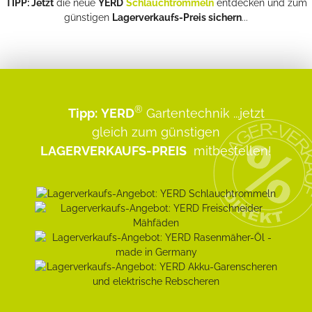
TIPP: Jetzt
die neue
YERD
Schlauchtrommeln
entdecken und zum
günstigen
Lagerverkaufs-Preis sichern
...
®
Tipp:
YERD
Gartentechnik
...jetzt
gleich zum günstigen
LAGERVERKAUFS-PREIS
mitbestellen!