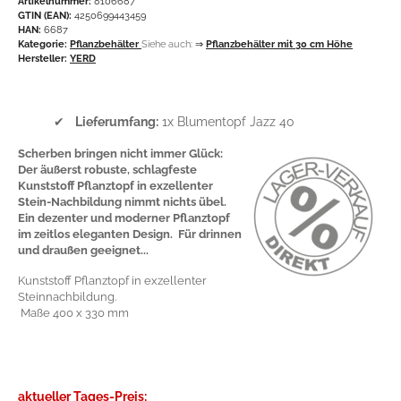
Artikelnummer:
8106687
GTIN (EAN):
4250699443459
HAN:
6687
Kategorie:
Pflanzbehälter
Siehe auch:
⇒
Pflanzbehälter mit 30 cm Höhe
Hersteller:
YERD
✔
Lieferumfang:
1x Blumentopf Jazz 40
Scherben bringen nicht immer Glück:
Der äußerst robuste, schlagfeste
Kunststoff Pflanztopf in exzellenter
Stein-Nachbildung nimmt nichts übel.
Ein dezenter und moderner Pflanztopf
im zeitlos eleganten Design. Für drinnen
und draußen geeignet...
Kunststoff Pflanztopf in exzellenter
Steinnachbildung.
Maße 400 x 330 mm
aktueller Tages-Preis: