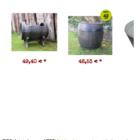
49,40 €
*
46,53 €
*
3