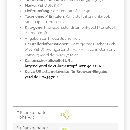
Marke:
YERD
(6687)
/
Lieferumfang:
1x Blumentopf Jazz 40
Taxonomie / Enitäten:
Kunststoff
, Blumenkübel,
Stein-Optik, Beton-Optik
Kategorie:
Pflanzbehälter (Blumenkübel Pflanztopf
Blumentopf)
Angaben zur Produktsicherheit
Herstellerinformationen:
Motorgeräte Fischer GmbH
(Abt. YERD); Weingartenstr. 79; 77933 Lahr; Germany;
kontakt@yerd.de; www.yerd.de
Kanonische (offizielle) URL:
https://yerd.de/Blumentopf-Jazz-40-1240
➔
Kurze URL-Schreibweise für Browser-Eingabe:
yerd.de/?a=3972
➔
Produkteigenschaft
Wert
* Pflanzbehälter
Höhe +/-:
* Pflanzbehälter