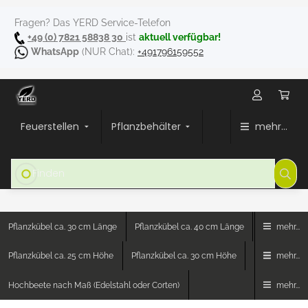
Fragen? Das YERD Service-Telefon
+49 (0) 7821 58838 30
ist
aktuell verfügbar!
WhatsApp
(NUR Chat):
+491796159552
Feuerstellen
Pflanzbehälter
mehr...
Pflanzkübel ca. 30 cm Länge
Pflanzkübel ca. 40 cm Länge
mehr...
Pflanzkübel ca. 25 cm Höhe
Pflanzkübel ca. 30 cm Höhe
mehr...
Hochbeete nach Maß (Edelstahl oder Corten)
mehr...