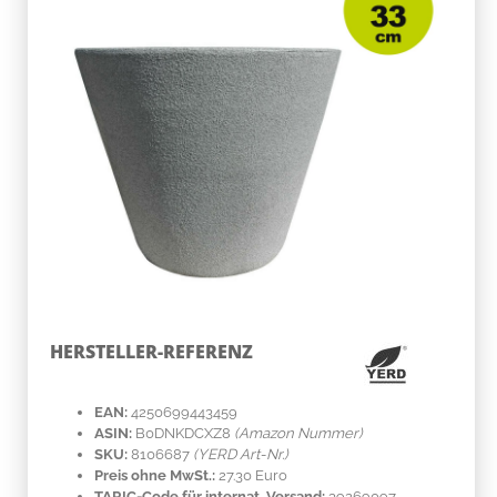
HERSTELLER-REFERENZ
EAN:
4250699443459
ASIN:
B0DNKDCXZ8
(Amazon Nummer)
SKU:
8106687
(YERD Art-Nr.)
Preis ohne MwSt.:
27.30 Euro
TARIC-Code für internat. Versand:
39269097