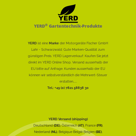
®
YERD
Gartentechnik-Produkte
YERD
ist eine
Marke
der Motorgeräte Fischer GmbH
Lahr - Schwarzwald: Gute Marken-Qualität zum
günstigen Preis. YERD Lagerverkauf: Kaufen Sie jetzt
direkt im YERD Online Shop. Versand ausserhalb der
EU bitte auf Anfrage. Kunden ausserhalb der EU
können wir selbstverständlich die Mehrwert-Steuer
erstatten......
Tel.: +49 (0) 7821 58838 30
YERD Versand (shipping)
Deutschland
(DE)
, Österreich
(AT)
, France
(FR)
,
Nederland
(NL)
, Belgique België Belgien
(BE)
,