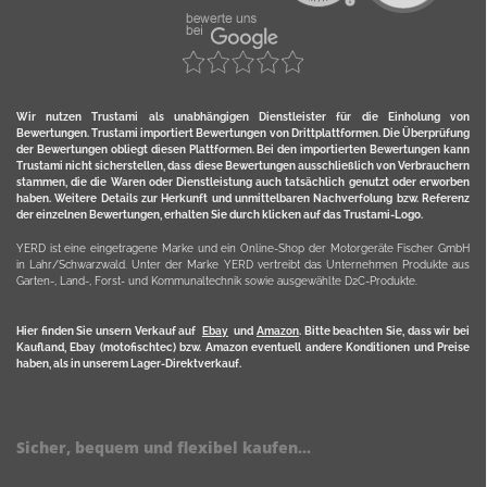
Wir nutzen Trustami als unabhängigen Dienstleister für die Einholung von
Bewertungen. Trustami importiert Bewertungen von Drittplattformen. Die Überprüfung
der Bewertungen obliegt diesen Plattformen. Bei den importierten Bewertungen kann
Trustami nicht sicherstellen, dass diese Bewertungen ausschließlich von Verbrauchern
stammen, die die Waren oder Dienstleistung auch tatsächlich genutzt oder erworben
haben. Weitere Details zur Herkunft und unmittelbaren Nachverfolung bzw. Referenz
der einzelnen Bewertungen, erhalten Sie durch klicken auf das Trustami-Logo.
YERD ist eine eingetragene Marke und ein Online-Shop der Motorgeräte Fischer GmbH
in Lahr/Schwarzwald. Unter der Marke YERD vertreibt das Unternehmen Produkte aus
Garten-, Land-, Forst- und Kommunaltechnik sowie ausgewählte D2C-Produkte.
Hier finden Sie unsern Verkauf auf
Ebay
und
Amazon
. Bitte beachten Sie, dass wir bei
Kaufland, Ebay (motofischtec) bzw. Amazon eventuell andere Konditionen und Preise
haben, als in unserem Lager-Direktverkauf.
Sicher, bequem und flexibel kaufen...