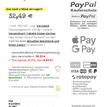
(nur noch 2 Stück am Lager!)
32,49 €
✓
inkl. 19% USt. , zzgl.
Versand
(Versandgewicht: 2,00 kg - Unsere
Versandtarif-Tabelle finden Sie hier
.
Oder klicken Sie auf "Versand" um den
Tarif für Ihren
aktuellen Warenkorb und
Ihrem Zielort
zu berechnen.)
Unverbindliche Preisempfehlung
des Herstellers
:
38,32 €
✓
(Sie sparen
15.21%
, also
5,83 €
)
✓
Gewährleistung: Gegenüber
Verbrauchern
gelten die
gesetzlichen
Mängelhaftungsrechte von
24
Monaten
, 12 Monate für gewerbliche
Kunden.
✓
Versand aus Deutschland (
DE
)
Für
Kunden
in der