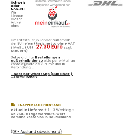
Schweiz
oder
Non-EU:
Wir
können
diesen
Artikel
ohne
Umsatzsteuer in Länder außerhalb
der EU liefern
(Preis netto ohne VAT
27.30 Euro
/ MwSt. / USt.:
zzgl.
Steuern)
.
Setze dich für
Bestellungen
außerhalb der EU
bitte per e-Mail an
kontakt@yerd.de kurz mit uns in
Verbindung ...
...oder per
WhatsApp
(NUR Chat!):
+491796159552
KNAPPER LAGERBESTAND
aktuelle Lieferzeit
:
1 - 3 Werktage
Ab 250,-€ Lagerverkaufs-Wert
Versand kostenlos in Deutschland
(DE - Ausland abweichend)