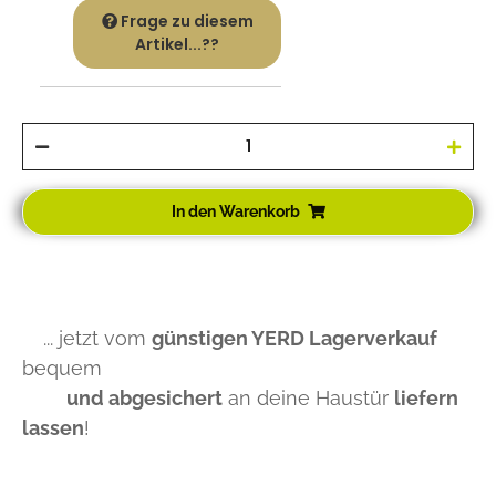
Frage zu diesem
Artikel...??
In den Warenkorb
... jetzt vom
günstigen YERD Lagerverkauf
bequem
und abgesichert
an deine Haustür
liefern
lassen
!