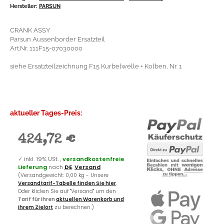
Hersteller:
PARSUN
CRANK ASSY
Parsun Aussenborder Ersatzteil
Art.Nr. 111F15-07030000
siehe Ersatzteilzeichnung F15 Kurbelwelle + Kolben, Nr. 1
aktueller Tages-Preis:
424,72 €
✓
inkl. 19% USt. ,
versandkostenfreie
Lieferung
nach
DE
.
Versand
(Versandgewicht: 0,00 kg - Unsere
Versandtarif-Tabelle finden Sie hier
.
Oder klicken Sie auf "Versand" um den
Tarif für Ihren
aktuellen Warenkorb und
Ihrem Zielort
zu berechnen.)