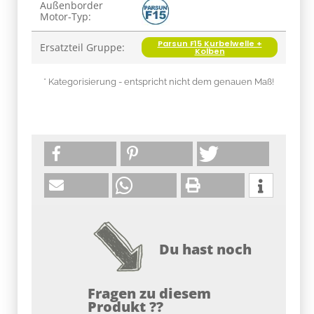
Produkteigenschaft
Wert
Außenborder
Motor-Typ:
Parsun F15 Kurbelwelle +
Ersatzteil Gruppe:
Kolben
* Kategorisierung - entspricht nicht dem genauen Maß!
Du hast noch
Fragen zu diesem
Produkt ??