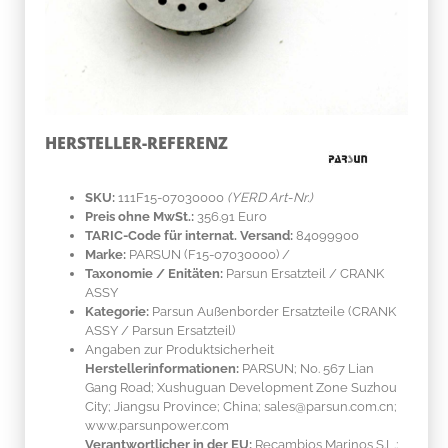
HERSTELLER-REFERENZ
SKU:
111F15-07030000
(YERD Art-Nr.)
Preis ohne MwSt.:
356.91 Euro
TARIC-Code für internat. Versand:
84099900
Marke:
PARSUN
(F15-07030000)
/
Taxonomie / Enitäten:
Parsun Ersatzteil / CRANK
ASSY
Kategorie:
Parsun Außenborder Ersatzteile (CRANK
ASSY / Parsun Ersatzteil)
Angaben zur Produktsicherheit
Herstellerinformationen:
PARSUN; No. 567 Lian
Gang Road; Xushuguan Development Zone Suzhou
City; Jiangsu Province; China; sales@parsun.com.cn;
www.parsunpower.com
Verantwortlicher in der EU:
Recambios Marinos S.L.;