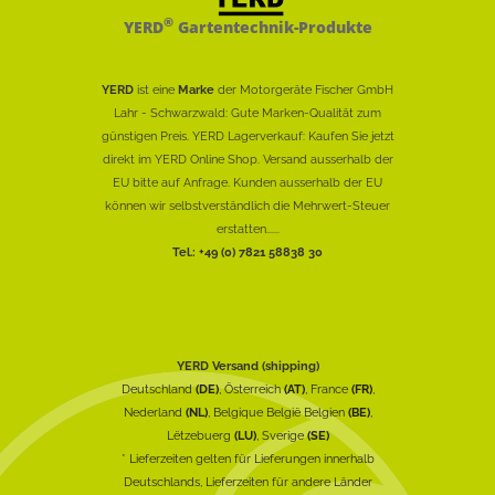
®
YERD
Gartentechnik-Produkte
YERD
ist eine
Marke
der Motorgeräte Fischer GmbH
Lahr - Schwarzwald: Gute Marken-Qualität zum
günstigen Preis. YERD Lagerverkauf: Kaufen Sie jetzt
direkt im YERD Online Shop. Versand ausserhalb der
EU bitte auf Anfrage. Kunden ausserhalb der EU
können wir selbstverständlich die Mehrwert-Steuer
erstatten......
Tel.: +49 (0) 7821 58838 30
YERD Versand (shipping)
Deutschland
(DE)
, Österreich
(AT)
, France
(FR)
,
Nederland
(NL)
, Belgique België Belgien
(BE)
,
Lëtzebuerg
(LU)
, Sverige
(SE)
* Lieferzeiten gelten für Lieferungen innerhalb
Deutschlands, Lieferzeiten für andere Länder