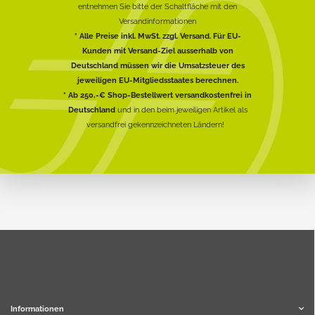
entnehmen Sie bitte der Schaltfläche mit den
Versandinformationen
* Alle Preise inkl. MwSt. zzgl. Versand. Für EU-
Kunden mit Versand-Ziel ausserhalb von
Deutschland müssen wir die Umsatzsteuer des
jeweiligen EU-Mitgliedsstaates berechnen.
* Ab 250,-€ Shop-Bestellwert versandkostenfrei in
Deutschland
und in den beim jeweiligen Artikel als
versandfrei gekennzeichneten Ländern!
Informationen