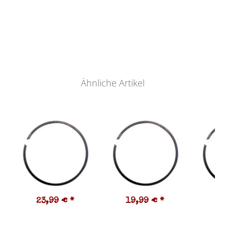
Ähnliche Artikel
23,99 €
*
19,99 €
*
1