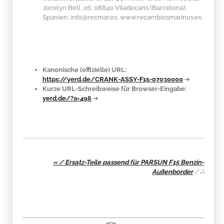
Jocelyn Bell, 26; 08840 Viladecans (Barcelona);
Spanien; info@recmar.es; www.recambiosmarinos.es
Kanonische (offizielle) URL:
https://yerd.de/CRANK-ASSY-F15-07030000
➔
Kurze URL-Schreibweise für Browser-Eingabe:
yerd.de/?a=496
➔
« / Ersatz-Teile passend für PARSUN F15 Benzin-
Außenborder
/
∴