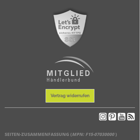
Vertrag widerrufen
SEITEN-ZUSAMMENFASSUNG (
MPN:
F15-07030000
)