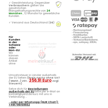
✓
Gewährleistung: Gegenüber
Verbrauchern
gelten die
gesetzlichen
Mängelhaftungsrechte von
24
Monaten
, 12 Monate für gewerbliche
Kunden.
✓
Versand aus Deutschland (
DE
)
Für
Kunden
in der
Schweiz
oder
Non-EU:
Wir
können
diesen
Artikel
ohne
Umsatzsteuer in Länder außerhalb
der EU liefern
(Preis netto ohne VAT
356.91 Euro
/ MwSt. / USt.:
zzgl.
Steuern)
.
Setze dich für
Bestellungen
außerhalb der EU
bitte per e-Mail an
kontakt@yerd.de kurz mit uns in
Verbindung ...
...oder per
WhatsApp
(NUR Chat!):
+491796159552