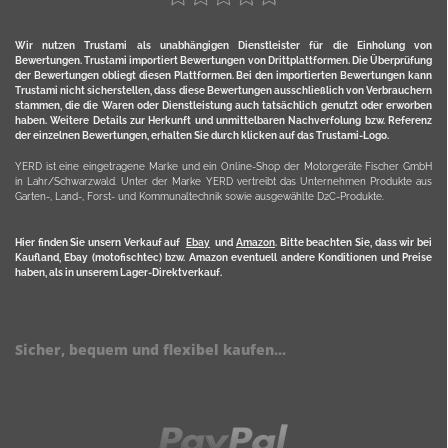
Wir nutzen Trustami als unabhängigen Dienstleister für die Einholung von
Bewertungen. Trustami importiert Bewertungen von Drittplattformen. Die Überprüfung
der Bewertungen obliegt diesen Plattformen. Bei den importierten Bewertungen kann
Trustami nicht sicherstellen, dass diese Bewertungen ausschließlich von Verbrauchern
stammen, die die Waren oder Dienstleistung auch tatsächlich genutzt oder erworben
haben. Weitere Details zur Herkunft und unmittelbaren Nachverfolung bzw. Referenz
der einzelnen Bewertungen, erhalten Sie durch klicken auf das Trustami-Logo.
YERD ist eine eingetragene Marke und ein Online-Shop der Motorgeräte Fischer GmbH
in Lahr/Schwarzwald. Unter der Marke YERD vertreibt das Unternehmen Produkte aus
Garten-, Land-, Forst- und Kommunaltechnik sowie ausgewählte D2C-Produkte.
Hier finden Sie unsern Verkauf auf
Ebay
und
Amazon
. Bitte beachten Sie, dass wir bei
Kaufland, Ebay (motofischtec) bzw. Amazon eventuell andere Konditionen und Preise
haben, als in unserem Lager-Direktverkauf.
Sicher, bequem und flexibel kaufen...