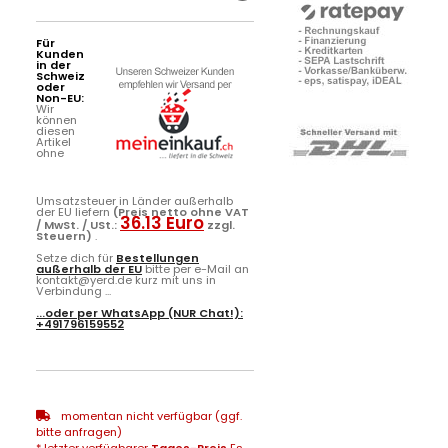
Für
Kunden
in der
Schweiz
oder
Non-EU:
Wir
können
diesen
Artikel
ohne
Umsatzsteuer in Länder außerhalb
der EU liefern
(Preis netto ohne VAT
36.13 Euro
/ MwSt. / USt.:
zzgl.
Steuern)
.
Setze dich für
Bestellungen
außerhalb der EU
bitte per e-Mail an
kontakt@yerd.de kurz mit uns in
Verbindung ...
...oder per
WhatsApp
(NUR Chat!):
+491796159552
momentan nicht verfügbar (ggf.
bitte anfragen)
* letzter verfügbarer
Tages-Preis
Es