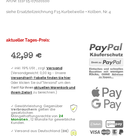
Art.Nr. 111F15-07020100
siehe Ersatzteilzeichnung F15 Kurbelwelle + Kolben, Nr. 4
aktueller Tages-Preis:
42,99 €
✓
inkl. 19% USt. , zzgl.
Versand
(Versandgewicht: 0,00 kg - Unsere
Versandtarif-Tabelle finden Sie hier
.
Oder klicken Sie auf "Versand" um den
Tarif für Ihren
aktuellen Warenkorb und
Ihrem Zielort
zu berechnen.)
✓
Gewährleistung: Gegenüber
Verbrauchern
gelten die
gesetzlichen
Mängelhaftungsrechte von
24
Monaten
, 12 Monate für gewerbliche
Kunden.
✓
Versand aus Deutschland (
DE
)