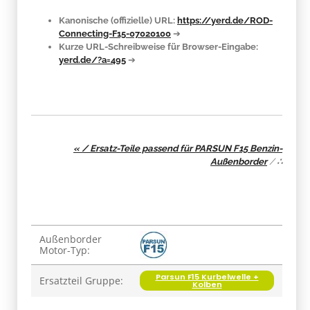
Kanonische (offizielle) URL:
https://yerd.de/ROD-
Connecting-F15-07020100
➔
Kurze URL-Schreibweise für Browser-Eingabe:
yerd.de/?a=495
➔
« / Ersatz-Teile passend für PARSUN F15 Benzin-
Außenborder
/
∴
Produkteigenschaft
Wert
Außenborder
Motor-Typ:
Parsun F15 Kurbelwelle +
Ersatzteil Gruppe:
Kolben