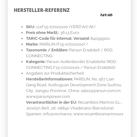
HERSTELLER-REFERENZ
SKU:
111F15-07020100
(YERD Art-Nr.)
Preis ohne MwSt.:
36.13 Euro
TARIC-Code für internat. Versand:
84099900
Marke:
PARSUN
(F15-07020100)
/
Taxonomie / Enitäten:
Parsun Ersatzteil / ROD,
CONNECTING
Kategorie:
Parsun Außenborder Ersatzteile (ROD,
CONNECTING F15-07020100 / Parsun Ersatzteil)
Angaben zur Produktsicherheit
Herstellerinformationen:
PARSUN; No. 567 Lian
Gang Road; Xushuguan Development Zone Suzhou
City; Jiangsu Province; China; sales@parsun.com.cn;
www.parsunpower.com
Verantwortlicher in der EU:
Recambios Marinos S.L.;
Jocelyn Bell, 26; 08840 Viladecans (Barcelona);
Spanien; info@recmar.es; www.recambiosmarinos.es