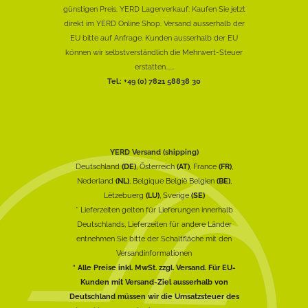
günstigen Preis. YERD Lagerverkauf: Kaufen Sie jetzt
direkt im YERD Online Shop. Versand ausserhalb der
EU bitte auf Anfrage. Kunden ausserhalb der EU
können wir selbstverständlich die Mehrwert-Steuer
erstatten......
Tel.: +49 (0) 7821 58838 30
YERD Versand (shipping)
Deutschland
(DE)
, Österreich
(AT)
, France
(FR)
,
Nederland
(NL)
, Belgique België Belgien
(BE)
,
Lëtzebuerg
(LU)
, Sverige
(SE)
* Lieferzeiten gelten für Lieferungen innerhalb
Deutschlands, Lieferzeiten für andere Länder
entnehmen Sie bitte der Schaltfläche mit den
Versandinformationen
* Alle Preise inkl. MwSt. zzgl. Versand. Für EU-
Kunden mit Versand-Ziel ausserhalb von
Deutschland müssen wir die Umsatzsteuer des