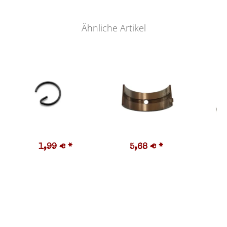
Ähnliche Artikel
1,99 €
*
5,68 €
*
8