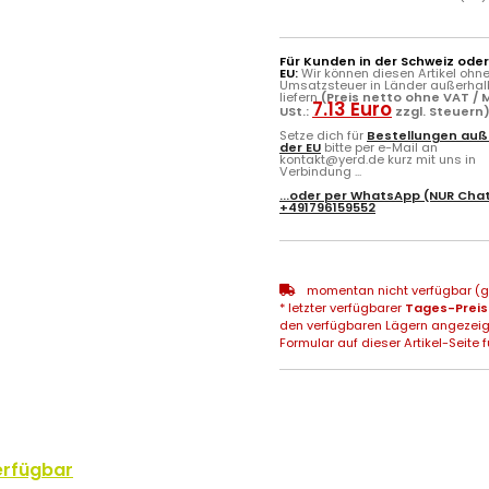
Für Kunden in der Schweiz ode
EU:
Wir können diesen Artikel ohn
Umsatzsteuer in Länder außerhal
liefern
(Preis netto ohne VAT / M
7.13 Euro
USt.:
zzgl. Steuern
Setze dich für
Bestellungen auß
der EU
bitte per e-Mail an
kontakt@yerd.de kurz mit uns in
Verbindung ...
...oder per
WhatsApp
(NUR Chat
+491796159552
momentan nicht verfügbar (gg
* letzter verfügbarer
Tages-Preis
den verfügbaren Lägern angezeig
Formular auf dieser Artikel-Seite f
erfügbar