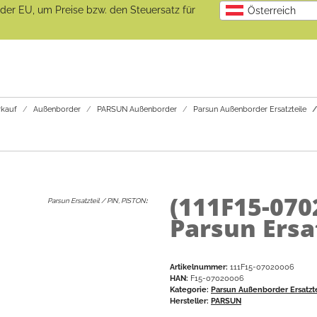
b der EU, um Preise bzw. den Steuersatz für
Österreich
kauf
Außenborder
PARSUN Außenborder
Parsun Außenborder Ersatzteile
(111F15-07
Parsun Ersatzteil / PIN, PISTON
:
Parsun Ersa
Artikelnummer:
111F15-07020006
HAN:
F15-07020006
Kategorie:
Parsun Außenborder Ersatzt
Hersteller:
PARSUN