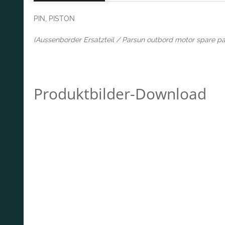
PIN, PISTON
(Aussenborder Ersatzteil / Parsun outbord motor spare pa
Produktbilder-Download