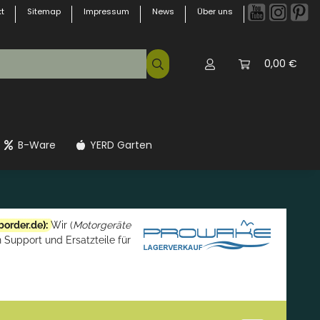
t
Sitemap
Impressum
News
Über uns
0,00 €
B-Ware
YERD Garten
border.de
):
Wir (
Motorgeräte
 Support und Ersatzteile für