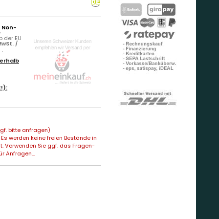
r Non-
e
b der EU
wSt. /
)
.
erhalb
!):
f. bitte anfragen)
Es werden keine freien Bestände in
t. Verwenden Sie ggf. das Fragen-
ür Anfragen...