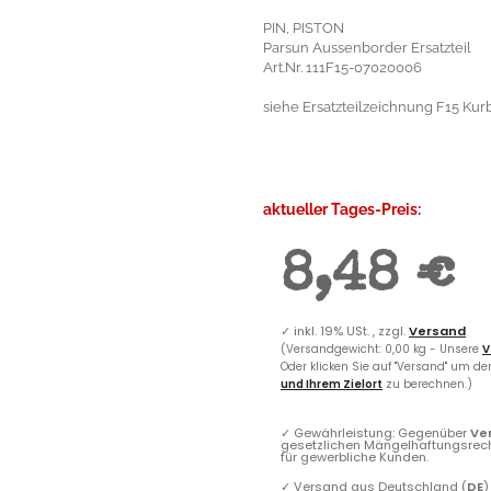
PIN, PISTON
Parsun Aussenborder Ersatzteil
Art.Nr. 111F15-07020006
siehe Ersatzteilzeichnung F15 Kurb
aktueller Tages-Preis:
8,48 €
✓
inkl. 19% USt. , zzgl.
Versand
(Versandgewicht: 0,00 kg - Unsere
V
Oder klicken Sie auf "Versand" um d
und Ihrem Zielort
zu berechnen.)
✓
Gewährleistung: Gegenüber
Ve
gesetzlichen Mängelhaftungsrec
für gewerbliche Kunden.
✓
Versand aus Deutschland (
DE
)