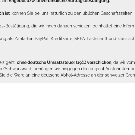
s ein
Angebot bzw. unverbindliche Auftragsbestätigung.
h ist
, können Sie bei uns natürlich zu den üblichen Geschäftszeite
ags-Bestätigung, die wir Ihnen danach schicken, beinhaltet eine Info
lung als Zahlarten PayPal, Kreditkarte, SEPA-Lastschrift und klassi
eiz geht,
ohne deutsche Umsatzsteuer (19%) verschicken
, da wir vo
hr/Schwarzwald, benötigen wir hingegen den original Ausfuhrstempel 
n Sie die Ware an eine deutsche Abhol-Adresse an der schweizer Gren