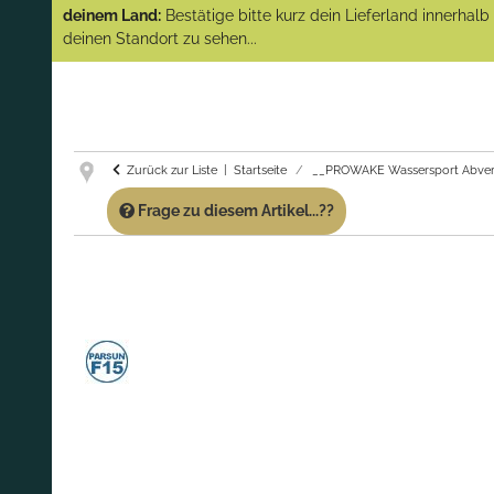
(Abverkauf)!
deinem Land:
Bestätige bitte kurz dein Lieferland innerhal
deinen Standort zu sehen...
GARANTIE UND SERVICE:
Du erhältst über
diese Seite weiterhin Support für PROWAKE
Artikel!
Fragen?
Ruf uns für Fragen zu PROWAKE
Artikeln einfach an!
Zurück zur Liste
Startseite
__PROWAKE Wassersport Abver
Frage zu diesem Artikel...??