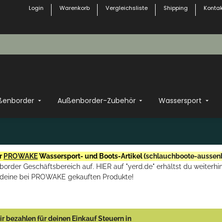
Login
Warenkorb
Vergleichsliste
Shipping
Kontak
ßenborder
Außenborder-Zubehör
Wassersport
r
PROWAKE
Wassersport- und Boots-Artikel (
schlauchboote-aussen
rder Geschäftsbereich auf. HIER auf "yerd.de" erhältst du weiterhin
deine bei PROWAKE gekauften Produkte!
r bezahlen für deinen Einkauf Steuern in