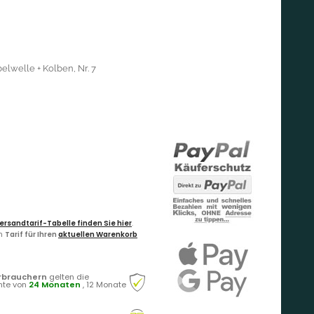
elwelle + Kolben, Nr. 7
ersandtarif-Tabelle finden Sie hier
.
en
Tarif für Ihren
aktuellen Warenkorb
rbrauchern
gelten die
hte von
24 Monaten
, 12 Monate