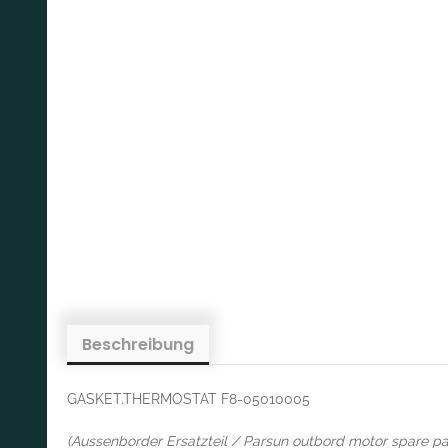
Beschreibung
GASKET.THERMOSTAT F8-05010005
(Aussenborder Ersatzteil / Parsun outbord motor spare pa