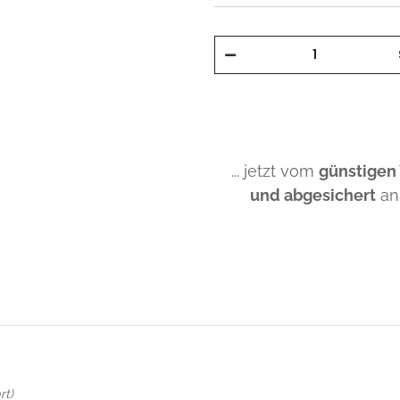
... jetzt vom
günstigen
und abgesichert
an
rt)