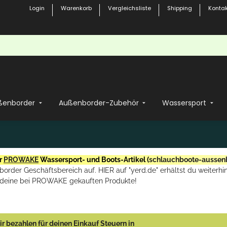
Login
Warenkorb
Vergleichsliste
Shipping
Kontak
ßenborder
Außenborder-Zubehör
Wassersport
r
PROWAKE
Wassersport- und Boots-Artikel (
schlauchboote-aussen
rder Geschäftsbereich auf. HIER auf "yerd.de" erhältst du weiterhin
deine bei PROWAKE gekauften Produkte!
r bezahlen für deinen Einkauf Steuern in