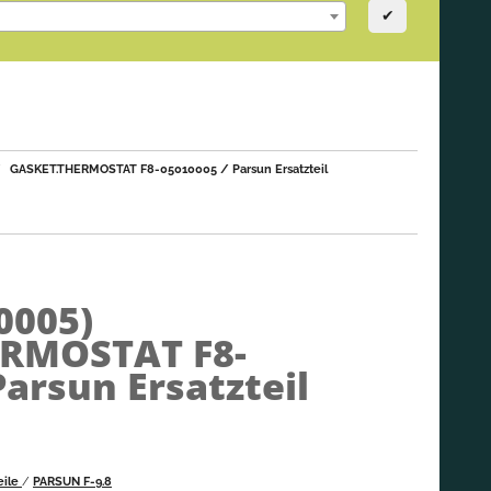
✔
GASKET.THERMOSTAT F8-05010005 / Parsun Ersatzteil
0005)
RMOSTAT F8-
Parsun Ersatzteil
eile
/
PARSUN F-9.8