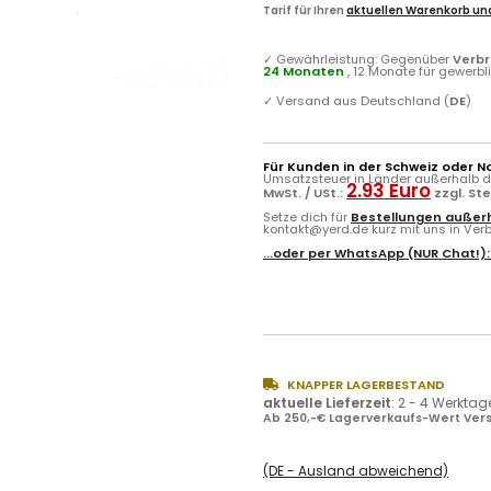
Tarif für Ihren
aktuellen Warenkorb und
✓
Gewährleistung: Gegenüber
Verb
24 Monaten
, 12 Monate für gewerb
✓
Versand aus Deutschland (
DE
)
Für Kunden in der Schweiz oder N
Umsatzsteuer in Länder außerhalb de
2.93 Euro
MwSt. / USt.:
zzgl. St
Setze dich für
Bestellungen außerh
kontakt@yerd.de kurz mit uns in Verbi
...oder per
WhatsApp
(NUR Chat!)
KNAPPER LAGERBESTAND
aktuelle Lieferzeit
:
2 - 4 Werktag
Ab 250,-€ Lagerverkaufs-Wert Vers
(DE - Ausland abweichend)