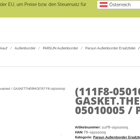
b der EU, um Preise bzw. den Steuersatz für
Österreich
kauf
Außenborder
PARSUN Außenborder
Parsun Außenborder Ersatzteile
(111F8-0501
rsatzteil / GASKET.THERMOSTAT F8-05010005
:
GASKET.THE
05010005 / 
Artikelnummer:
111F8-05010005
HAN:
F8-05010005
Kategorie:
Parsun Außenborder Ersatzt