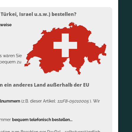
ürkei, Israel u.s.w.) bestellen?
lweise
s wären Sie
h bequem zu
n ein anderes Land außerhalb der EU
kelnummern
(z.B. dieser Artikel:
111F8-05010005
). Wir
n immer
bequem telefonisch bestellen...
rmation zum Bezahlen per PayPal - selbstverständlich