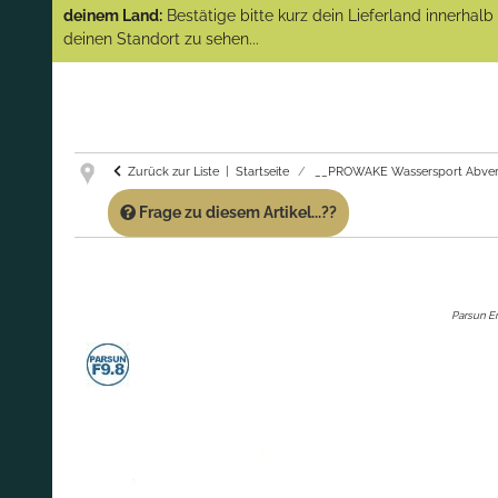
(Abverkauf)!
deinem Land:
Bestätige bitte kurz dein Lieferland innerhal
deinen Standort zu sehen...
GARANTIE UND SERVICE:
Du erhältst über
diese Seite weiterhin Support für PROWAKE
Artikel!
Fragen?
Ruf uns für Fragen zu PROWAKE
Artikeln einfach an!
Zurück zur Liste
Startseite
__PROWAKE Wassersport Abver
Frage zu diesem Artikel...??
Parsun E