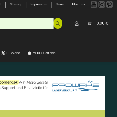
t
Sitemap
Impressum
News
Über uns
0,00 €
B-Ware
YERD Garten
border.de
):
Wir (
Motorgeräte
 Support und Ersatzteile für