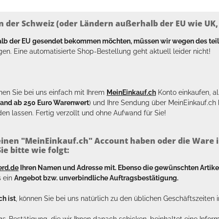
n der Schweiz (oder Ländern außerhalb der EU wie UK, T
halb der EU gesendet bekommen möchten, müssen wir wegen des tei
en. Eine automatisierte Shop-Bestellung geht aktuell leider nicht!
en Sie bei uns einfach mit Ihrem
MeinEinkauf.ch
Konto einkaufen, al
sand ab 250 Euro Warenwert
) und Ihre Sendung über MeinEinkauf.c
en lassen. Fertig verzollt und ohne Aufwand für Sie!
inen "MeinEinkauf.ch" Account haben oder die Ware i
e bitte wie folgt:
erd.de
Ihren Namen und Adresse mit. Ebenso die gewünschten Arti
s ein
Angebot bzw. unverbindliche Auftragsbestätigung.
h ist
, können Sie bei uns natürlich zu den üblichen Geschäftszeite
ags-Bestätigung, die wir Ihnen danach schicken, beinhaltet eine Info