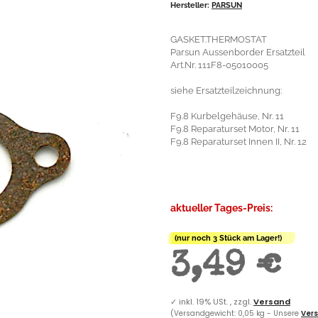
Hersteller:
PARSUN
GASKET.THERMOSTAT
Parsun Aussenborder Ersatzteil
Art.Nr. 111F8-05010005
siehe Ersatzteilzeichnung:
F9.8 Kurbelgehäuse, Nr. 11
F9.8 Reparaturset Motor, Nr. 11
F9.8 Reparaturset Innen II, Nr. 12
aktueller Tages-Preis:
(nur noch 3 Stück am Lager!)
3,49 €
✓
inkl. 19% USt. , zzgl.
Versand
(Versandgewicht: 0,05 kg - Unsere
Vers