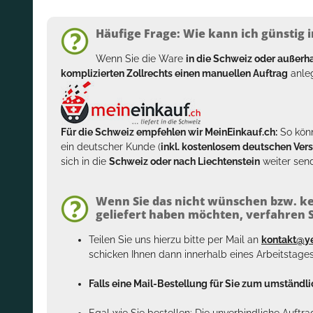
Häufige Frage: Wie kann ich günstig i
Wenn Sie die Ware
in die Schweiz oder außer
komplizierten Zollrechts einen manuellen Auftrag
anleg
Für die Schweiz empfehlen wir MeinEinkauf.ch:
So könn
ein deutscher Kunde (
inkl. kostenlosem deutschen Ver
sich in die
Schweiz oder nach Liechtenstein
weiter send
Wenn Sie das nicht wünschen bzw. ke
geliefert haben möchten, verfahren Si
Teilen Sie uns hierzu bitte per Mail an
kontakt@y
schicken Ihnen dann innerhalb eines Arbeitstage
Falls eine Mail-Bestellung für Sie zum umständlic
Egal wie Sie bestellen: Die unverbindliche Auftr