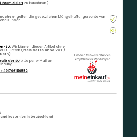
 Ihrem Zielort
zu berechnen.)
rauchern
gelten die gesetzlichen Mängelhaftungsrechte von
liche Kunden.
on-EU:
Wir können diesen Artikel ohne
r EU liefern
(Preis netto ohne VAT /
euern)
.
alb der EU
bitte per e-Mail an
ndung ...
:
+491796159552
e
and kostenlos in Deutschland