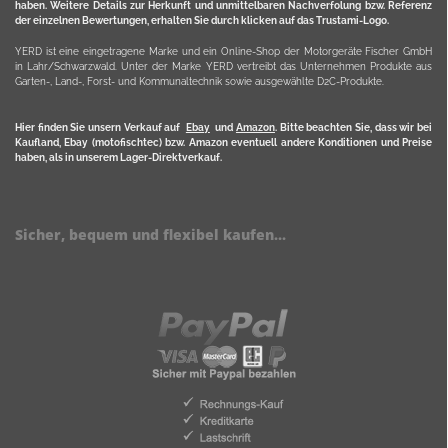
haben. Weitere Details zur Herkunft und unmittelbaren Nachverfolung bzw. Referenz
der einzelnen Bewertungen, erhalten Sie durch klicken auf das Trustami-Logo.
YERD ist eine eingetragene Marke und ein Online-Shop der Motorgeräte Fischer GmbH
in Lahr/Schwarzwald. Unter der Marke YERD vertreibt das Unternehmen Produkte aus
Garten-, Land-, Forst- und Kommunaltechnik sowie ausgewählte D2C-Produkte.
Hier finden Sie unsern Verkauf auf
Ebay
und
Amazon
. Bitte beachten Sie, dass wir bei
Kaufland, Ebay (motofischtec) bzw. Amazon eventuell andere Konditionen und Preise
haben, als in unserem Lager-Direktverkauf.
Sicher, bequem und flexibel kaufen...