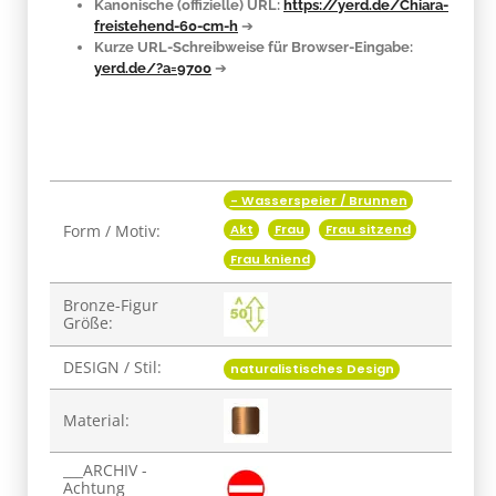
Kanonische (offizielle) URL:
https://yerd.de/Chiara-
freistehend-60-cm-h
➔
Kurze URL-Schreibweise für Browser-Eingabe:
yerd.de/?a=9700
➔
- Wasserspeier / Brunnen
Produkteigenschaft
Wert
Form / Motiv:
Akt
Frau
Frau sitzend
Frau kniend
Bronze-Figur
Größe:
DESIGN / Stil:
naturalistisches Design
Material:
___ARCHIV -
Achtung