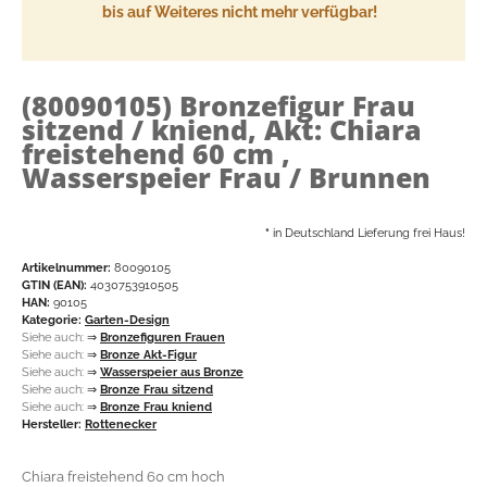
bis auf Weiteres nicht mehr verfügbar!
(80090105)
Bronzefigur Frau
sitzend / kniend, Akt: Chiara
freistehend 60 cm ,
Wasserspeier Frau / Brunnen
*
in Deutschland Lieferung frei Haus!
Artikelnummer:
80090105
GTIN (EAN):
4030753910505
HAN:
90105
Kategorie:
Garten-Design
Siehe auch:
⇒
Bronzefiguren Frauen
Siehe auch:
⇒
Bronze Akt-Figur
Siehe auch:
⇒
Wasserspeier aus Bronze
Siehe auch:
⇒
Bronze Frau sitzend
Siehe auch:
⇒
Bronze Frau kniend
Hersteller:
Rottenecker
Chiara freistehend 60 cm hoch