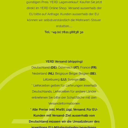
günstigen Preis. YERD Lagerverkauf: Kaufen Sie jetzt
direkt im YERD Online Shop. Versand ausserhalb der
EU bitte auf Anfrage. Kunden ausserhalb der EU
können wir selbstverständlich die Mehrwert-Steuer
erstatten......
Tel.: +49 (0) 7821 58838 30
YERD Versand (shipping)
Deutschland
(DE)
, Österreich
(AT)
, France
(FR)
,
Nederland
(NL)
, Belgique België Belgien
(BE)
,
Lëtzebuerg
(LU)
, Sverige
(SE)
* Lieferzeiten gelten für Lieferungen innerhalb
Deutschlands, Lieferzeiten für andere Länder
entnehmen Sie bitte der Schaltfläche mit den
Versandinformationen
* Alle Preise inkl. MwSt. zzgl. Versand. Für EU-
Kunden mit Versand-Ziel ausserhalb von
Deutschland müssen wir die Umsatzsteuer des
jeweiligen EU-Mitgliedsstaates berechnen.