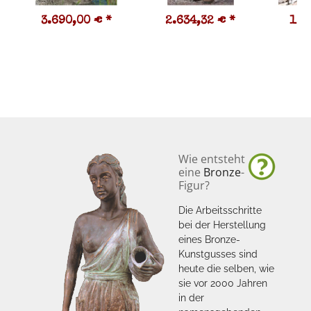
3.690,00 €
*
2.634,32 €
*
1.3
Wie entsteht
eine
Bronze
-
Figur?
Die Arbeitsschritte
bei der Herstellung
eines Bronze-
Kunstgusses sind
heute die selben, wie
sie vor 2000 Jahren
in der