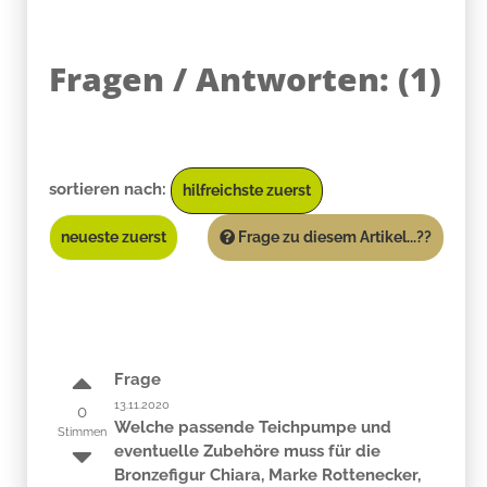
Fragen / Antworten:
(
1
)
sortieren nach:
hilfreichste zuerst
neueste zuerst
Frage zu diesem Artikel...??
Frage
13.11.2020
0
Welche passende Teichpumpe und
Stimmen
eventuelle Zubehöre muss für die
Bronzefigur Chiara, Marke Rottenecker,