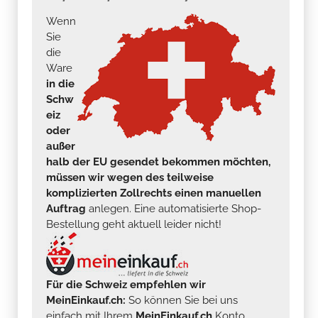
Wenn
Sie
die
Ware
in die
Schw
eiz
oder
außer
halb der EU gesendet bekommen möchten,
müssen wir wegen des teilweise
komplizierten Zollrechts einen manuellen
Auftrag
anlegen. Eine automatisierte Shop-
Bestellung geht aktuell leider nicht!
Für die Schweiz empfehlen wir
MeinEinkauf.ch:
So können Sie bei uns
einfach mit Ihrem
MeinEinkauf.ch
Konto