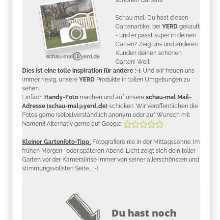
Schau mal! Du hast diesen
Gartenartikel bei
YERD
gekauft
- und er passt super in deinen
Garten? Zeig uns und anderen
Kunden deinen schönen
Garten! Weil:
Dies ist eine tolle Inspiration für andere :-)
. Und wir freuen uns
immer riesig, unsere
YERD
Produkte in tollen Umgebungen zu
sehen.
Einfach
Handy-Foto
machen und auf unsere
schau-mal Mail-
Adresse (schau-mal@yerd.de)
schicken. Wir veröffentlichen die
Fotos gerne (selbstverständlich anonym oder auf Wunsch mit
Namen)! Alternativ gerne auf Google:
Kleiner Gartenfoto-Tipp:
Fotografiere nie in der Mittagssonne. Im
frühen Morgen- oder späteren Abend-Licht zeigt sich dein toller
Garten vor der Kameralinse immer von seiner allerschönsten und
stimmungsvollsten Seite... ;-)
Du hast noch