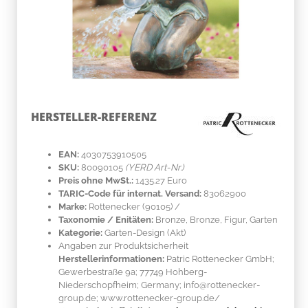
HERSTELLER-REFERENZ
EAN:
4030753910505
SKU:
80090105
(YERD Art-Nr.)
Preis ohne MwSt.:
1435.27 Euro
TARIC-Code für internat. Versand:
83062900
Marke:
Rottenecker
(90105)
/
Taxonomie / Enitäten:
Bronze
, Bronze, Figur, Garten
Kategorie:
Garten-Design (Akt)
Angaben zur Produktsicherheit
Herstellerinformationen:
Patric Rottenecker GmbH;
Gewerbestraße 9a; 77749 Hohberg-
Niederschopfheim; Germany; info@rottenecker-
group.de; www.rottenecker-group.de/