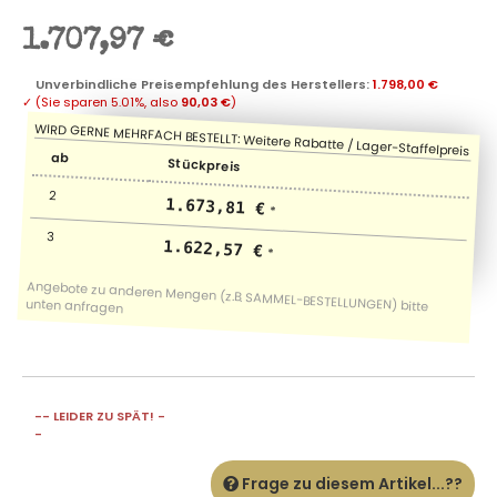
1.707,97 €
Unverbindliche Preisempfehlung des Herstellers
:
1.798,00 €
✓
(Sie sparen
5.01%
, also
90,03 €
)
ab
Stückpreis
2
1.673,81 €
*
3
1.622,57 €
*
-- LEIDER ZU SPÄT! -
-
Frage zu diesem Artikel...??