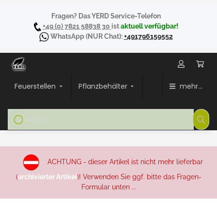
Fragen? Das YERD Service-Telefon
+49 (0) 7821 58838 30
ist
aktuell verfügbar!
WhatsApp
(NUR Chat):
+491796159552
Feuerstellen
Pflanzbehälter
mehr...
ACHTUNG - dieser Artikel ist nicht mehr lieferbar
(
archivierter Artikel
)! Verwenden Sie ggf. bitte das Fragen-
Formular unten ...