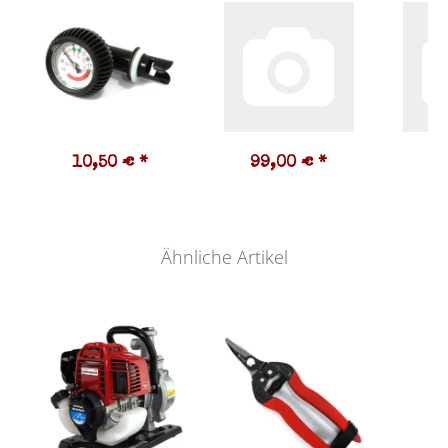
10,50 €
*
99,00 €
*
1
Ähnliche Artikel