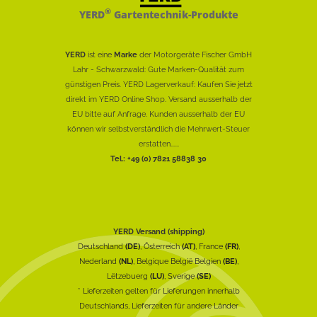
®
YERD
Gartentechnik-Produkte
YERD
ist eine
Marke
der Motorgeräte Fischer GmbH
Lahr - Schwarzwald: Gute Marken-Qualität zum
günstigen Preis. YERD Lagerverkauf: Kaufen Sie jetzt
direkt im YERD Online Shop. Versand ausserhalb der
EU bitte auf Anfrage. Kunden ausserhalb der EU
können wir selbstverständlich die Mehrwert-Steuer
erstatten......
Tel.: +49 (0) 7821 58838 30
YERD Versand (shipping)
Deutschland
(DE)
, Österreich
(AT)
, France
(FR)
,
Nederland
(NL)
, Belgique België Belgien
(BE)
,
Lëtzebuerg
(LU)
, Sverige
(SE)
* Lieferzeiten gelten für Lieferungen innerhalb
Deutschlands, Lieferzeiten für andere Länder