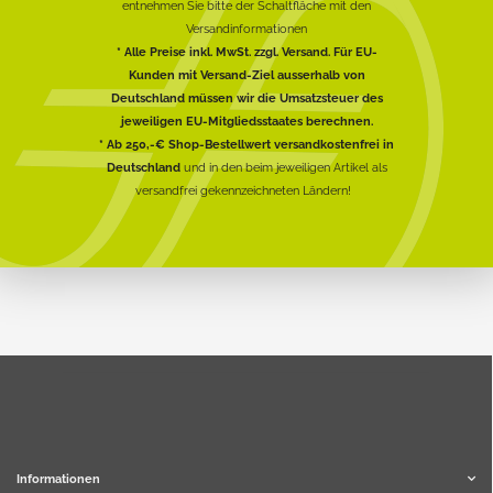
entnehmen Sie bitte der Schaltfläche mit den
Versandinformationen
* Alle Preise inkl. MwSt. zzgl. Versand. Für EU-
Kunden mit Versand-Ziel ausserhalb von
Deutschland müssen wir die Umsatzsteuer des
jeweiligen EU-Mitgliedsstaates berechnen.
* Ab 250,-€ Shop-Bestellwert versandkostenfrei in
Deutschland
und in den beim jeweiligen Artikel als
versandfrei gekennzeichneten Ländern!
Informationen