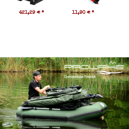
421,29 €
*
11,90 €
*
1