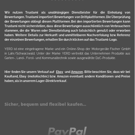
Wir nutzen Trustami als unabhängigen Dienstleister für die Einholung von
Bewertungen. Trustami importiert Bewertungen von Drittplattformen. Die Überprüfung
der Bewertungen obliegt diesen Plattformen. Bei den importierten Bewertungen kann
Trustami nicht sicherstellen, dass diese Bewertungen ausschließlich von Verbrauchern
stammen, die die Waren oder Dienstleistung auch tatsächlich genutzt oder erworben
haben. Weitere Details zur Herkunft und unmittelbaren Nachverfolung bzw. Referenz
der einzelnen Bewertungen, erhalten Sie durch klicken auf das Trustami-Logo.
YERD ist eine eingetragene Marke und ein Online-Shop der Motorgeräte Fischer GmbH
in Lahr/Schwarzwald. Unter der Marke YERD vertreibt das Unternehmen Produkte aus
Garten-, Land-, Forst- und Kommunaltechnik sowie ausgewählte D2C-Produkte.
Hier finden Sie unsern Verkauf auf
Ebay
und
Amazon
. Bitte beachten Sie, dass wir bei
Kaufland, Ebay (motofischtec) bzw. Amazon eventuell andere Konditionen und Preise
haben, als in unserem Lager-Direktverkauf.
Sicher, bequem und flexibel kaufen...