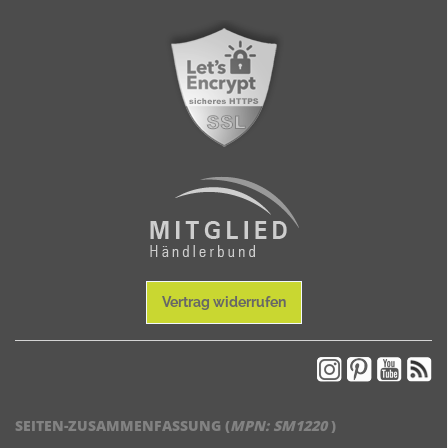
Vertrag widerrufen
SEITEN-ZUSAMMENFASSUNG (
MPN:
SM1220
)