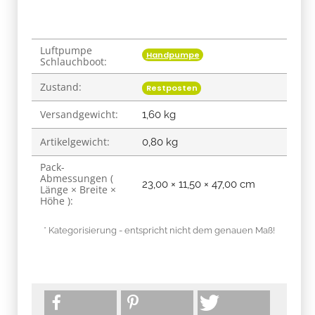
Luftpumpe
Produkteigenschaft
Wert
Handpumpe
Schlauchboot:
Zustand:
Restposten
Versandgewicht:
1,60 kg
Artikelgewicht:
0,80
kg
Pack-
Abmessungen (
23,00 × 11,50 × 47,00 cm
Länge × Breite ×
Höhe ):
* Kategorisierung - entspricht nicht dem genauen Maß!