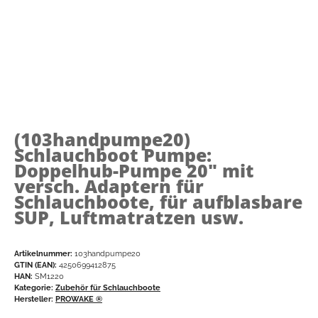
(103handpumpe20)
Schlauchboot Pumpe:
Doppelhub-Pumpe 20" mit
versch. Adaptern für
Schlauchboote, für aufblasbare
SUP, Luftmatratzen usw.
Artikelnummer:
103handpumpe20
GTIN (EAN):
4250699412875
HAN:
SM1220
Kategorie:
Zubehör für Schlauchboote
Hersteller:
PROWAKE ®