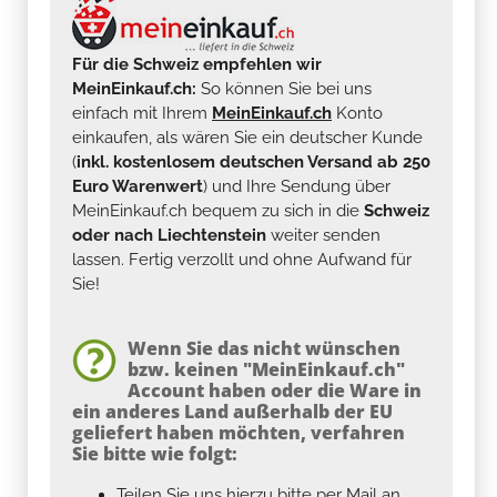
Für die Schweiz empfehlen wir
MeinEinkauf.ch:
So können Sie bei uns
einfach mit Ihrem
MeinEinkauf.ch
Konto
einkaufen, als wären Sie ein deutscher Kunde
(
inkl. kostenlosem deutschen Versand ab 250
Euro Warenwert
) und Ihre Sendung über
MeinEinkauf.ch bequem zu sich in die
Schweiz
oder nach Liechtenstein
weiter senden
lassen. Fertig verzollt und ohne Aufwand für
Sie!
Wenn Sie das nicht wünschen
bzw. keinen "MeinEinkauf.ch"
Account haben oder die Ware in
ein anderes Land außerhalb der EU
geliefert haben möchten, verfahren
Sie bitte wie folgt:
Teilen Sie uns hierzu bitte per Mail an