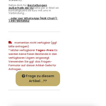
Setze dich für
Bestellungen
außerhalb der EU
bitte per e-Mail an
kontakt@yerd.de kurz mit uns in
Verbindung ...
...oder per
WhatsApp
(NUR Chat!):
+491796159552
momentan nicht verfügbar (ggf.
bitte anfragen)
* letzter verfügbarer
Tages-Preis
Es
werden keine freien Bestände in den
verfügbaren Lägern angezeigt.
Verwenden Sie ggf. das Fragen-
Formular auf dieser Artikel-Seite für
Anfragen...
Frage zu diesem
Artikel...??