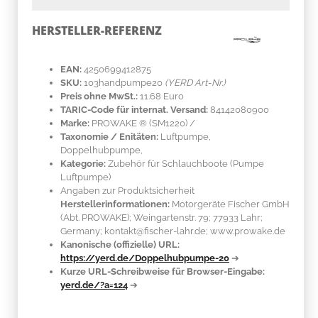
HERSTELLER-REFERENZ
EAN:
4250699412875
SKU:
103handpumpe20
(YERD Art-Nr.)
Preis ohne MwSt.:
11.68 Euro
TARIC-Code für internat. Versand:
84142080900
Marke:
PROWAKE ®
(SM1220)
/
Taxonomie / Enitäten:
Luftpumpe,
Doppelhubpumpe,
Kategorie:
Zubehör für Schlauchboote (Pumpe
Luftpumpe)
Angaben zur Produktsicherheit
Herstellerinformationen:
Motorgeräte Fischer GmbH
(Abt. PROWAKE); Weingartenstr. 79; 77933 Lahr;
Germany; kontakt@fischer-lahr.de; www.prowake.de
Kanonische (offizielle) URL:
https://yerd.de/Doppelhubpumpe-20
➔
Kurze URL-Schreibweise für Browser-Eingabe:
yerd.de/?a=124
➔