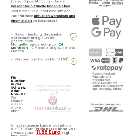
(Versandgewicht: 1,60 kg - Unsere
Versandtarif-Tabelle finden Sie hier
.
Oder klicken Sie auf "Versand" um den
Tarif für Ihren
aktuellen Warenkorb und
Ihrem Zielort
zu berechnen.)
✓
Gewährleistung: Gegenüber
Verbrauchern
gelten die
gesetzlichen
Mängelhaftungsrechte von
24
Monaten
, 12 Monate für gewerbliche
Kunden.
✓
Versand aus Deutschland (
DE
)
Für
Kunden
in der
Schweiz
oder
Non-EU:
Wir
können
diesen
Artikel
ohne
Umsatzsteuer in Länder außerhalb
der EU liefern
(Preis netto ohne VAT
11.68 Euro
/ MwSt. / USt.:
zzgl.
Steuern)
.